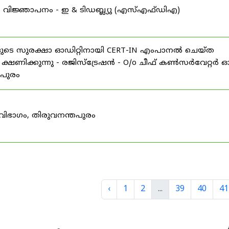
വിജ്ഞാപനം - ഇ & ടിഡബ്ല്യു (എസ്എഫ്ഡിഎ)
ളുടെ സുരക്ഷാ ഓഡിറ്റിനായി CERT-IN എംപാനൽ ചെയ്ത
 ക്ഷണിക്കുന്നു - രജിസ്ട്രേഷൻ - O/o ചീഫ് കൺസർവേറ്റർ 
തപുരം
വിഭാഗം, തിരുവനന്തപുരം
‹
1
2
...
39
40
41