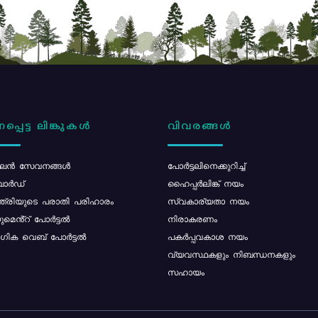
പ്പെട്ട ലിങ്കുകൾ
വിവരങ്ങൾ
ൻ സേവനങ്ങൾ
പോര്‍ട്ടലിനെക്കുറിച്ച്
ോർഡ്
ഹൈപ്പർലിങ്ക് നയം
്ത്രിയുടെ പരാതി പരിഹാരം
സ്വകാര്യതാ നയം
മെൻ്റ് പോർട്ടൽ
നിരാകരണം
ിക വെബ് പോർട്ടൽ
പകർപ്പവകാശ നയം
വ്യവസ്ഥകളും നിബന്ധനകളും
സഹായം