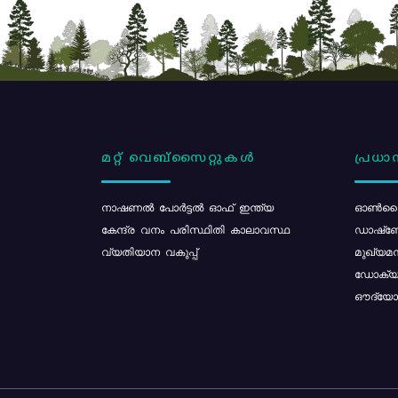
മറ്റ് വെബ്സൈറ്റുകൾ
പ്രധാന
നാഷണൽ പോർട്ടൽ ഓഫ് ഇന്ത്യ
ഓൺലൈ
കേന്ദ്ര വനം പരിസ്ഥിതി കാലാവസ്ഥ
ഡാഷ്ബ
വ്യതിയാന വകുപ്പ്
മുഖ്യമന
ഡോക്യു
ഔദ്യോഗ