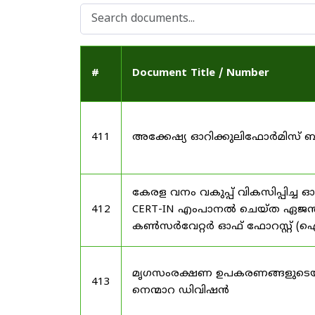
#
Document Title / Number
411
അക്കേഷ്യ ഓറിക്കുലിഫോർമിസ് ബ
കേരള വനം വകുപ്പ് വികസിപ്പിച്ച
412
CERT-IN എംപാനൽ ചെയ്ത ഏജൻസികള
കൺസർവേറ്റർ ഓഫ് ഫോറസ്റ്റ് (ഐ
മൃഗസംരക്ഷണ ഉപകരണങ്ങളുടെയു
413
നെന്മാറ ഡിവിഷൻ