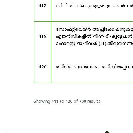
418
സിവിൽ വർക്കുകളുടെ ഇ-ടെൻഡർ 
സോഫ്റ്റ്‌വെയർ ആപ്ലിക്കേഷനുക
419
ഏജൻസികളിൽ നിന്ന് റീ-ക്വട്ടേഷൻ
ഫോറസ്റ്റ് ഓഫീസർ (IT),തിരുവനന്
420
തടിയുടെ ഇ-ലേലം - തടി വിൽപ്പന 
Showing
411
to
420
of
700
results