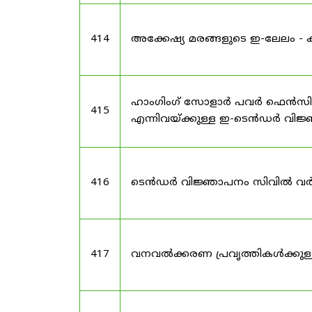
414
അക്കേഷ്യ മരങ്ങളുടെ ഇ-ലേലം 
ഹാംഗിംഗ് സോളാർ പവർ ഫെൻസിംഗി
415
എന്നിവയ്ക്കുള്ള ഇ-ടെൻഡർ വിജ
416
ടെൻഡർ വിജ്ഞാപനം സിവിൽ വർക്ക
417
വനവൽക്കരണ പ്രവൃത്തികൾക്കു