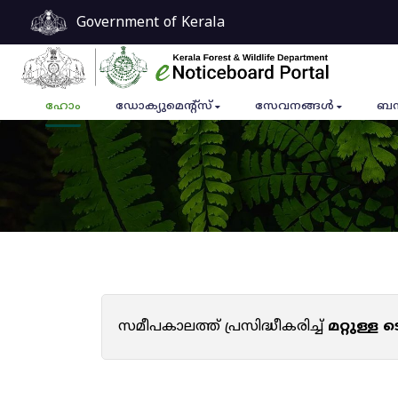
Government of Kerala
ഹോം
ഡോക്യുമെൻ്റ്സ്
സേവനങ്ങൾ
ബന
സമീപകാലത്ത് പ്രസിദ്ധീകരിച്ച്
മറ്റുള്