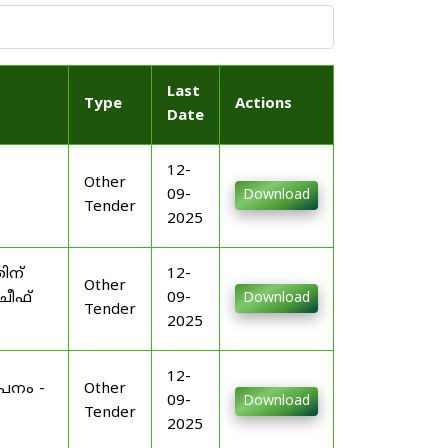
Last
Type
Actions
Date
12-
Other
09-
Download
Tender
2025
ിന്
12-
Other
ചീഫ്
09-
Download
Tender
2025
12-
പനം -
Other
09-
Download
Tender
2025