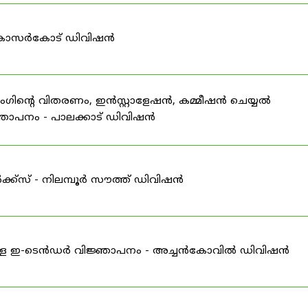
- കാസർകോട് ഡിവിഷൻ
ന്റെ വിതരണം, ഇൻസ്റ്റാളേഷൻ, കമ്മീഷൻ ചെയ്യൽ
്ഞാപനം - പാലക്കാട് ഡിവിഷൻ
്സ് - നിലമ്പൂർ സൗത്ത് ഡിവിഷൻ
ള്ള ഇ-ടെൻഡർ വിജ്ഞാപനം - അച്ചൻകോവിൽ ഡിവിഷൻ