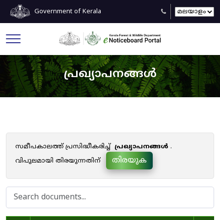
Government of Kerala
പ്രഖ്യാപനങ്ങൾ
സമീപകാലത്ത് പ്രസിദ്ധീകരിച്ച്
പ്രഖ്യാപനങ്ങൾ
.
തിരയുക
വിപുലമായി തിരയുന്നതിന്