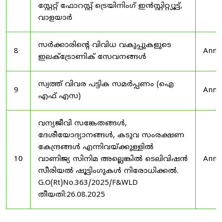
സ്റ്റേറ്റ് ഫോറസ്റ്റ് ട്രെയിനിംഗ് ഇൻസ്റ്റിറ്റ്യൂട്ട്,
വാളയാർ
സർക്കാരിന്റെ വിവിധ വകുപ്പുകളുടെ
8
Anno
ഇലക്ട്രോണിക് സേവനങ്ങൾ
സ്വത്ത് വിവര പട്ടിക സമർപ്പണം (ഐ
9
Anno
എഫ് എസ)
വന്യജീവി സങ്കേതങ്ങൾ,
ദേശീയോദ്യാനങ്ങൾ, കടുവ സംരക്ഷണ
കേന്ദ്രങ്ങൾ എന്നിവയ്ക്കുള്ളിൽ
10
വാണിജ്യ സിനിമ അല്ലെങ്കിൽ ടെലിവിഷൻ
Anno
സീരിയൽ ഷൂട്ടിംഗുകൾ നിരോധിക്കൽ.
G.O(Rt)No.363/2025/F&WLD
തീയതി:26.08.2025