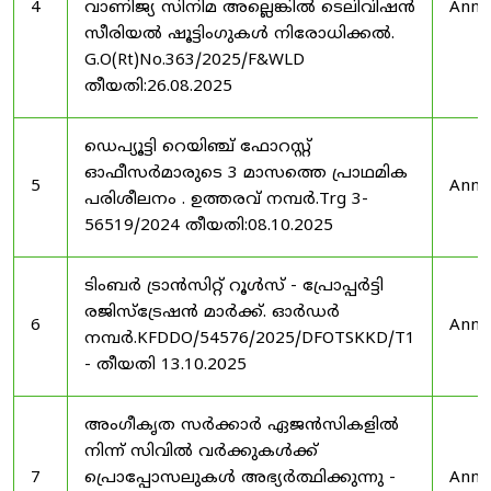
4
വാണിജ്യ സിനിമ അല്ലെങ്കിൽ ടെലിവിഷൻ
Anno
സീരിയൽ ഷൂട്ടിംഗുകൾ നിരോധിക്കൽ.
G.O(Rt)No.363/2025/F&WLD
തീയതി:26.08.2025
ഡെപ്യൂട്ടി റെയിഞ്ച് ഫോറസ്റ്റ്
ഓഫീസർമാരുടെ 3 മാസത്തെ പ്രാഥമിക
5
Anno
പരിശീലനം . ഉത്തരവ് നമ്പർ.Trg 3-
56519/2024 തീയതി:08.10.2025
ടിംബർ ട്രാൻസിറ്റ് റൂൾസ് - പ്രോപ്പർട്ടി
രജിസ്ട്രേഷൻ മാർക്ക്. ഓർഡർ
6
Anno
നമ്പർ.KFDDO/54576/2025/DFOTSKKD/T1
- തീയതി 13.10.2025
അംഗീകൃത സർക്കാർ ഏജൻസികളിൽ
നിന്ന് സിവിൽ വർക്കുകൾക്ക്
7
പ്രൊപ്പോസലുകൾ അഭ്യർത്ഥിക്കുന്നു -
Anno