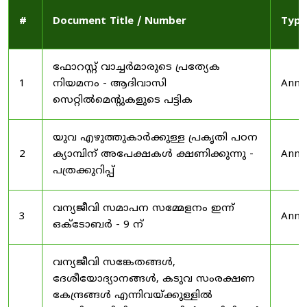
#
Document Title / Number
Type
ഫോറസ്റ്റ് വാച്ചർമാരുടെ പ്രത്യേക
1
നിയമനം - ആദിവാസി
Anno
സെറ്റിൽമെന്റുകളുടെ പട്ടിക
യുവ എഴുത്തുകാർക്കുള്ള പ്രകൃതി പഠന
2
ക്യാമ്പിന് അപേക്ഷകൾ ക്ഷണിക്കുന്നു -
Anno
പത്രക്കുറിപ്പ്
വന്യജീവി സമാപന സമ്മേളനം ഇന്ന്
3
Anno
ഒക്ടോബർ - 9 ന്
വന്യജീവി സങ്കേതങ്ങൾ,
ദേശീയോദ്യാനങ്ങൾ, കടുവ സംരക്ഷണ
കേന്ദ്രങ്ങൾ എന്നിവയ്ക്കുള്ളിൽ