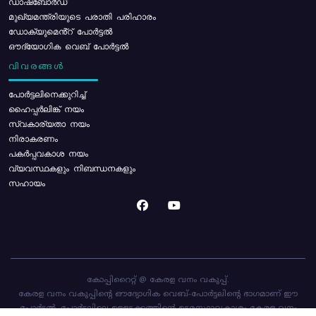
ഡാഷ്ബോർഡ്
മുഖ്യമന്ത്രിയുടെ പരാതി പരിഹാരം
ഡോക്യുമെൻ്റ് പോർട്ടൽ
ഔദ്യോഗിക വെബ് പോർട്ടൽ
വിവരങ്ങൾ
പോര്‍ട്ടലിനെക്കുറിച്ച്
ഹൈപ്പർലിങ്ക് നയം
സ്വകാര്യതാ നയം
നിരാകരണം
പകർപ്പവകാശ നയം
വ്യവസ്ഥകളും നിബന്ധനകളും
സഹായം
കോപ്പിറൈറ്റ് @ കേരള വനം വകുപ്പ്.
കേരള വനം വകുപ്പിന്റെ ഔദ്യോഗിക വെബ്-പോർട്ടലിന്റെ ഭാഗമാണ് ഈ
പോർട്ടൽ. പോർട്ടലിലെ ഉള്ളടക്കത്തിന്റെ ഉടമസ്ഥാവകാശം കേരള വനം