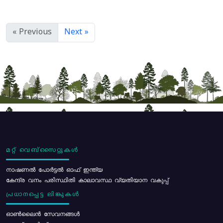
« Previous
Next »
മറ്റ് വെബ്സൈറ്റുകൾ
നാഷണൽ പോർട്ടൽ ഓഫ് ഇന്ത്യ
കേന്ദ്ര വനം പരിസ്ഥിതി കാലാവസ്ഥ വ്യതിയാന വകുപ്പ്
പ്രധാനപ്പെട്ട ലിങ്കുകൾ
ഓൺലൈൻ സേവനങ്ങൾ