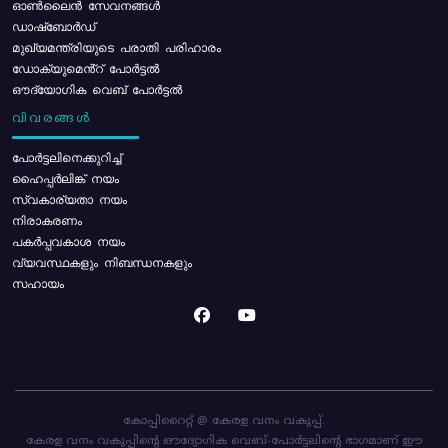
ഓൺലൈൻ സേവനങ്ങൾ
ഡാഷ്ബോർഡ്
മുഖ്യമന്ത്രിയുടെ പരാതി പരിഹാരം
ഡോക്യുമെൻ്റ് പോർട്ടൽ
ഔദ്യോഗിക വെബ് പോർട്ടൽ
വിവരങ്ങൾ
പോര്‍ട്ടലിനെക്കുറിച്ച്
ഹൈപ്പർലിങ്ക് നയം
സ്വകാര്യതാ നയം
നിരാകരണം
പകർപ്പവകാശ നയം
വ്യവസ്ഥകളും നിബന്ധനകളും
സഹായം
കോപ്പിറൈറ്റ് @ കേരള വനം വകുപ്പ്.
കേരള വനം വകുപ്പിന്റെ ഔദ്യോഗിക വെബ്-പോർട്ടലിന്റെ ഭാഗമാണ് ഈ