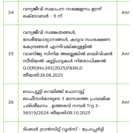
വന്യജീവി സമാപന സമ്മേളനം ഇന്ന്
34
Anno
ഒക്ടോബർ - 9 ന്
വന്യജീവി സങ്കേതങ്ങൾ,
ദേശീയോദ്യാനങ്ങൾ, കടുവ സംരക്ഷണ
കേന്ദ്രങ്ങൾ എന്നിവയ്ക്കുള്ളിൽ
35
വാണിജ്യ സിനിമ അല്ലെങ്കിൽ ടെലിവിഷൻ
Anno
സീരിയൽ ഷൂട്ടിംഗുകൾ നിരോധിക്കൽ.
G.O(Rt)No.363/2025/F&WLD
തീയതി:26.08.2025
ഡെപ്യൂട്ടി റെയിഞ്ച് ഫോറസ്റ്റ്
ഓഫീസർമാരുടെ 3 മാസത്തെ പ്രാഥമിക
36
Anno
പരിശീലനം . ഉത്തരവ് നമ്പർ.Trg 3-
56519/2024 തീയതി:08.10.2025
ടിംബർ ട്രാൻസിറ്റ് റൂൾസ് - പ്രോപ്പർട്ടി