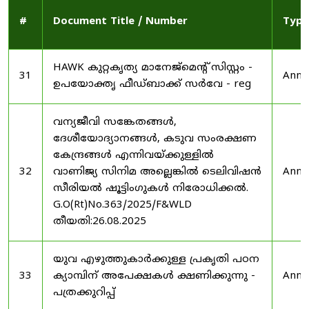
#
Document Title / Number
Type
HAWK കുറ്റകൃത്യ മാനേജ്മെന്റ് സിസ്റ്റം -
31
Anno
ഉപയോക്തൃ ഫീഡ്‌ബാക്ക് സർവേ - reg
വന്യജീവി സങ്കേതങ്ങൾ,
ദേശീയോദ്യാനങ്ങൾ, കടുവ സംരക്ഷണ
കേന്ദ്രങ്ങൾ എന്നിവയ്ക്കുള്ളിൽ
32
വാണിജ്യ സിനിമ അല്ലെങ്കിൽ ടെലിവിഷൻ
Anno
സീരിയൽ ഷൂട്ടിംഗുകൾ നിരോധിക്കൽ.
G.O(Rt)No.363/2025/F&WLD
തീയതി:26.08.2025
യുവ എഴുത്തുകാർക്കുള്ള പ്രകൃതി പഠന
33
ക്യാമ്പിന് അപേക്ഷകൾ ക്ഷണിക്കുന്നു -
Anno
പത്രക്കുറിപ്പ്