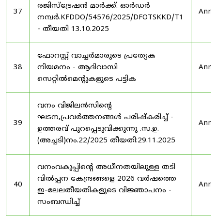
രജിസ്ട്രേഷൻ മാർക്ക്. ഓർഡർ
37
Anno
നമ്പർ.KFDDO/54576/2025/DFOTSKKD/T1
- തീയതി 13.10.2025
ഫോറസ്റ്റ് വാച്ചർമാരുടെ പ്രത്യേക
38
നിയമനം - ആദിവാസി
Anno
സെറ്റിൽമെന്റുകളുടെ പട്ടിക
വനം വിജിലൻസിന്റെ
ഘടന,പ്രവർത്തനങ്ങൾ പരിഷ്കരിച്ച് -
39
Anno
ഉത്തരവ് പുറപ്പെടുവിക്കുന്നു .സ.ഉ.
(അച്ചടി)നം.22/2025 തീയതി:29.11.2025
വനംവകുപ്പിന്റെ അധീനതയിലുള്ള തടി
വിൽപ്പന കേന്ദ്രങ്ങളെ 2026 വർഷത്തെ
40
Anno
ഇ-ലേലതീയതികളുടെ വിജ്ഞാപനം -
സംബന്ധിച്ച്