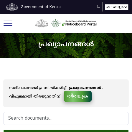
Government of Kerala
പ്രഖ്യാപനങ്ങൾ
സമീപകാലത്ത് പ്രസിദ്ധീകരിച്ച്
പ്രഖ്യാപനങ്ങൾ
.
തിരയുക
വിപുലമായി തിരയുന്നതിന്