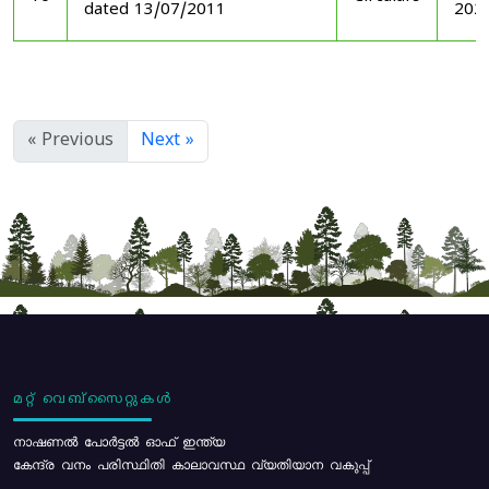
dated 13/07/2011
202
« Previous
Next »
മറ്റ് വെബ്സൈറ്റുകൾ
നാഷണൽ പോർട്ടൽ ഓഫ് ഇന്ത്യ
കേന്ദ്ര വനം പരിസ്ഥിതി കാലാവസ്ഥ വ്യതിയാന വകുപ്പ്