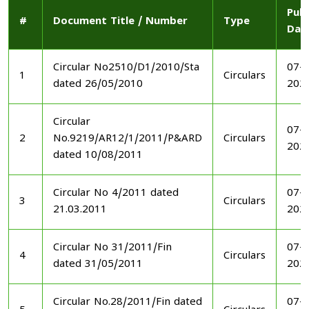
Publ
#
Document Title / Number
Type
Dat
Circular No2510/D1/2010/Sta
07-1
1
Circulars
dated 26/05/2010
202
Circular
07-1
2
No.9219/AR12/1/2011/P&ARD
Circulars
202
dated 10/08/2011
Circular No 4/2011 dated
07-1
3
Circulars
21.03.2011
202
Circular No 31/2011/Fin
07-1
4
Circulars
dated 31/05/2011
202
Circular No.28/2011/Fin dated
07-1