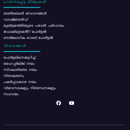
പ്രധാനപ്പെട്ട ലിങ്കുകൾ
ഓൺലൈൻ സേവനങ്ങൾ
ഡാഷ്ബോർഡ്
മുഖ്യമന്ത്രിയുടെ പരാതി പരിഹാരം
ഡോക്യുമെൻ്റ് പോർട്ടൽ
ഔദ്യോഗിക വെബ് പോർട്ടൽ
വിവരങ്ങൾ
പോര്‍ട്ടലിനെക്കുറിച്ച്
ഹൈപ്പർലിങ്ക് നയം
സ്വകാര്യതാ നയം
നിരാകരണം
പകർപ്പവകാശ നയം
വ്യവസ്ഥകളും നിബന്ധനകളും
സഹായം