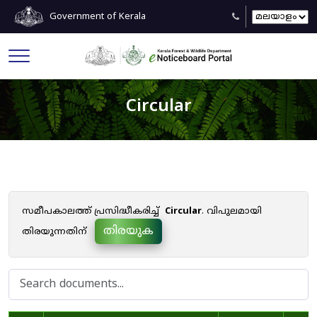
Government of Kerala
Circular
സമീപകാലത്ത് പ്രസിദ്ധീകരിച്ച്
Circular
. വിപുലമായി
തിരയുക
തിരയുന്നതിന്