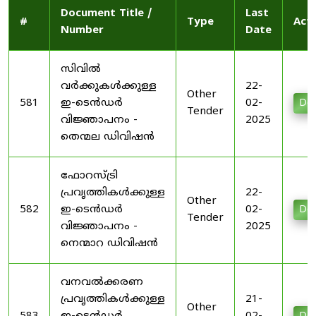
Document Title /
Last
#
Type
Act
Number
Date
സിവിൽ
വർക്കുകൾക്കുള്ള
22-
Other
581
ഇ-ടെൻഡർ
02-
Do
Tender
വിജ്ഞാപനം -
2025
തെന്മല ഡിവിഷൻ
ഫോറസ്ട്രി
പ്രവൃത്തികൾക്കുള്ള
22-
Other
582
ഇ-ടെൻഡർ
02-
Do
Tender
വിജ്ഞാപനം -
2025
നെന്മാറ ഡിവിഷൻ
വനവൽക്കരണ
പ്രവൃത്തികൾക്കുള്ള
21-
Other