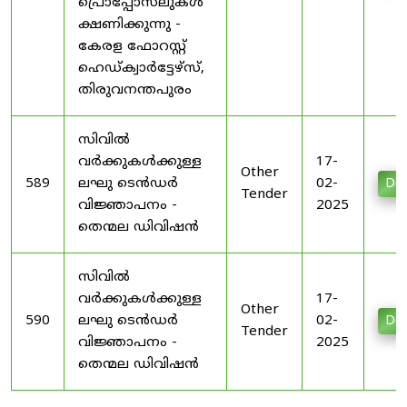
പ്രൊപ്പോസലുകൾ
ക്ഷണിക്കുന്നു -
കേരള ഫോറസ്റ്റ്
ഹെഡ്ക്വാർട്ടേഴ്സ്,
തിരുവനന്തപുരം
സിവിൽ
വർക്കുകൾക്കുള്ള
17-
Other
589
ലഘു ടെൻഡർ
02-
Do
Tender
വിജ്ഞാപനം -
2025
തെന്മല ഡിവിഷൻ
സിവിൽ
വർക്കുകൾക്കുള്ള
17-
Other
590
ലഘു ടെൻഡർ
02-
Do
Tender
വിജ്ഞാപനം -
2025
തെന്മല ഡിവിഷൻ