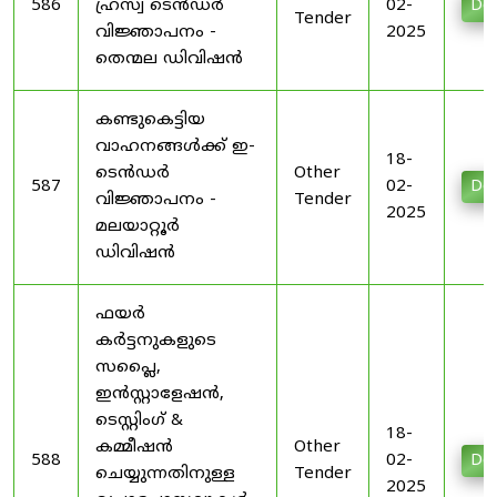
586
ഹ്രസ്വ ടെൻഡർ
02-
Do
Tender
വിജ്ഞാപനം -
2025
തെന്മല ഡിവിഷൻ
കണ്ടുകെട്ടിയ
വാഹനങ്ങൾക്ക് ഇ-
18-
ടെൻഡർ
Other
587
02-
Do
വിജ്ഞാപനം -
Tender
2025
മലയാറ്റൂർ
ഡിവിഷൻ
ഫയർ
കർട്ടനുകളുടെ
സപ്ലൈ,
ഇൻസ്റ്റാളേഷൻ,
ടെസ്റ്റിംഗ് &
18-
കമ്മീഷൻ
Other
588
02-
Do
ചെയ്യുന്നതിനുള്ള
Tender
2025