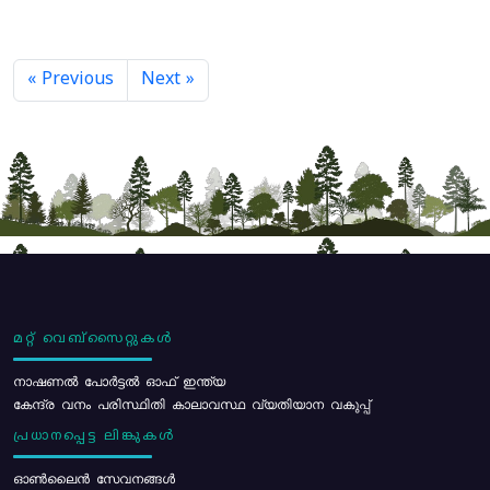
« Previous
Next »
മറ്റ് വെബ്സൈറ്റുകൾ
നാഷണൽ പോർട്ടൽ ഓഫ് ഇന്ത്യ
കേന്ദ്ര വനം പരിസ്ഥിതി കാലാവസ്ഥ വ്യതിയാന വകുപ്പ്
പ്രധാനപ്പെട്ട ലിങ്കുകൾ
ഓൺലൈൻ സേവനങ്ങൾ