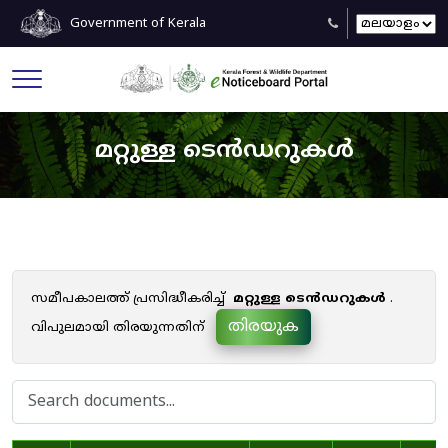
Government of Kerala
മറ്റുള്ള ടെൻഡറുകൾ
സമീപകാലത്ത് പ്രസിദ്ധീകരിച്ച്
മറ്റുള്ള ടെൻഡറുകൾ
.
തിരയുക
വിപുലമായി തിരയുന്നതിന്