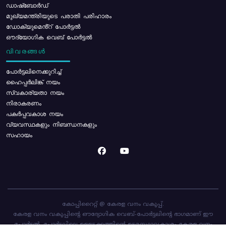
ഡാഷ്ബോർഡ്
മുഖ്യമന്ത്രിയുടെ പരാതി പരിഹാരം
ഡോക്യുമെൻ്റ് പോർട്ടൽ
ഔദ്യോഗിക വെബ് പോർട്ടൽ
വിവരങ്ങൾ
പോര്‍ട്ടലിനെക്കുറിച്ച്
ഹൈപ്പർലിങ്ക് നയം
സ്വകാര്യതാ നയം
നിരാകരണം
പകർപ്പവകാശ നയം
വ്യവസ്ഥകളും നിബന്ധനകളും
സഹായം
കോപ്പിറൈറ്റ് @ കേരള വനം വകുപ്പ്.
കേരള വനം വകുപ്പിന്റെ ഔദ്യോഗിക വെബ്-പോർട്ടലിന്റെ ഭാഗമാണ് ഈ
പോർട്ടൽ. പോർട്ടലിലെ ഉള്ളടക്കത്തിന്റെ ഉടമസ്ഥാവകാശം കേരള വനം