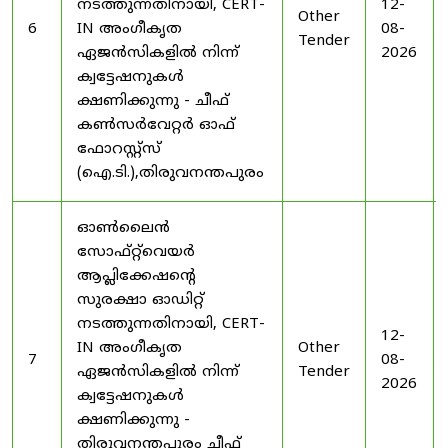
നടത്തുന്നതിനായി, CERT-
12-
Other
6
IN അംഗീകൃത
08-
Tender
ഏജൻസികളിൽ നിന്ന്
2026
ക്വട്ടേഷനുകൾ
ക്ഷണിക്കുന്നു - ചീഫ്
കൺസർവേറ്റർ ഓഫ്
ഫോറസ്റ്റ്സ്
(ഐ.ടി.),തിരുവനന്തപുരം
ഓൺലൈൻ
സോഫ്റ്റ്‌വെയർ
ആപ്ലിക്കേഷന്റെ
സുരക്ഷാ ഓഡിറ്റ്
നടത്തുന്നതിനായി, CERT-
12-
IN അംഗീകൃത
Other
7
08-
ഏജൻസികളിൽ നിന്ന്
Tender
2026
ക്വട്ടേഷനുകൾ
ക്ഷണിക്കുന്നു -
തിരുവനന്തപുരം ചീഫ്