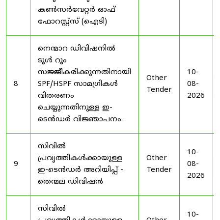
കൺസർവേറ്റർ ഓഫ്
ഫോറസ്റ്റ്സ് (ഐടി)
നെന്മാറ ഡിവിഷനിൽ
ടൂൾ റൂം
സജ്ജീകരിക്കുന്നതിനായി
10-
Other
8
SPF/HSPF സാമഗ്രികൾ
08-
Tender
വിതരണം
2026
ചെയ്യുന്നതിനുള്ള ഇ-
ടെൻഡർ വിജ്ഞാപനം.
സിവിൽ
10-
പ്രവൃത്തികൾക്കായുള്ള
Other
9
08-
ഇ-ടെൻഡർ അറിയിപ്പ് -
Tender
2026
തെന്മല ഡിവിഷൻ
സിവിൽ
10-