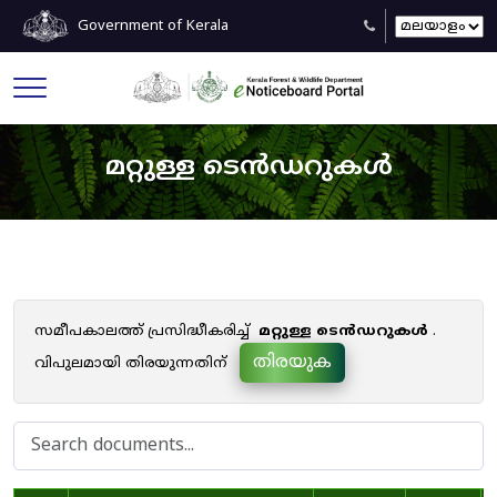
Government of Kerala
മറ്റുള്ള ടെൻഡറുകൾ
സമീപകാലത്ത് പ്രസിദ്ധീകരിച്ച്
മറ്റുള്ള ടെൻഡറുകൾ
.
തിരയുക
വിപുലമായി തിരയുന്നതിന്