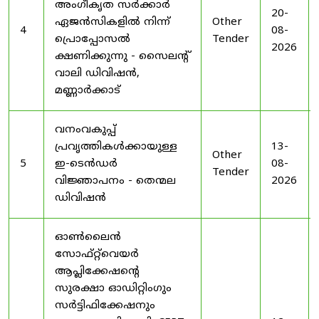
അംഗീകൃത സർക്കാർ
20-
ഏജൻസികളിൽ നിന്ന്
Other
4
08-
പ്രൊപ്പോസൽ
Tender
2026
ക്ഷണിക്കുന്നു - സൈലന്റ്
വാലി ഡിവിഷൻ,
മണ്ണാർക്കാട്
വനംവകുപ്പ്
പ്രവൃത്തികൾക്കായുള്ള
13-
Other
5
ഇ-ടെൻഡർ
08-
Tender
വിജ്ഞാപനം - തെന്മല
2026
ഡിവിഷൻ
ഓൺലൈൻ
സോഫ്റ്റ്‌വെയർ
ആപ്ലിക്കേഷന്റെ
സുരക്ഷാ ഓഡിറ്റിംഗും
സർട്ടിഫിക്കേഷനും