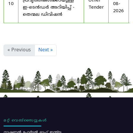
പ്രവൃത്തികൾക്കായുള്ള
Other
10
08-
ഇ-ടെൻഡർ അറിയിപ്പ് -
Tender
2026
തെന്മല ഡിവിഷൻ
« Previous
Next »
മറ്റ് വെബ്സൈറ്റുകൾ
നാഷണൽ പോർട്ടൽ ഓഫ് ഇന്ത്യ