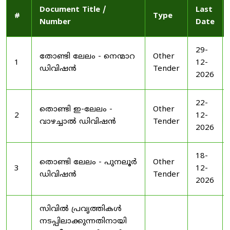
Document Title /
Last
#
Type
Number
Date
29-
തോണ്ടി ലേലം - നെന്മാറ
Other
1
12-
ഡിവിഷൻ
Tender
2026
22-
തൊണ്ടി ഇ-ലേലം -
Other
2
12-
വാഴച്ചാൽ ഡിവിഷൻ
Tender
2026
18-
തൊണ്ടി ലേലം - പുനലൂർ
Other
3
12-
ഡിവിഷൻ
Tender
2026
സിവിൽ പ്രവൃത്തികൾ
നടപ്പിലാക്കുന്നതിനായി