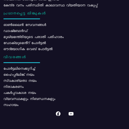
കേന്ദ്ര വനം പരിസ്ഥിതി കാലാവസ്ഥ വ്യതിയാന വകുപ്പ്
പ്രധാനപ്പെട്ട ലിങ്കുകൾ
ഓൺലൈൻ സേവനങ്ങൾ
ഡാഷ്ബോർഡ്
മുഖ്യമന്ത്രിയുടെ പരാതി പരിഹാരം
ഡോക്യുമെൻ്റ് പോർട്ടൽ
ഔദ്യോഗിക വെബ് പോർട്ടൽ
വിവരങ്ങൾ
പോര്‍ട്ടലിനെക്കുറിച്ച്
ഹൈപ്പർലിങ്ക് നയം
സ്വകാര്യതാ നയം
നിരാകരണം
പകർപ്പവകാശ നയം
വ്യവസ്ഥകളും നിബന്ധനകളും
സഹായം