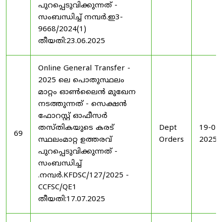
പുറപ്പെടുവിക്കുന്നത് -
സംബന്ധിച്ച് നമ്പർ.ഇ3-
9668/2024(1)
തീയതി:23.06.2025
Online General Transfer -
2025 ലെ പൊതുസ്ഥലം
മാറ്റം ഓൺലൈൻ മുഖേന
നടത്തുന്നത് - സെക്ഷൻ
ഫോറസ്റ്റ് ഓഫീസർ
തസ്തികയുടെ കരട്
Dept
19-07
69
സ്ഥലംമാറ്റ ഉത്തരവ്
Orders
2025
പുറപ്പെടുവിക്കുന്നത് -
സംബന്ധിച്ച്
.നമ്പർ.KFDSC/127/2025 -
CCFSC/QE1
തീയതി:17.07.2025