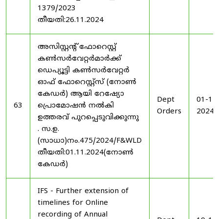
1379/2023
തീയതി:26.11.2024
അസിസ്റ്റന്റ് ഫോറെസ്റ്റ്
കൺസർവേറ്റർമാർക്ക്
ഡെപ്യൂട്ടി കൺസർവേറ്റർ
ഓഫ് ഫോറെസ്റ്റ്സ് (നോൺ
കേഡർ) ആയി റേഷ്യോ
Dept
01-11
63
പ്രൊമോഷൻ നൽകി
Orders
2024
ഉത്തരവ് പുറപ്പെടുവിക്കുന്നു
. സ.ഉ.
(സാധാ)നം.475/2024/F&WLD
തീയതി:01.11.2024(നോൺ
കേഡർ)
IFS - Further extension of
timelines for Online
recording of Annual