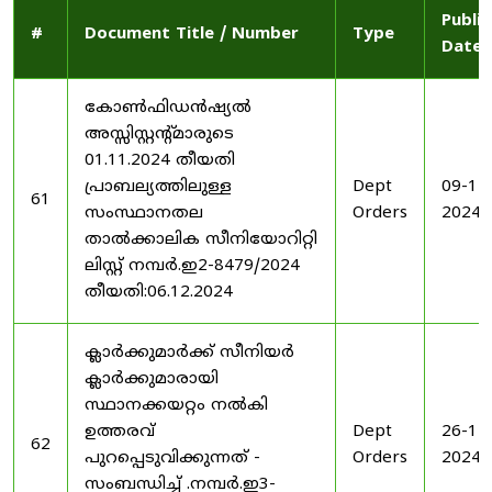
Publi
#
Document Title / Number
Type
Date
കോൺഫിഡൻഷ്യൽ
അസ്സിസ്റ്റന്റ്മാരുടെ
01.11.2024 തീയതി
പ്രാബല്യത്തിലുള്ള
Dept
09-12
61
സംസ്ഥാനതല
Orders
2024
താൽക്കാലിക സീനിയോറിറ്റി
ലിസ്റ്റ് നമ്പർ.ഇ2-8479/2024
തീയതി:06.12.2024
ക്ലാർക്കുമാർക്ക് സീനിയർ
ക്ലാർക്കുമാരായി
സ്ഥാനക്കയറ്റം നൽകി
ഉത്തരവ്
Dept
26-11
62
പുറപ്പെടുവിക്കുന്നത് -
Orders
2024
സംബന്ധിച്ച് .നമ്പർ.ഇ3-