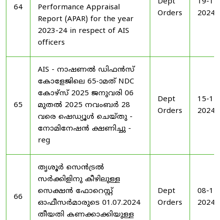
Dept
19-11
64
Performance Appraisal
Orders
2024
Report (APAR) for the year
2023-24 in respect of AIS
officers
AIS - നാഷണൽ ഡിഫൻസ്
കോളേജിലെ 65-ാമത് NDC
കോഴ്‌സ് 2025 ജനുവരി 06
Dept
15-11
65
മുതൽ 2025 നവംബർ 28
Orders
2024
വരെ ഷെഡ്യൂൾ ചെയ്‌തു -
നോമിനേഷൻ ക്ഷണിച്ചു -
reg
തൃശൂർ സെൻട്രൽ
സർക്കിളിനു കീഴിലുള്ള
സെക്ഷൻ ഫോറെസ്റ്റ്
Dept
08-11
66
ഓഫീസർമാരുടെ 01.07.2024
Orders
2024
തീയതി കണക്കാക്കിയുള്ള