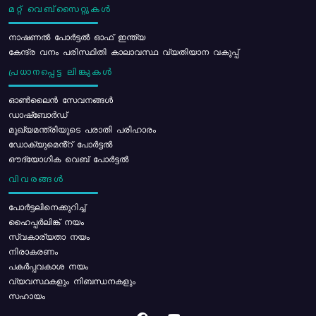
മറ്റ് വെബ്സൈറ്റുകൾ
നാഷണൽ പോർട്ടൽ ഓഫ് ഇന്ത്യ
കേന്ദ്ര വനം പരിസ്ഥിതി കാലാവസ്ഥ വ്യതിയാന വകുപ്പ്
പ്രധാനപ്പെട്ട ലിങ്കുകൾ
ഓൺലൈൻ സേവനങ്ങൾ
ഡാഷ്ബോർഡ്
മുഖ്യമന്ത്രിയുടെ പരാതി പരിഹാരം
ഡോക്യുമെൻ്റ് പോർട്ടൽ
ഔദ്യോഗിക വെബ് പോർട്ടൽ
വിവരങ്ങൾ
പോര്‍ട്ടലിനെക്കുറിച്ച്
ഹൈപ്പർലിങ്ക് നയം
സ്വകാര്യതാ നയം
നിരാകരണം
പകർപ്പവകാശ നയം
വ്യവസ്ഥകളും നിബന്ധനകളും
സഹായം