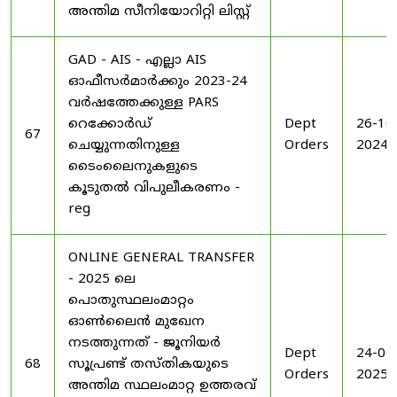
അന്തിമ സീനിയോറിറ്റി ലിസ്റ്റ്
GAD - AIS - എല്ലാ AIS
ഓഫീസർമാർക്കും 2023-24
വർഷത്തേക്കുള്ള PARS
റെക്കോർഡ്
Dept
26-10
67
ചെയ്യുന്നതിനുള്ള
Orders
2024
ടൈംലൈനുകളുടെ
കൂടുതൽ വിപുലീകരണം -
reg
ONLINE GENERAL TRANSFER
- 2025 ലെ
പൊതുസ്ഥലംമാറ്റം
ഓൺലൈൻ മുഖേന
നടത്തുന്നത് - ജൂനിയർ
Dept
24-06
68
സൂപ്രണ്ട് തസ്തികയുടെ
Orders
2025
അന്തിമ സ്ഥലംമാറ്റ ഉത്തരവ്