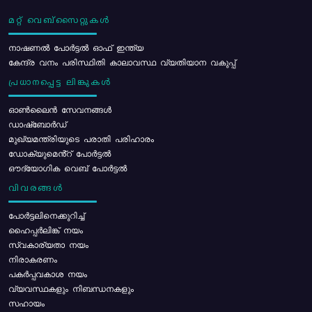
മറ്റ് വെബ്സൈറ്റുകൾ
നാഷണൽ പോർട്ടൽ ഓഫ് ഇന്ത്യ
കേന്ദ്ര വനം പരിസ്ഥിതി കാലാവസ്ഥ വ്യതിയാന വകുപ്പ്
പ്രധാനപ്പെട്ട ലിങ്കുകൾ
ഓൺലൈൻ സേവനങ്ങൾ
ഡാഷ്ബോർഡ്
മുഖ്യമന്ത്രിയുടെ പരാതി പരിഹാരം
ഡോക്യുമെൻ്റ് പോർട്ടൽ
ഔദ്യോഗിക വെബ് പോർട്ടൽ
വിവരങ്ങൾ
പോര്‍ട്ടലിനെക്കുറിച്ച്
ഹൈപ്പർലിങ്ക് നയം
സ്വകാര്യതാ നയം
നിരാകരണം
പകർപ്പവകാശ നയം
വ്യവസ്ഥകളും നിബന്ധനകളും
സഹായം