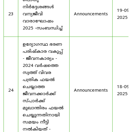
പൊതു
നിർദ്ദേശങ്ങൾ
19-09-
23
വന്യജീവി
Announcements
2025
വാരാഘോഷം
2025 -സംബന്ധിച്ച്
ഉദ്യോഗസ്ഥ ഭരണ
പരിഷ്കാര വകുപ്പ്
- ജീവനകാര്യം -
2024 വർഷത്തെ
സ്വത്ത് വിവര
പത്രിക ഫയൽ
ചെയ്യാത്ത
18-09-
24
Announcements
ജീവനക്കാർക്ക്
2025
സ്പാർക്ക്
മുഖാന്തിരം ഫയൽ
ചെയ്യുന്നതിനായി
സമയം നീട്ടി
നൽകിയത് -