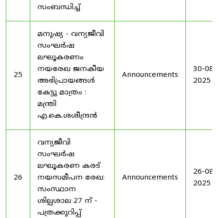
സംബന്ധിച്ച്
മനുഷ്യ - വന്യജീവി
സംഘർഷ
ലഘൂകരണം
നയരേഖ ജനകീയ
30-08-
25
Announcements
അഭിപ്രായങ്ങൾ
2025
കേട്ടു മാത്രം :
മന്ത്രി
എ.കെ.ശശീന്ദ്രൻ
വന്യജീവി
സംഘർഷ
ലഘൂകരണ കരട്
26-08-
26
നയസമീപന രേഖ:
Announcements
2025
സംസ്ഥാന
ശില്പശാല 27 ന് -
പത്രക്കുറിപ്പ്