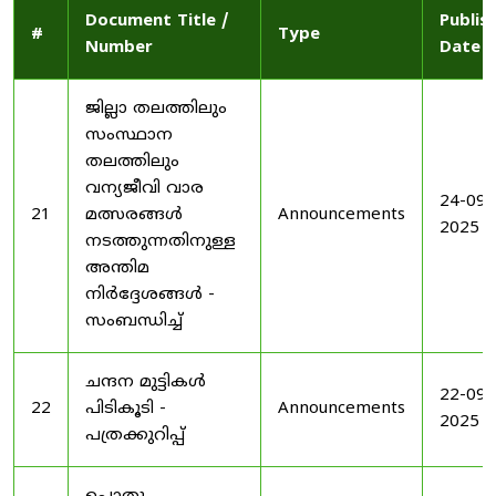
Document Title /
Publis
#
Type
Number
Date
ജില്ലാ തലത്തിലും
സംസ്ഥാന
തലത്തിലും
വന്യജീവി വാര
24-09-
21
മത്സരങ്ങൾ
Announcements
2025
നടത്തുന്നതിനുള്ള
അന്തിമ
നിർദ്ദേശങ്ങൾ -
സംബന്ധിച്ച്
ചന്ദന മുട്ടികൾ
22-09-
22
പിടികൂടി -
Announcements
2025
പത്രക്കുറിപ്പ്