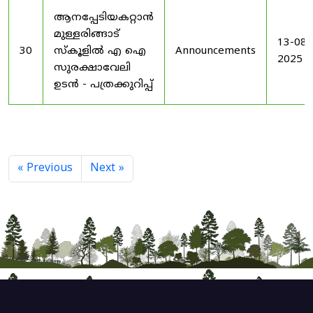
ആനപ്പേടിയകറ്റാൻ
മുള്ളരിങ്ങാട്
13-08-
30
സ്കൂളിൽ എ ഐ
Announcements
2025
സുരക്ഷാവേലി
ഉടൻ - പത്രക്കുറിപ്പ്
« Previous
Next »