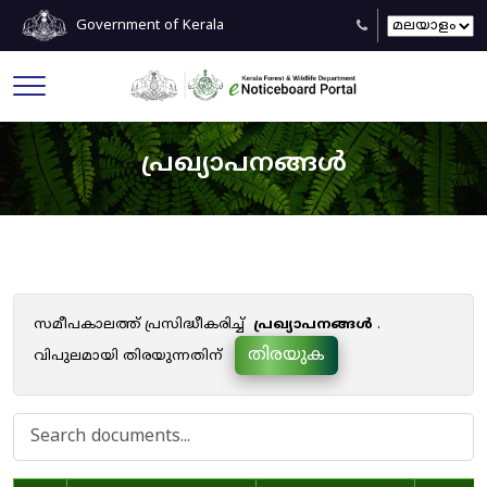
Government of Kerala
പ്രഖ്യാപനങ്ങൾ
സമീപകാലത്ത് പ്രസിദ്ധീകരിച്ച്
പ്രഖ്യാപനങ്ങൾ
.
തിരയുക
വിപുലമായി തിരയുന്നതിന്