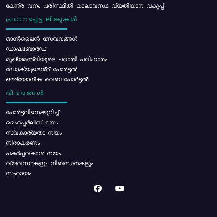
കേന്ദ്ര വനം പരിസ്ഥിതി കാലാവസ്ഥ വ്യതിയാന വകുപ്പ്
പ്രധാനപ്പെട്ട ലിങ്കുകൾ
ഓൺലൈൻ സേവനങ്ങൾ
ഡാഷ്ബോർഡ്
മുഖ്യമന്ത്രിയുടെ പരാതി പരിഹാരം
ഡോക്യുമെൻ്റ് പോർട്ടൽ
ഔദ്യോഗിക വെബ് പോർട്ടൽ
വിവരങ്ങൾ
പോര്‍ട്ടലിനെക്കുറിച്ച്
ഹൈപ്പർലിങ്ക് നയം
സ്വകാര്യതാ നയം
നിരാകരണം
പകർപ്പവകാശ നയം
വ്യവസ്ഥകളും നിബന്ധനകളും
സഹായം