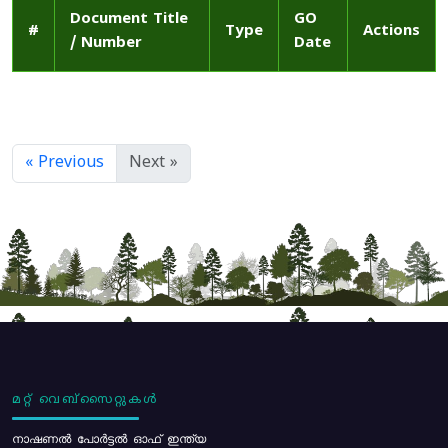
Document Title
GO
#
Type
Actions
/ Number
Date
« Previous
Next »
മറ്റ് വെബ്സൈറ്റുകൾ
നാഷണൽ പോർട്ടൽ ഓഫ് ഇന്ത്യ