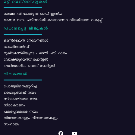
മറ്റ് വെബ്സൈറ്റുകൾ
നാഷണൽ പോർട്ടൽ ഓഫ് ഇന്ത്യ
കേന്ദ്ര വനം പരിസ്ഥിതി കാലാവസ്ഥ വ്യതിയാന വകുപ്പ്
പ്രധാനപ്പെട്ട ലിങ്കുകൾ
ഓൺലൈൻ സേവനങ്ങൾ
ഡാഷ്ബോർഡ്
മുഖ്യമന്ത്രിയുടെ പരാതി പരിഹാരം
ഡോക്യുമെൻ്റ് പോർട്ടൽ
ഔദ്യോഗിക വെബ് പോർട്ടൽ
വിവരങ്ങൾ
പോര്‍ട്ടലിനെക്കുറിച്ച്
ഹൈപ്പർലിങ്ക് നയം
സ്വകാര്യതാ നയം
നിരാകരണം
പകർപ്പവകാശ നയം
വ്യവസ്ഥകളും നിബന്ധനകളും
സഹായം