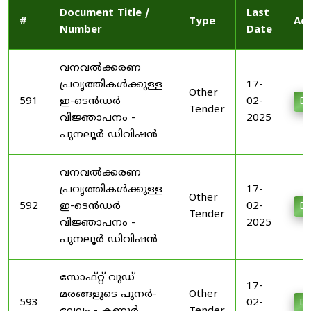
Document Title /
Last
#
Type
Act
Number
Date
വനവൽക്കരണ
പ്രവൃത്തികൾക്കുള്ള
17-
Other
591
ഇ-ടെൻഡർ
02-
Do
Tender
വിജ്ഞാപനം -
2025
പുനലൂർ ഡിവിഷൻ
വനവൽക്കരണ
പ്രവൃത്തികൾക്കുള്ള
17-
Other
592
ഇ-ടെൻഡർ
02-
Do
Tender
വിജ്ഞാപനം -
2025
പുനലൂർ ഡിവിഷൻ
സോഫ്റ്റ് വുഡ്
17-
മരങ്ങളുടെ പുനർ-
Other
593
02-
Do