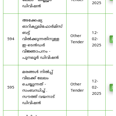
ലേലം - കണ്ണൂർ
Tender
2025
ഡിവിഷൻ
അക്കേഷ്യ
ഓറിക്യുലിഫോർമിസ്
ബട്ട്
12-
Other
594
വിൽക്കുന്നതിനുള്ള
02-
Do
Tender
ഇ-ടെൻഡർ
2025
വിജ്ഞാപനം -
പുനലൂർ ഡിവിഷൻ
മരങ്ങൾ നിൽപ്പ്
വിലക്ക് ലേലം
12-
ചെയ്യുന്നത് -
Other
595
02-
Do
സംബന്ധിച്ച് .
Tender
2025
സൗത്ത് വയനാട്
ഡിവിഷൻ