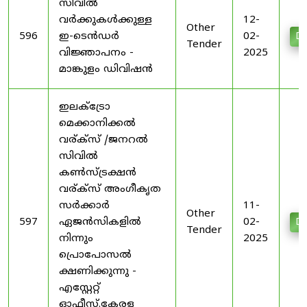
സിവിൽ
വർക്കുകൾക്കുള്ള
12-
Other
596
ഇ-ടെൻഡർ
02-
Do
Tender
വിജ്ഞാപനം -
2025
മാങ്കുളം ഡിവിഷൻ
ഇലക്ട്രോ
മെക്കാനിക്കൽ
വര്ക്സ് /ജനറൽ
സിവിൽ
കൺസ്ട്രക്ഷൻ
വര്ക്സ് അംഗീകൃത
സർക്കാർ
11-
Other
597
ഏജൻസികളിൽ
02-
Do
Tender
നിന്നും
2025
പ്രൊപോസൽ
ക്ഷണിക്കുന്നു -
എസ്റ്റേറ്റ്
ഓഫീസ്.കേരള