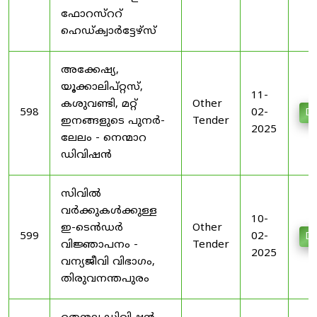
ഫോറസ്ററ്
ഹെഡ്ക്വാർട്ടേഴ്‌സ്
അക്കേഷ്യ,
യൂക്കാലിപ്റ്റസ്,
11-
കശുവണ്ടി, മറ്റ്
Other
598
02-
Do
ഇനങ്ങളുടെ പുനർ-
Tender
2025
ലേലം - നെന്മാറ
ഡിവിഷൻ
സിവിൽ
വർക്കുകൾക്കുള്ള
10-
ഇ-ടെൻഡർ
Other
599
02-
Do
വിജ്ഞാപനം -
Tender
2025
വന്യജീവി വിഭാഗം,
തിരുവനന്തപുരം