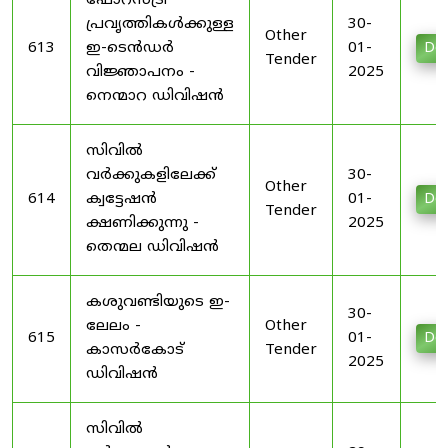
ഫോറസ്ട്രി
പ്രവൃത്തികൾക്കുള്ള
30-
Other
613
ഇ-ടെൻഡർ
01-
Do
Tender
വിജ്ഞാപനം -
2025
നെന്മാറ ഡിവിഷൻ
സിവിൽ
വർക്കുകളിലേക്ക്
30-
Other
614
ക്വട്ടേഷൻ
01-
Do
Tender
ക്ഷണിക്കുന്നു -
2025
തെന്മല ഡിവിഷൻ
കശുവണ്ടിയുടെ ഇ-
30-
ലേലം -
Other
615
01-
Do
കാസർകോട്
Tender
2025
ഡിവിഷൻ
സിവിൽ