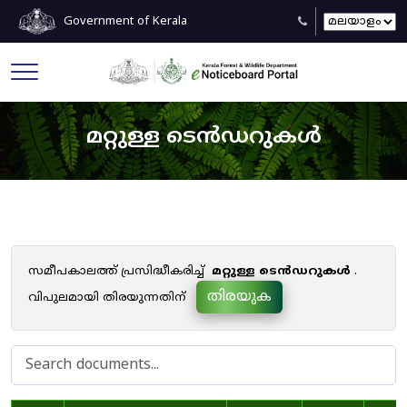
Government of Kerala
മറ്റുള്ള ടെൻഡറുകൾ
സമീപകാലത്ത് പ്രസിദ്ധീകരിച്ച്
മറ്റുള്ള ടെൻഡറുകൾ
.
തിരയുക
വിപുലമായി തിരയുന്നതിന്