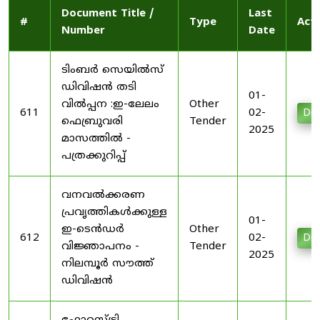
Document Title /
Last
#
Type
Act
Number
Date
ടിംബർ സെയിൽസ്
ഡിവിഷൻ തടി
01-
വിൽപ്പന :ഇ-ലേലം
Other
611
02-
Do
ഫെബ്രുവരി
Tender
2025
മാസത്തിൽ -
പത്രക്കുറിപ്പ്
വനവൽക്കരണ
പ്രവൃത്തികൾക്കുള്ള
01-
ഇ-ടെൻഡർ
Other
612
02-
Do
വിജ്ഞാപനം -
Tender
2025
നിലമ്പൂർ സൗത്ത്
ഡിവിഷൻ