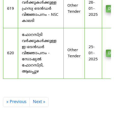
വർക്കുകൾക്കുള്ള
28-
Other
619
ഹ്രസ്വ ടെൻഡർ
01-
Do
Tender
വിജ്ഞാപനം - NSC
2025
കാലടി
ഫോറസ്ട്രി
വർക്കുകൾക്കുള്ള
ഇ-ടെൻഡർ
25-
Other
620
വിജ്ഞാപനം -
01-
Do
Tender
സോഷ്യൽ
2025
ഫോറസ്ട്രി,
ആലപ്പുഴ
« Previous
Next »