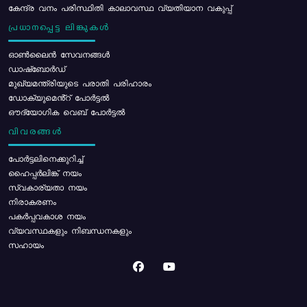
കേന്ദ്ര വനം പരിസ്ഥിതി കാലാവസ്ഥ വ്യതിയാന വകുപ്പ്
പ്രധാനപ്പെട്ട ലിങ്കുകൾ
ഓൺലൈൻ സേവനങ്ങൾ
ഡാഷ്ബോർഡ്
മുഖ്യമന്ത്രിയുടെ പരാതി പരിഹാരം
ഡോക്യുമെൻ്റ് പോർട്ടൽ
ഔദ്യോഗിക വെബ് പോർട്ടൽ
വിവരങ്ങൾ
പോര്‍ട്ടലിനെക്കുറിച്ച്
ഹൈപ്പർലിങ്ക് നയം
സ്വകാര്യതാ നയം
നിരാകരണം
പകർപ്പവകാശ നയം
വ്യവസ്ഥകളും നിബന്ധനകളും
സഹായം