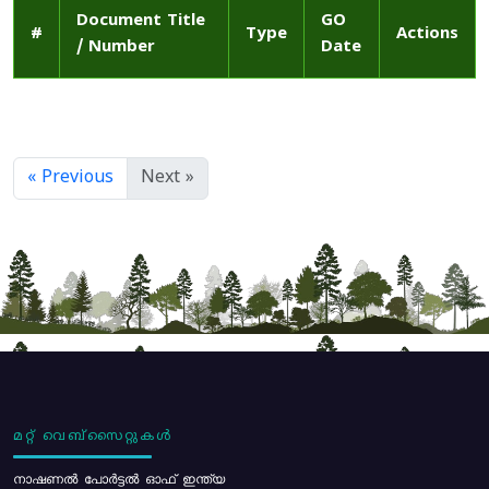
Document Title
GO
#
Type
Actions
/ Number
Date
« Previous
Next »
മറ്റ് വെബ്സൈറ്റുകൾ
നാഷണൽ പോർട്ടൽ ഓഫ് ഇന്ത്യ