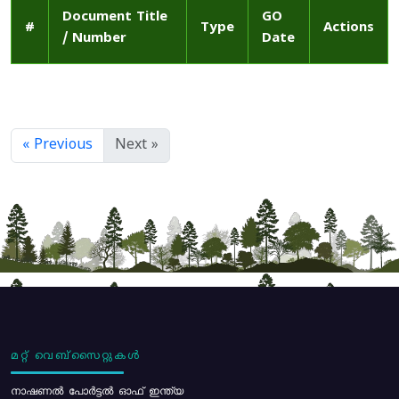
Document Title
GO
#
Type
Actions
/ Number
Date
« Previous
Next »
മറ്റ് വെബ്സൈറ്റുകൾ
നാഷണൽ പോർട്ടൽ ഓഫ് ഇന്ത്യ