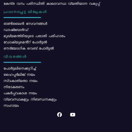
കേന്ദ്ര വനം പരിസ്ഥിതി കാലാവസ്ഥ വ്യതിയാന വകുപ്പ്
പ്രധാനപ്പെട്ട ലിങ്കുകൾ
ഓൺലൈൻ സേവനങ്ങൾ
ഡാഷ്ബോർഡ്
മുഖ്യമന്ത്രിയുടെ പരാതി പരിഹാരം
ഡോക്യുമെൻ്റ് പോർട്ടൽ
ഔദ്യോഗിക വെബ് പോർട്ടൽ
വിവരങ്ങൾ
പോര്‍ട്ടലിനെക്കുറിച്ച്
ഹൈപ്പർലിങ്ക് നയം
സ്വകാര്യതാ നയം
നിരാകരണം
പകർപ്പവകാശ നയം
വ്യവസ്ഥകളും നിബന്ധനകളും
സഹായം