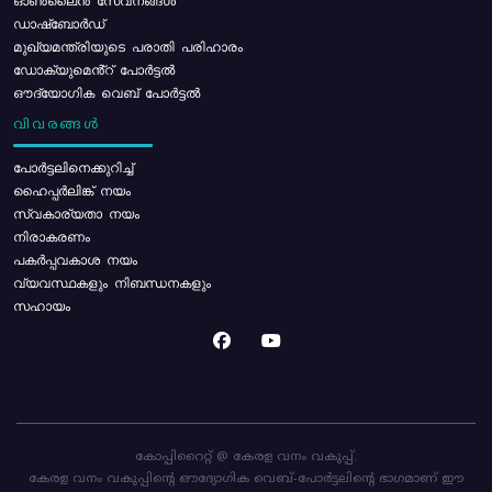
ഓൺലൈൻ സേവനങ്ങൾ
ഡാഷ്ബോർഡ്
മുഖ്യമന്ത്രിയുടെ പരാതി പരിഹാരം
ഡോക്യുമെൻ്റ് പോർട്ടൽ
ഔദ്യോഗിക വെബ് പോർട്ടൽ
വിവരങ്ങൾ
പോര്‍ട്ടലിനെക്കുറിച്ച്
ഹൈപ്പർലിങ്ക് നയം
സ്വകാര്യതാ നയം
നിരാകരണം
പകർപ്പവകാശ നയം
വ്യവസ്ഥകളും നിബന്ധനകളും
സഹായം
കോപ്പിറൈറ്റ് @ കേരള വനം വകുപ്പ്.
കേരള വനം വകുപ്പിന്റെ ഔദ്യോഗിക വെബ്-പോർട്ടലിന്റെ ഭാഗമാണ് ഈ