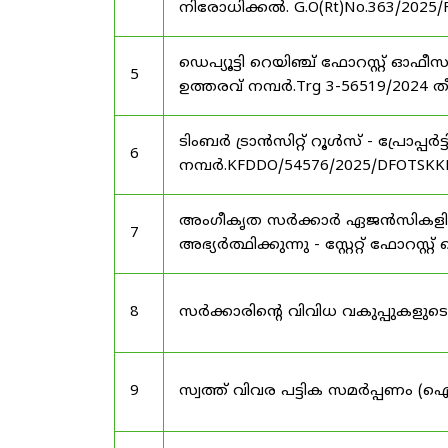
നിരോധിക്കൽ. G.O(Rt)No.363/2025/
ഡെപ്യൂട്ടി റെയിഞ്ച് ഫോറസ്റ്റ് ഓ
5
ഉത്തരവ് നമ്പർ.Trg 3-56519/2024 ത
ടിംബർ ട്രാൻസിറ്റ് റൂൾസ് - പ്രോപ്പ
6
നമ്പർ.KFDDO/54576/2025/DFOTSKKD
അംഗീകൃത സർക്കാർ ഏജൻസികളിൽ 
7
അഭ്യർത്ഥിക്കുന്നു - സ്റ്റേറ്റ് ഫോറസ്റ്റ് 
8
സർക്കാരിന്റെ വിവിധ വകുപ്പുകള
9
സ്വത്ത് വിവര പട്ടിക സമർപ്പണം