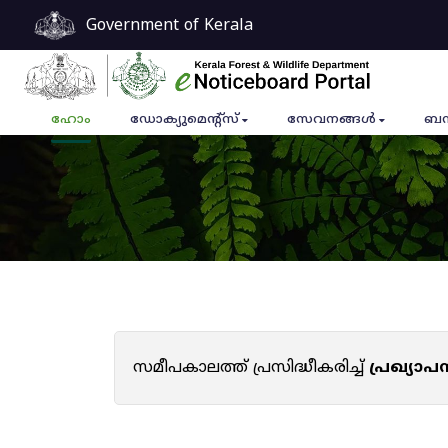
Government of Kerala
ഹോം
ഡോക്യുമെൻ്റ്സ്
സേവനങ്ങൾ
ബന
സമീപകാലത്ത് പ്രസിദ്ധീകരിച്ച്
പ്രഖ്യാ