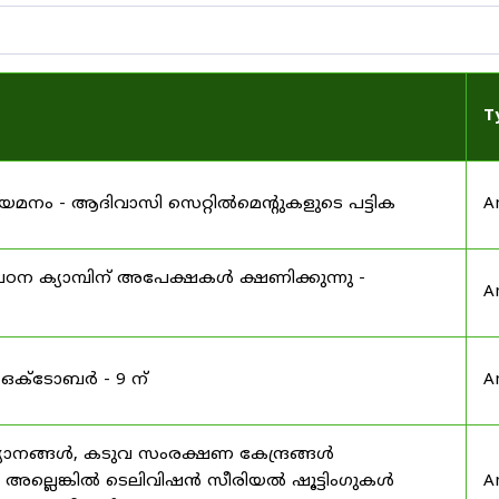
T
 നിയമനം - ആദിവാസി സെറ്റിൽമെന്റുകളുടെ പട്ടിക
A
ഠന ക്യാമ്പിന് അപേക്ഷകൾ ക്ഷണിക്കുന്നു -
A
 ഒക്ടോബർ - 9 ന്
A
യാനങ്ങൾ, കടുവ സംരക്ഷണ കേന്ദ്രങ്ങൾ
മ അല്ലെങ്കിൽ ടെലിവിഷൻ സീരിയൽ ഷൂട്ടിംഗുകൾ
A