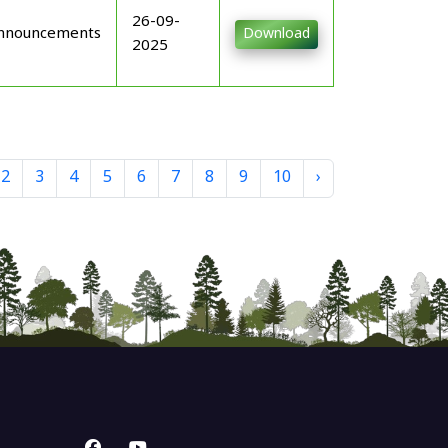
26-09-
nnouncements
Download
2025
2
3
4
5
6
7
8
9
10
›