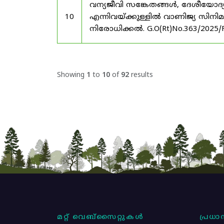
വന്യജീവി സങ്കേതങ്ങൾ, ദേശീയോദ്
10
എന്നിവയ്ക്കുള്ളിൽ വാണിജ്യ സിനി
നിരോധിക്കൽ. G.O(Rt)No.363/2025/
Showing
1
to
10
of
92
results
മറ്റ് വെബ്സൈറ്റുകൾ
പ്രധാന