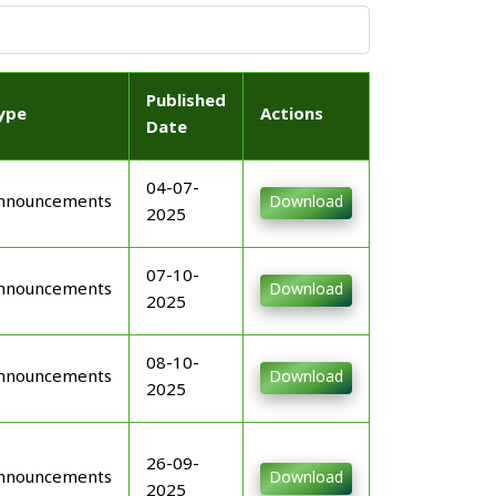
Published
ype
Actions
Date
04-07-
nnouncements
Download
2025
07-10-
nnouncements
Download
2025
08-10-
nnouncements
Download
2025
26-09-
nnouncements
Download
2025