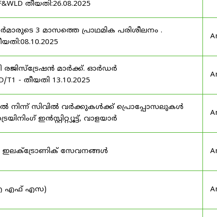
F&WLD തീയതി:26.08.2025
ഫീസർമാരുടെ 3 മാസത്തെ പ്രാഥമിക പരിശീലനം .
A
ീയതി:08.10.2025
ർട്ടി രജിസ്ട്രേഷൻ മാർക്ക്. ഓർഡർ
A
/T1 - തീയതി 13.10.2025
നിന്ന് സിവിൽ വർക്കുകൾക്ക് പ്രൊപ്പോസലുകൾ
A
ട്രെയിനിംഗ് ഇൻസ്റ്റിറ്റ്യൂട്ട്, വാളയാർ
ുടെ ഇലക്ട്രോണിക് സേവനങ്ങൾ
A
 (ഐ എഫ് എസ)
A