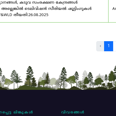
യാനങ്ങൾ, കടുവ സംരക്ഷണ കേന്ദ്രങ്ങൾ
മ അല്ലെങ്കിൽ ടെലിവിഷൻ സീരിയൽ ഷൂട്ടിംഗുകൾ
A
F&WLD തീയതി:26.08.2025
‹
1
പ്പെട്ട ലിങ്കുകൾ
വിവരങ്ങൾ