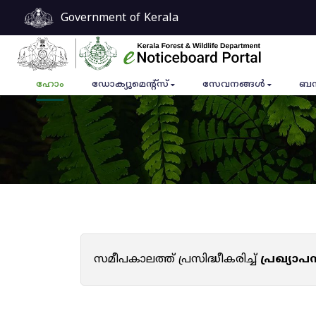
Government of Kerala
ഹോം
ഡോക്യുമെൻ്റ്സ്
സേവനങ്ങൾ
ബന
സമീപകാലത്ത് പ്രസിദ്ധീകരിച്ച്
പ്രഖ്യാ