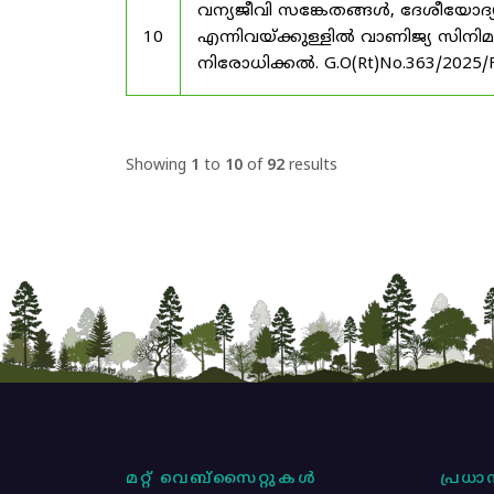
വന്യജീവി സങ്കേതങ്ങൾ, ദേശീയോദ്
10
എന്നിവയ്ക്കുള്ളിൽ വാണിജ്യ സിനി
നിരോധിക്കൽ. G.O(Rt)No.363/2025/
Showing
1
to
10
of
92
results
മറ്റ് വെബ്സൈറ്റുകൾ
പ്രധാന