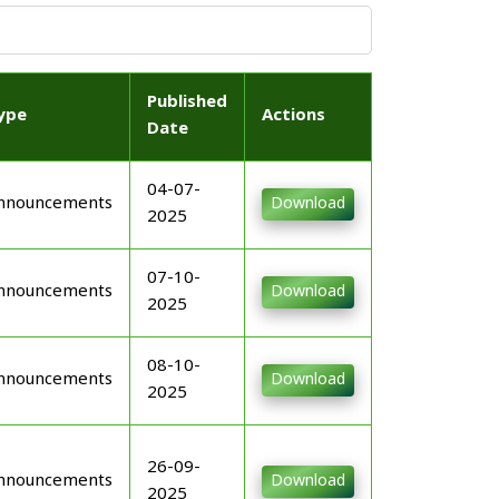
Published
ype
Actions
Date
04-07-
nnouncements
Download
2025
07-10-
nnouncements
Download
2025
08-10-
nnouncements
Download
2025
26-09-
nnouncements
Download
2025