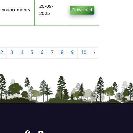
26-09-
nnouncements
Download
2025
2
3
4
5
6
7
8
9
10
›