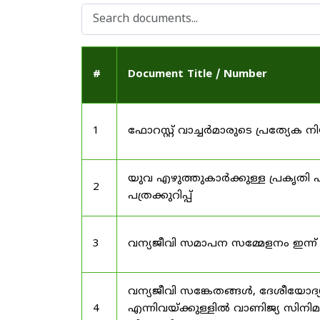
#
Document Title / Number
1
ഫോറസ്റ്റ് വാച്ചർമാരുടെ പ്രത്യേക
യുവ എഴുത്തുകാർക്കുള്ള പ്രകൃതി പ
2
പത്രക്കുറിപ്പ്
3
വന്യജീവി സമാപന സമ്മേളനം ഇന്ന്
വന്യജീവി സങ്കേതങ്ങൾ, ദേശീയോദ്
4
എന്നിവയ്ക്കുള്ളിൽ വാണിജ്യ സിനി