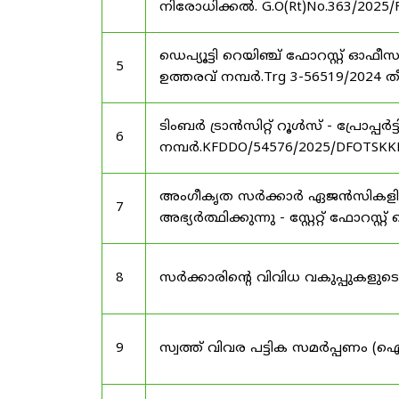
നിരോധിക്കൽ. G.O(Rt)No.363/2025/
ഡെപ്യൂട്ടി റെയിഞ്ച് ഫോറസ്റ്റ് ഓ
5
ഉത്തരവ് നമ്പർ.Trg 3-56519/2024 ത
ടിംബർ ട്രാൻസിറ്റ് റൂൾസ് - പ്രോപ്പ
6
നമ്പർ.KFDDO/54576/2025/DFOTSKKD
അംഗീകൃത സർക്കാർ ഏജൻസികളിൽ 
7
അഭ്യർത്ഥിക്കുന്നു - സ്റ്റേറ്റ് ഫോറസ്റ്റ് 
8
സർക്കാരിന്റെ വിവിധ വകുപ്പുകള
9
സ്വത്ത് വിവര പട്ടിക സമർപ്പണം