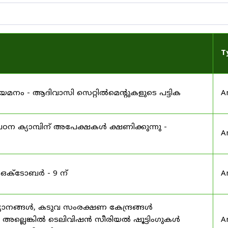
T
 നിയമനം - ആദിവാസി സെറ്റിൽമെന്റുകളുടെ പട്ടിക
A
ഠന ക്യാമ്പിന് അപേക്ഷകൾ ക്ഷണിക്കുന്നു -
A
 ഒക്ടോബർ - 9 ന്
A
യാനങ്ങൾ, കടുവ സംരക്ഷണ കേന്ദ്രങ്ങൾ
മ അല്ലെങ്കിൽ ടെലിവിഷൻ സീരിയൽ ഷൂട്ടിംഗുകൾ
A