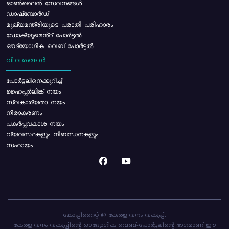
ഓൺലൈൻ സേവനങ്ങൾ
ഡാഷ്ബോർഡ്
മുഖ്യമന്ത്രിയുടെ പരാതി പരിഹാരം
ഡോക്യുമെൻ്റ് പോർട്ടൽ
ഔദ്യോഗിക വെബ് പോർട്ടൽ
വിവരങ്ങൾ
പോര്‍ട്ടലിനെക്കുറിച്ച്
ഹൈപ്പർലിങ്ക് നയം
സ്വകാര്യതാ നയം
നിരാകരണം
പകർപ്പവകാശ നയം
വ്യവസ്ഥകളും നിബന്ധനകളും
സഹായം
കോപ്പിറൈറ്റ് @ കേരള വനം വകുപ്പ്.
കേരള വനം വകുപ്പിന്റെ ഔദ്യോഗിക വെബ്-പോർട്ടലിന്റെ ഭാഗമാണ് ഈ