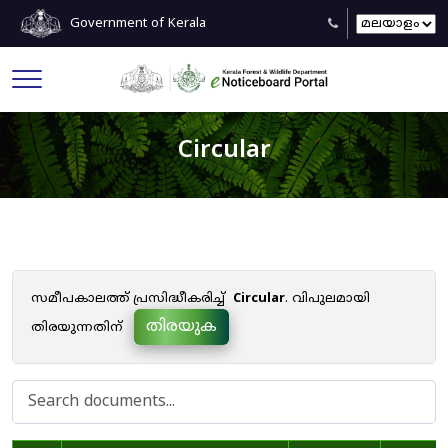
Government of Kerala
Circular
സമീപകാലത്ത് പ്രസിദ്ധീകരിച്ച്
Circular
. വിപുലമായി
തിരയുക
തിരയുന്നതിന്