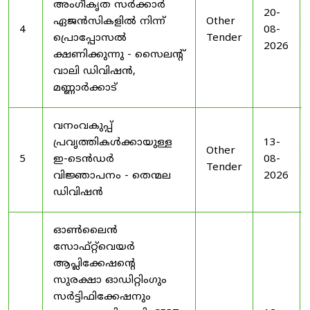
അംഗീകൃത സർക്കാർ
20-
ഏജൻസികളിൽ നിന്ന്
Other
4
08-
പ്രൊപ്പോസൽ
Tender
2026
ക്ഷണിക്കുന്നു - സൈലന്റ്
വാലി ഡിവിഷൻ,
മണ്ണാർക്കാട്
വനംവകുപ്പ്
പ്രവൃത്തികൾക്കായുള്ള
13-
Other
5
ഇ-ടെൻഡർ
08-
Tender
വിജ്ഞാപനം - തെന്മല
2026
ഡിവിഷൻ
ഓൺലൈൻ
സോഫ്റ്റ്‌വെയർ
ആപ്ലിക്കേഷന്റെ
സുരക്ഷാ ഓഡിറ്റിംഗും
സർട്ടിഫിക്കേഷനും