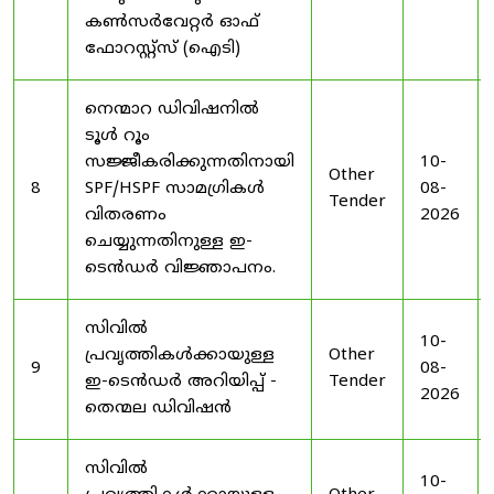
കൺസർവേറ്റർ ഓഫ്
ഫോറസ്റ്റ്സ് (ഐടി)
നെന്മാറ ഡിവിഷനിൽ
ടൂൾ റൂം
സജ്ജീകരിക്കുന്നതിനായി
10-
Other
8
SPF/HSPF സാമഗ്രികൾ
08-
Tender
വിതരണം
2026
ചെയ്യുന്നതിനുള്ള ഇ-
ടെൻഡർ വിജ്ഞാപനം.
സിവിൽ
10-
പ്രവൃത്തികൾക്കായുള്ള
Other
9
08-
ഇ-ടെൻഡർ അറിയിപ്പ് -
Tender
2026
തെന്മല ഡിവിഷൻ
സിവിൽ
10-