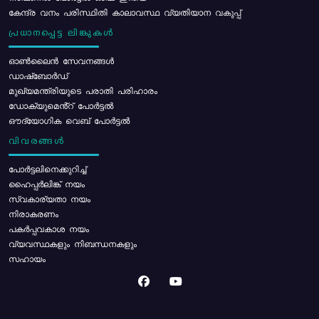
കേന്ദ്ര വനം പരിസ്ഥിതി കാലാവസ്ഥ വ്യതിയാന വകുപ്പ്
പ്രധാനപ്പെട്ട ലിങ്കുകൾ
ഓൺലൈൻ സേവനങ്ങൾ
ഡാഷ്ബോർഡ്
മുഖ്യമന്ത്രിയുടെ പരാതി പരിഹാരം
ഡോക്യുമെൻ്റ് പോർട്ടൽ
ഔദ്യോഗിക വെബ് പോർട്ടൽ
വിവരങ്ങൾ
പോര്‍ട്ടലിനെക്കുറിച്ച്
ഹൈപ്പർലിങ്ക് നയം
സ്വകാര്യതാ നയം
നിരാകരണം
പകർപ്പവകാശ നയം
വ്യവസ്ഥകളും നിബന്ധനകളും
സഹായം