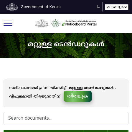
Government of Kerala
മറ്റുള്ള ടെൻഡറുകൾ
സമീപകാലത്ത് പ്രസിദ്ധീകരിച്ച്
മറ്റുള്ള ടെൻഡറുകൾ
.
തിരയുക
വിപുലമായി തിരയുന്നതിന്