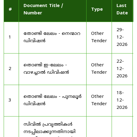
Document Title /
Last
#
Type
Number
Date
29-
തോണ്ടി ലേലം - നെന്മാറ
Other
1
12-
ഡിവിഷൻ
Tender
2026
22-
തൊണ്ടി ഇ-ലേലം -
Other
2
12-
വാഴച്ചാൽ ഡിവിഷൻ
Tender
2026
18-
തൊണ്ടി ലേലം - പുനലൂർ
Other
3
12-
ഡിവിഷൻ
Tender
2026
സിവിൽ പ്രവൃത്തികൾ
നടപ്പിലാക്കുന്നതിനായി