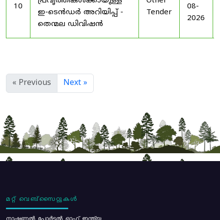
പ്രവൃത്തികൾക്കായുള്ള
Other
10
08-
ഇ-ടെൻഡർ അറിയിപ്പ് -
Tender
2026
തെന്മല ഡിവിഷൻ
« Previous
Next »
മറ്റ് വെബ്സൈറ്റുകൾ
നാഷണൽ പോർട്ടൽ ഓഫ് ഇന്ത്യ