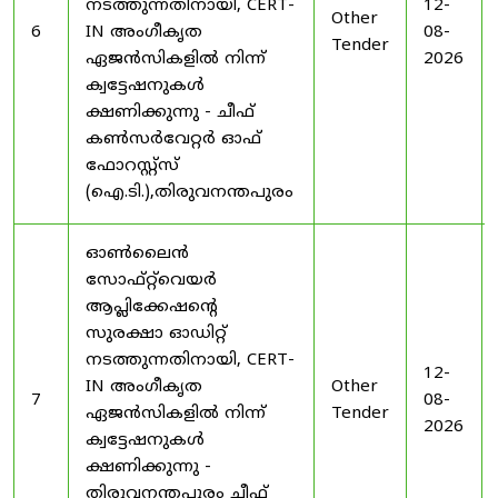
നടത്തുന്നതിനായി, CERT-
12-
Other
6
IN അംഗീകൃത
08-
Tender
ഏജൻസികളിൽ നിന്ന്
2026
ക്വട്ടേഷനുകൾ
ക്ഷണിക്കുന്നു - ചീഫ്
കൺസർവേറ്റർ ഓഫ്
ഫോറസ്റ്റ്സ്
(ഐ.ടി.),തിരുവനന്തപുരം
ഓൺലൈൻ
സോഫ്റ്റ്‌വെയർ
ആപ്ലിക്കേഷന്റെ
സുരക്ഷാ ഓഡിറ്റ്
നടത്തുന്നതിനായി, CERT-
12-
IN അംഗീകൃത
Other
7
08-
ഏജൻസികളിൽ നിന്ന്
Tender
2026
ക്വട്ടേഷനുകൾ
ക്ഷണിക്കുന്നു -
തിരുവനന്തപുരം ചീഫ്