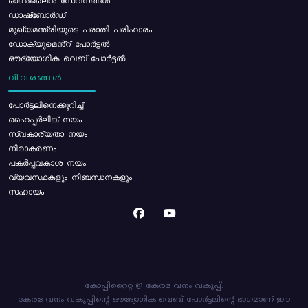
ഓൺലൈൻ സേവനങ്ങൾ
ഡാഷ്ബോർഡ്
മുഖ്യമന്ത്രിയുടെ പരാതി പരിഹാരം
ഡോക്യുമെൻ്റ് പോർട്ടൽ
ഔദ്യോഗിക വെബ് പോർട്ടൽ
വിവരങ്ങൾ
പോര്‍ട്ടലിനെക്കുറിച്ച്
ഹൈപ്പർലിങ്ക് നയം
സ്വകാര്യതാ നയം
നിരാകരണം
പകർപ്പവകാശ നയം
വ്യവസ്ഥകളും നിബന്ധനകളും
സഹായം
കോപ്പിറൈറ്റ് @ കേരള വനം വകുപ്പ്.
കേരള വനം വകുപ്പിന്റെ ഔദ്യോഗിക വെബ്-പോർട്ടലിന്റെ ഭാഗമാണ് ഈ