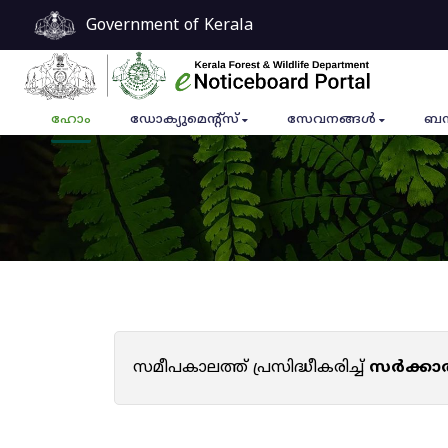
Government of Kerala
ഹോം
ഡോക്യുമെൻ്റ്സ്
സേവനങ്ങൾ
ബന
സമീപകാലത്ത് പ്രസിദ്ധീകരിച്ച്
സർക്കാ