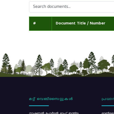
#
Document Title / Number
മറ്റ് വെബ്സൈറ്റുകൾ
പ്രധാന
നാഷണൽ പോർട്ടൽ ഓഫ് ഇന്ത്യ
ഓൺലൈ