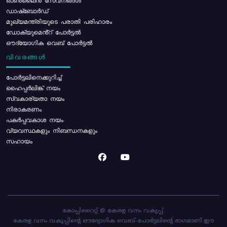
ഓൺലൈൻ സേവനങ്ങൾ
ഡാഷ്ബോർഡ്
മുഖ്യമന്ത്രിയുടെ പരാതി പരിഹാരം
ഡോക്യുമെൻ്റ് പോർട്ടൽ
ഔദ്യോഗിക വെബ് പോർട്ടൽ
വിവരങ്ങൾ
പോര്‍ട്ടലിനെക്കുറിച്ച്
ഹൈപ്പർലിങ്ക് നയം
സ്വകാര്യതാ നയം
നിരാകരണം
പകർപ്പവകാശ നയം
വ്യവസ്ഥകളും നിബന്ധനകളും
സഹായം
കോപ്പിറൈറ്റ് @ കേരള വനം വകുപ്പ്.
കേരള വനം വകുപ്പിന്റെ ഔദ്യോഗിക വെബ്-പോർട്ടലിന്റെ ഭാഗമാണ് ഈ