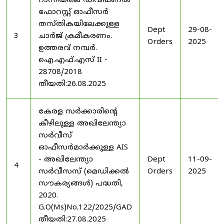
റാന്നിയിലെ ഡിവിഷണൽ
ഫോറസ്റ്റ് ഓഫീസർ
തസ്തികയിലേക്കുള്ള
Dept
29-08-
3
ചാർജ് ക്രമീകരണം.
Orders
2025
ഉത്തരവ് നമ്പർ.
ഐ.എഫ്.എസ് II -
28708/2018
തീയതി:26.08.2025
കേരള സർക്കാരിന്റെ
കീഴിലുള്ള അഖിലേന്ത്യാ
സർവീസ്
ഓഫീസർമാർക്കുള്ള AIS
- അഖിലേന്ത്യാ
Dept
11-09-
4
സർവീസസ് (മെഡിക്കൽ
Orders
2025
സൗകര്യങ്ങൾ) പദ്ധതി,
2020.
G.O(Ms)No.122/2025/GAD
തീയതി:27.08.2025