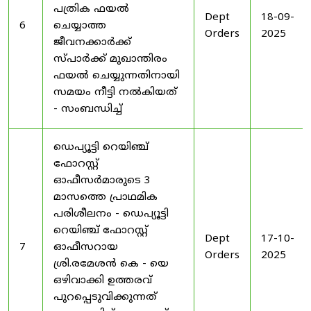
പത്രിക ഫയൽ
Dept
18-09-
6
ചെയ്യാത്ത
Orders
2025
ജീവനക്കാർക്ക്
സ്പാർക്ക് മുഖാന്തിരം
ഫയൽ ചെയ്യുന്നതിനായി
സമയം നീട്ടി നൽകിയത്
- സംബന്ധിച്ച്
ഡെപ്യൂട്ടി റെയിഞ്ച്
ഫോറസ്റ്റ്
ഓഫീസർമാരുടെ 3
മാസത്തെ പ്രാഥമിക
പരിശീലനം - ഡെപ്യൂട്ടി
റെയിഞ്ച് ഫോറസ്റ്റ്
Dept
17-10-
7
ഓഫീസറായ
Orders
2025
ശ്രി.രമേശൻ കെ - യെ
ഒഴിവാക്കി ഉത്തരവ്
പുറപ്പെടുവിക്കുന്നത്