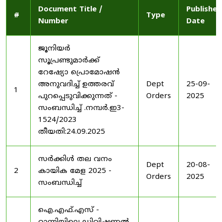
Document Title /
Published
#
Type
Number
Date
ജൂനിയർ
സൂപ്രണ്ടുമാർക്ക്
റേഷ്യോ പ്രൊമോഷൻ
അനുവദിച്ച് ഉത്തരവ്
Dept
25-09-
1
പുറപ്പെടുവിക്കുന്നത് -
Orders
2025
സംബന്ധിച്ച് .നമ്പർ.ഇ3-
1524/2023
തീയതി:24.09.2025
സർക്കിൾ തല വനം
Dept
20-08-
2
കായിക മേള 2025 -
Orders
2025
സംബന്ധിച്ച്
ഐ.എഫ്.എസ് -