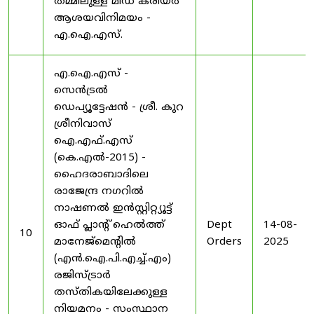
തമ്മിലുള്ള മിഡ് കരിയർ
ആശയവിനിമയം -
എ.ഐ.എസ്.
എ.ഐ.എസ് -
സെൻട്രൽ
ഡെപ്യൂട്ടേഷൻ - ശ്രീ. കുറ
ശ്രീനിവാസ്
ഐ.എഫ്.എസ്
(കെ.എൽ-2015) -
ഹൈദരാബാദിലെ
രാജേന്ദ്ര നഗറിൽ
നാഷണൽ ഇൻസ്റ്റിറ്റ്യൂട്ട്
ഓഫ് പ്ലാന്റ് ഹെൽത്ത്
Dept
14-08-
10
മാനേജ്‌മെന്റിൽ
Orders
2025
(എൻ.ഐ.പി.എച്ച്.എം)
രജിസ്ട്രാർ
തസ്തികയിലേക്കുള്ള
നിയമനം - സംസ്ഥാന