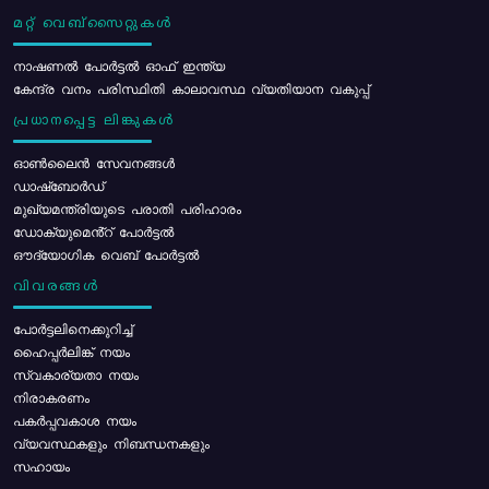
മറ്റ് വെബ്സൈറ്റുകൾ
നാഷണൽ പോർട്ടൽ ഓഫ് ഇന്ത്യ
കേന്ദ്ര വനം പരിസ്ഥിതി കാലാവസ്ഥ വ്യതിയാന വകുപ്പ്
പ്രധാനപ്പെട്ട ലിങ്കുകൾ
ഓൺലൈൻ സേവനങ്ങൾ
ഡാഷ്ബോർഡ്
മുഖ്യമന്ത്രിയുടെ പരാതി പരിഹാരം
ഡോക്യുമെൻ്റ് പോർട്ടൽ
ഔദ്യോഗിക വെബ് പോർട്ടൽ
വിവരങ്ങൾ
പോര്‍ട്ടലിനെക്കുറിച്ച്
ഹൈപ്പർലിങ്ക് നയം
സ്വകാര്യതാ നയം
നിരാകരണം
പകർപ്പവകാശ നയം
വ്യവസ്ഥകളും നിബന്ധനകളും
സഹായം