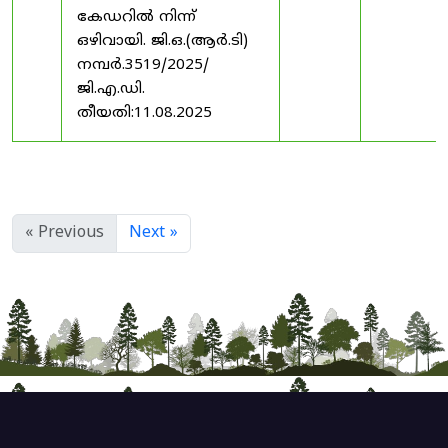
കേഡറിൽ നിന്ന്
ഒഴിവായി. ജി.ഒ.(ആർ.ടി)
നമ്പർ.3519/2025/
ജി.എ.ഡി.
തീയതി:11.08.2025
« Previous
Next »