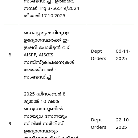
സംബന്ധിച്ച് . ഉത്തരവ്
നമ്പർ.Trg 3-56519/2024
തീയതി:17.10.2025
ഡെപ്യൂട്ടേഷനിലുള്ള
ഉദ്യോഗസ്ഥർക്ക് ഇ-
ട്രഷറി പോർട്ടൽ വഴി
Dept
06-11-
8
AISPF, AISGIS
Orders
2025
സബ്‌സ്‌ക്രിപ്‌ഷനുകൾ
അയയ്ക്കൽ -
സംബന്ധിച്ച്
2025 ഡിസംബർ 8
മുതൽ 10 വരെ
ഡെഡ്രാഡൂണിൽ
സായുധ സേനയും
Dept
22-10-
9
സിവിൽ സർവീസ്
Orders
2025
ഉദ്യോഗസ്ഥരും