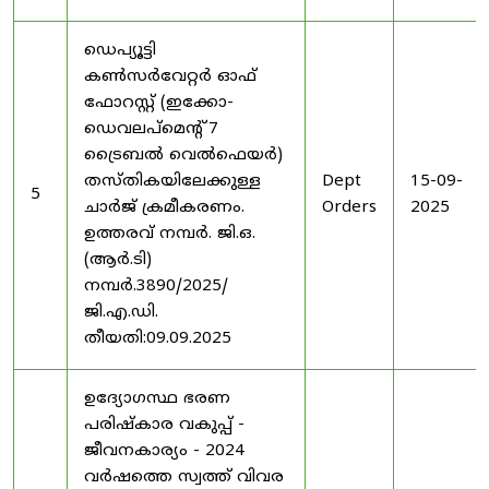
ഡെപ്യൂട്ടി
കൺസർവേറ്റർ ഓഫ്
ഫോറസ്റ്റ് (ഇക്കോ-
ഡെവലപ്മെന്റ് 7
ട്രൈബൽ വെൽഫെയർ)
തസ്തികയിലേക്കുള്ള
Dept
15-09-
5
ചാർജ് ക്രമീകരണം.
Orders
2025
ഉത്തരവ് നമ്പർ. ജി.ഒ.
(ആർ.ടി)
നമ്പർ.3890/2025/
ജി.എ.ഡി.
തീയതി:09.09.2025
ഉദ്യോഗസ്ഥ ഭരണ
പരിഷ്കാര വകുപ്പ് -
ജീവനകാര്യം - 2024
വർഷത്തെ സ്വത്ത് വിവര