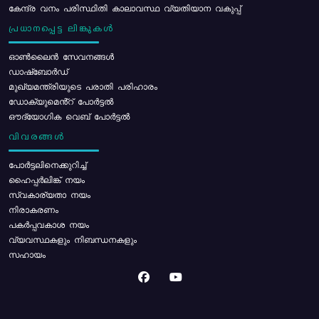
കേന്ദ്ര വനം പരിസ്ഥിതി കാലാവസ്ഥ വ്യതിയാന വകുപ്പ്
പ്രധാനപ്പെട്ട ലിങ്കുകൾ
ഓൺലൈൻ സേവനങ്ങൾ
ഡാഷ്ബോർഡ്
മുഖ്യമന്ത്രിയുടെ പരാതി പരിഹാരം
ഡോക്യുമെൻ്റ് പോർട്ടൽ
ഔദ്യോഗിക വെബ് പോർട്ടൽ
വിവരങ്ങൾ
പോര്‍ട്ടലിനെക്കുറിച്ച്
ഹൈപ്പർലിങ്ക് നയം
സ്വകാര്യതാ നയം
നിരാകരണം
പകർപ്പവകാശ നയം
വ്യവസ്ഥകളും നിബന്ധനകളും
സഹായം