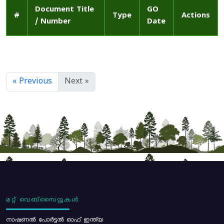
Document Title
GO
#
Type
Actions
/ Number
Date
« Previous
Next »
മറ്റ് വെബ്സൈറ്റുകൾ
നാഷണൽ പോർട്ടൽ ഓഫ് ഇന്ത്യ