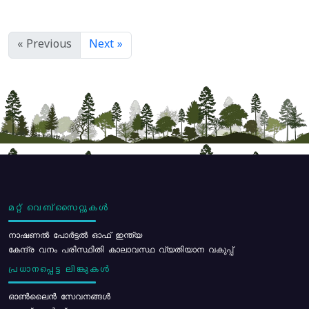
« Previous
Next »
മറ്റ് വെബ്സൈറ്റുകൾ
നാഷണൽ പോർട്ടൽ ഓഫ് ഇന്ത്യ
കേന്ദ്ര വനം പരിസ്ഥിതി കാലാവസ്ഥ വ്യതിയാന വകുപ്പ്
പ്രധാനപ്പെട്ട ലിങ്കുകൾ
ഓൺലൈൻ സേവനങ്ങൾ