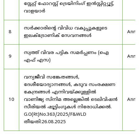
സ്റ്റേറ്റ് ഫോറസ്റ്റ് ട്രെയിനിംഗ് ഇൻസ്റ്റിറ്റ്യൂട്ട്,
വാളയാർ
സർക്കാരിന്റെ വിവിധ വകുപ്പുകളുടെ
8
Anno
ഇലക്ട്രോണിക് സേവനങ്ങൾ
സ്വത്ത് വിവര പട്ടിക സമർപ്പണം (ഐ
9
Anno
എഫ് എസ)
വന്യജീവി സങ്കേതങ്ങൾ,
ദേശീയോദ്യാനങ്ങൾ, കടുവ സംരക്ഷണ
കേന്ദ്രങ്ങൾ എന്നിവയ്ക്കുള്ളിൽ
10
വാണിജ്യ സിനിമ അല്ലെങ്കിൽ ടെലിവിഷൻ
Anno
സീരിയൽ ഷൂട്ടിംഗുകൾ നിരോധിക്കൽ.
G.O(Rt)No.363/2025/F&WLD
തീയതി:26.08.2025