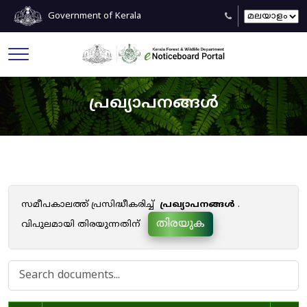
Government of Kerala
പ്രഖ്യാപനങ്ങൾ
സമീപകാലത്ത് പ്രസിദ്ധീകരിച്ച്
പ്രഖ്യാപനങ്ങൾ
.
തിരയുക
വിപുലമായി തിരയുന്നതിന്