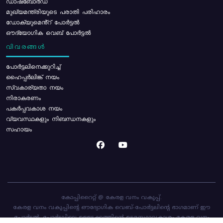
ഡാഷ്ബോർഡ്
മുഖ്യമന്ത്രിയുടെ പരാതി പരിഹാരം
ഡോക്യുമെൻ്റ് പോർട്ടൽ
ഔദ്യോഗിക വെബ് പോർട്ടൽ
വിവരങ്ങൾ
പോര്‍ട്ടലിനെക്കുറിച്ച്
ഹൈപ്പർലിങ്ക് നയം
സ്വകാര്യതാ നയം
നിരാകരണം
പകർപ്പവകാശ നയം
വ്യവസ്ഥകളും നിബന്ധനകളും
സഹായം
കോപ്പിറൈറ്റ് @ കേരള വനം വകുപ്പ്.
കേരള വനം വകുപ്പിന്റെ ഔദ്യോഗിക വെബ്-പോർട്ടലിന്റെ ഭാഗമാണ് ഈ
പോർട്ടൽ. പോർട്ടലിലെ ഉള്ളടക്കത്തിന്റെ ഉടമസ്ഥാവകാശം കേരള വനം