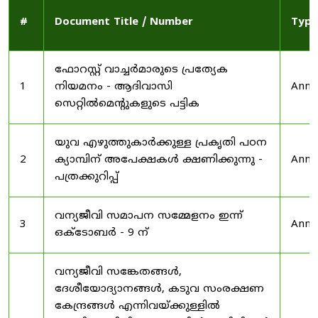
#
Document Title / Number
Type
ഫോറസ്റ്റ് വാച്ചർമാരുടെ പ്രത്യേക
1
നിയമനം - ആദിവാസി
Anno
സെറ്റിൽമെന്റുകളുടെ പട്ടിക
യുവ എഴുത്തുകാർക്കുള്ള പ്രകൃതി പഠന
2
ക്യാമ്പിന് അപേക്ഷകൾ ക്ഷണിക്കുന്നു -
Anno
പത്രക്കുറിപ്പ്
വന്യജീവി സമാപന സമ്മേളനം ഇന്ന്
3
Anno
ഒക്ടോബർ - 9 ന്
വന്യജീവി സങ്കേതങ്ങൾ,
ദേശീയോദ്യാനങ്ങൾ, കടുവ സംരക്ഷണ
കേന്ദ്രങ്ങൾ എന്നിവയ്ക്കുള്ളിൽ