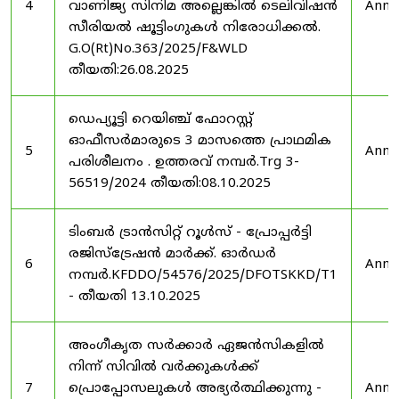
4
വാണിജ്യ സിനിമ അല്ലെങ്കിൽ ടെലിവിഷൻ
Anno
സീരിയൽ ഷൂട്ടിംഗുകൾ നിരോധിക്കൽ.
G.O(Rt)No.363/2025/F&WLD
തീയതി:26.08.2025
ഡെപ്യൂട്ടി റെയിഞ്ച് ഫോറസ്റ്റ്
ഓഫീസർമാരുടെ 3 മാസത്തെ പ്രാഥമിക
5
Anno
പരിശീലനം . ഉത്തരവ് നമ്പർ.Trg 3-
56519/2024 തീയതി:08.10.2025
ടിംബർ ട്രാൻസിറ്റ് റൂൾസ് - പ്രോപ്പർട്ടി
രജിസ്ട്രേഷൻ മാർക്ക്. ഓർഡർ
6
Anno
നമ്പർ.KFDDO/54576/2025/DFOTSKKD/T1
- തീയതി 13.10.2025
അംഗീകൃത സർക്കാർ ഏജൻസികളിൽ
നിന്ന് സിവിൽ വർക്കുകൾക്ക്
7
പ്രൊപ്പോസലുകൾ അഭ്യർത്ഥിക്കുന്നു -
Anno