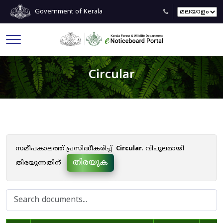
Government of Kerala
Circular
സമീപകാലത്ത് പ്രസിദ്ധീകരിച്ച്
Circular
. വിപുലമായി
തിരയുക
തിരയുന്നതിന്