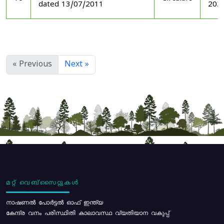
dated 13/07/2011
202
« Previous
Next »
മറ്റ് വെബ്സൈറ്റുകൾ
നാഷണൽ പോർട്ടൽ ഓഫ് ഇന്ത്യ
കേന്ദ്ര വനം പരിസ്ഥിതി കാലാവസ്ഥ വ്യതിയാന വകുപ്പ്