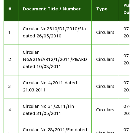
Publ
#
Document Title / Number
Type
Dat
Circular No2510/D1/2010/Sta
07-1
1
Circulars
dated 26/05/2010
202
Circular
07-1
2
No.9219/AR12/1/2011/P&ARD
Circulars
202
dated 10/08/2011
Circular No 4/2011 dated
07-1
3
Circulars
21.03.2011
202
Circular No 31/2011/Fin
07-1
4
Circulars
dated 31/05/2011
202
Circular No.28/2011/Fin dated
07-1