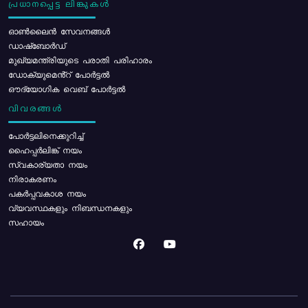
പ്രധാനപ്പെട്ട ലിങ്കുകൾ
ഓൺലൈൻ സേവനങ്ങൾ
ഡാഷ്ബോർഡ്
മുഖ്യമന്ത്രിയുടെ പരാതി പരിഹാരം
ഡോക്യുമെൻ്റ് പോർട്ടൽ
ഔദ്യോഗിക വെബ് പോർട്ടൽ
വിവരങ്ങൾ
പോര്‍ട്ടലിനെക്കുറിച്ച്
ഹൈപ്പർലിങ്ക് നയം
സ്വകാര്യതാ നയം
നിരാകരണം
പകർപ്പവകാശ നയം
വ്യവസ്ഥകളും നിബന്ധനകളും
സഹായം