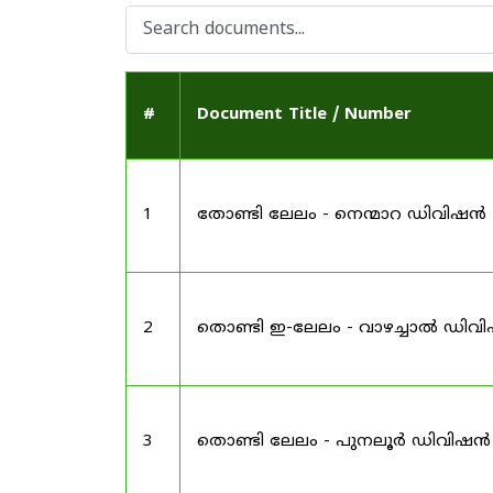
#
Document Title / Number
1
തോണ്ടി ലേലം - നെന്മാറ ഡിവിഷൻ
2
തൊണ്ടി ഇ-ലേലം - വാഴച്ചാൽ ഡിവ
3
തൊണ്ടി ലേലം - പുനലൂർ ഡിവിഷൻ