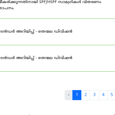
ീകരിക്കുന്നതിനായി SPF/HSPF സാമഗ്രികൾ വിതരണം
്ഞാപനം.
ടെൻഡർ അറിയിപ്പ് - തെന്മല ഡിവിഷൻ
ടെൻഡർ അറിയിപ്പ് - തെന്മല ഡിവിഷൻ
‹
1
2
3
4
5