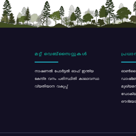
മറ്റ് വെബ്സൈറ്റുകൾ
പ്രധാന
നാഷണൽ പോർട്ടൽ ഓഫ് ഇന്ത്യ
ഓൺലൈ
കേന്ദ്ര വനം പരിസ്ഥിതി കാലാവസ്ഥ
ഡാഷ്ബ
വ്യതിയാന വകുപ്പ്
മുഖ്യമന
ഡോക്യു
ഔദ്യോഗ