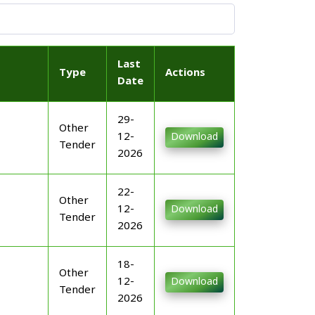
Last
Type
Actions
Date
29-
Other
12-
Download
Tender
2026
22-
Other
12-
Download
Tender
2026
18-
Other
12-
Download
Tender
2026