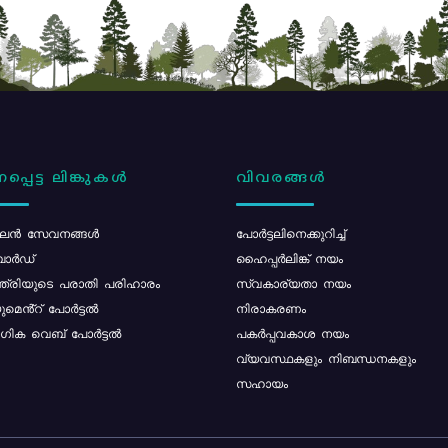
പ്പെട്ട ലിങ്കുകൾ
വിവരങ്ങൾ
ൻ സേവനങ്ങൾ
പോര്‍ട്ടലിനെക്കുറിച്ച്
ോർഡ്
ഹൈപ്പർലിങ്ക് നയം
്ത്രിയുടെ പരാതി പരിഹാരം
സ്വകാര്യതാ നയം
മെൻ്റ് പോർട്ടൽ
നിരാകരണം
ിക വെബ് പോർട്ടൽ
പകർപ്പവകാശ നയം
വ്യവസ്ഥകളും നിബന്ധനകളും
സഹായം