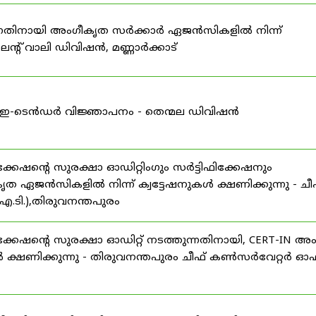
കുന്നതിനായി അംഗീകൃത സർക്കാർ ഏജൻസികളിൽ നിന്ന്
്റ് വാലി ഡിവിഷൻ, മണ്ണാർക്കാട്
ള്ള ഇ-ടെൻഡർ വിജ്ഞാപനം - തെന്മല ഡിവിഷൻ
ഷന്റെ സുരക്ഷാ ഓഡിറ്റിംഗും സർട്ടിഫിക്കേഷനും
ൃത ഏജൻസികളിൽ നിന്ന് ക്വട്ടേഷനുകൾ ക്ഷണിക്കുന്നു - ചീ
.ടി.),തിരുവനന്തപുരം
േഷന്റെ സുരക്ഷാ ഓഡിറ്റ് നടത്തുന്നതിനായി, CERT-IN അ
 ക്ഷണിക്കുന്നു - തിരുവനന്തപുരം ചീഫ് കൺസർവേറ്റർ ഓഫ