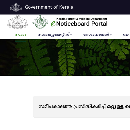
Government of Kerala
ഹോം
ഡോക്യുമെൻ്റ്സ്
സേവനങ്ങൾ
ബന
സമീപകാലത്ത് പ്രസിദ്ധീകരിച്ച്
മറ്റുള്