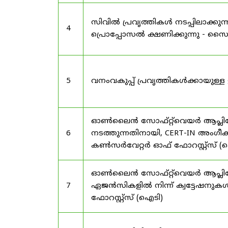
സിവിൽ പ്രവൃത്തികൾ നടപ്പിലാക്
4
പ്രൊപ്പോസൽ ക്ഷണിക്കുന്നു - സൈലന
5
വനംവകുപ്പ് പ്രവൃത്തികൾക്കായു
ഓൺലൈൻ സോഫ്റ്റ്‌വെയർ ആപ്ലിക്കേ
6
നടത്തുന്നതിനായി, CERT-IN അംഗീക
കൺസർവേറ്റർ ഓഫ് ഫോറസ്റ്റ്സ് (ഐ
ഓൺലൈൻ സോഫ്റ്റ്‌വെയർ ആപ്ലിക്ക
7
ഏജൻസികളിൽ നിന്ന് ക്വട്ടേഷനുകൾ
ഫോറസ്റ്റ്സ് (ഐടി)