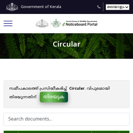
Government of Kerala
Circular
സമീപകാലത്ത് പ്രസിദ്ധീകരിച്ച്
Circular
. വിപുലമായി
തിരയുക
തിരയുന്നതിന്