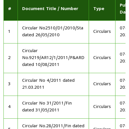
Publ
#
Document Title / Number
Type
Dat
Circular No2510/D1/2010/Sta
07-1
1
Circulars
dated 26/05/2010
202
Circular
07-1
2
No.9219/AR12/1/2011/P&ARD
Circulars
202
dated 10/08/2011
Circular No 4/2011 dated
07-1
3
Circulars
21.03.2011
202
Circular No 31/2011/Fin
07-1
4
Circulars
dated 31/05/2011
202
Circular No.28/2011/Fin dated
07-1