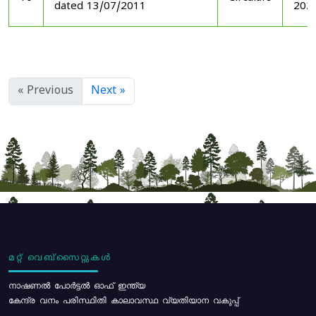
dated 13/07/2011
202
« Previous
Next »
മറ്റ് വെബ്സൈറ്റുകൾ
നാഷണൽ പോർട്ടൽ ഓഫ് ഇന്ത്യ
കേന്ദ്ര വനം പരിസ്ഥിതി കാലാവസ്ഥ വ്യതിയാന വകുപ്പ്