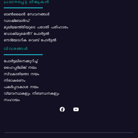
പ്രധാനപ്പെട്ട ലിങ്കുകൾ
ഓൺലൈൻ സേവനങ്ങൾ
ഡാഷ്ബോർഡ്
മുഖ്യമന്ത്രിയുടെ പരാതി പരിഹാരം
ഡോക്യുമെൻ്റ് പോർട്ടൽ
ഔദ്യോഗിക വെബ് പോർട്ടൽ
വിവരങ്ങൾ
പോര്‍ട്ടലിനെക്കുറിച്ച്
ഹൈപ്പർലിങ്ക് നയം
സ്വകാര്യതാ നയം
നിരാകരണം
പകർപ്പവകാശ നയം
വ്യവസ്ഥകളും നിബന്ധനകളും
സഹായം