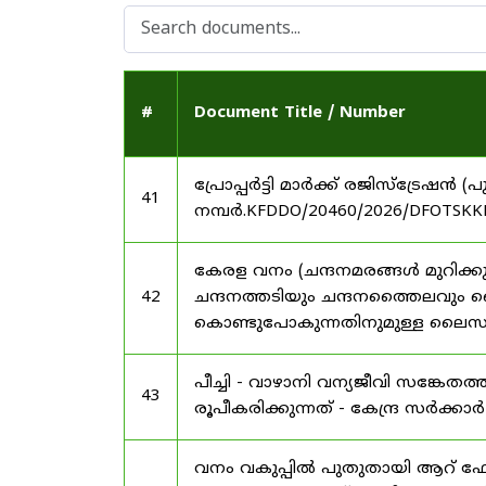
#
Document Title / Number
പ്രോപ്പർട്ടി മാർക്ക് രജിസ്ട്രേഷൻ
41
നമ്പർ.KFDDO/20460/2026/DFOTSKKD
കേരള വനം (ചന്ദനമരങ്ങൾ മുറിക്കുന
42
ചന്ദനത്തടിയും ചന്ദനത്തൈലവും 
കൊണ്ടുപോകുന്നതിനുമുള്ള ലൈസൻ
പീച്ചി - വാഴാനി വന്യജീവി സങ്കേ
43
രൂപീകരിക്കുന്നത് - കേന്ദ്ര സർക്കാ
വനം വകുപ്പിൽ പുതുതായി ആറ് ഫോറസ