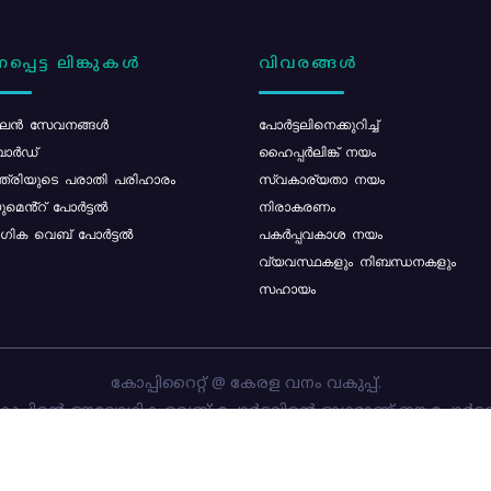
പ്പെട്ട ലിങ്കുകൾ
വിവരങ്ങൾ
ൻ സേവനങ്ങൾ
പോര്‍ട്ടലിനെക്കുറിച്ച്
ോർഡ്
ഹൈപ്പർലിങ്ക് നയം
്ത്രിയുടെ പരാതി പരിഹാരം
സ്വകാര്യതാ നയം
മെൻ്റ് പോർട്ടൽ
നിരാകരണം
ിക വെബ് പോർട്ടൽ
പകർപ്പവകാശ നയം
വ്യവസ്ഥകളും നിബന്ധനകളും
സഹായം
കോപ്പിറൈറ്റ് @ കേരള വനം വകുപ്പ്.
പ്പിന്റെ ഔദ്യോഗിക വെബ്-പോർട്ടലിന്റെ ഭാഗമാണ് ഈ പോർട്ട
ത്തിന്റെ ഉടമസ്ഥാവകാശം കേരള വനം വകുപ്പിനാണ്. പോർട്ടൽ 
ചെയ്തിട്ടുള്ളത്
സി-ഡിറ്റ്
ആണ്.