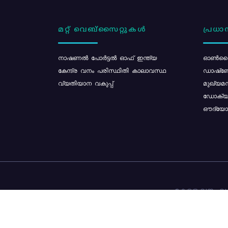
മറ്റ് വെബ്സൈറ്റുകൾ
പ്രധാന
നാഷണൽ പോർട്ടൽ ഓഫ് ഇന്ത്യ
ഓൺലൈ
കേന്ദ്ര വനം പരിസ്ഥിതി കാലാവസ്ഥ
ഡാഷ്ബ
വ്യതിയാന വകുപ്പ്
മുഖ്യമന
ഡോക്യു
ഔദ്യോഗ
കേരള വനം വകു
ഉള്ളടക്ക