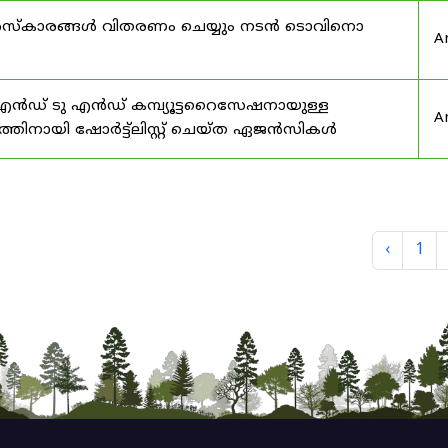
ര പുരസ്‌കാരങ്ങൾ വിതരണം ചെയ്യും നടൻ ടൊവിനൊ
A
എൻഡ് ടു എൻഡ് കമ്പ്യൂട്ടറൈസേഷനായുള്ള
A
തിനായി ഷോർട്ട്‌ലിസ്റ്റ് ചെയ്ത ഏജൻസികൾ
‹
1