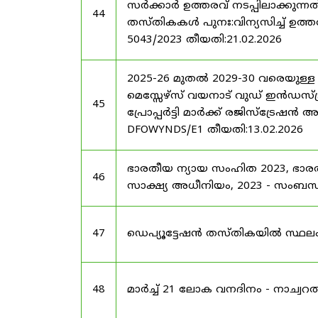
സർക്കാർ ഉത്തരവ് നടപ്പിലാക്കുന്നത
44
തസ്തികകൾ പുനഃ:വിന്യസിച്ച് ഉത്തരവ്
5043/2023 തീയതി:21.02.2026
2025-26 മുതൽ 2029-30 വരെയുള്ള
മെസ്സേഴ്സ് വയനാട് വുഡ് ഇൻഡസ്ട്
45
പ്രോപ്പർട്ടി മാർക്ക് രജിസ്ട്രേഷൻ 
DFOWYNDS/E1 തീയതി:13.02.2026
ഭാരതീയ ന്യായ സംഹിത 2023, ഭാ
46
സാക്ഷ്യ അധീനിയം, 2023 - സംബന്ധിച
47
ഡെപ്യൂട്ടേഷൻ തസ്തികയിൽ സ്ഥലംമാ
48
മാർച്ച് 21 ലോക വനദിനം - നാച്വറൽ 