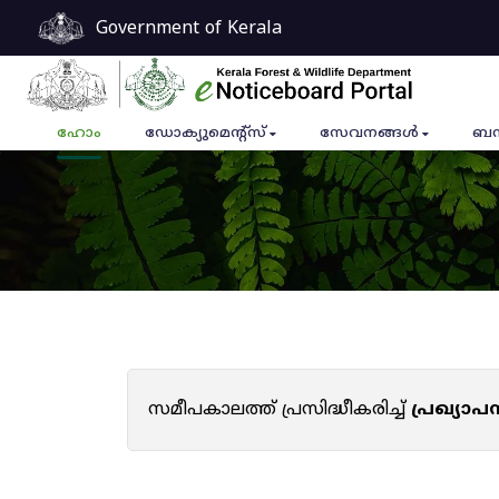
Government of Kerala
ഹോം
ഡോക്യുമെൻ്റ്സ്
സേവനങ്ങൾ
ബന
സമീപകാലത്ത് പ്രസിദ്ധീകരിച്ച്
പ്രഖ്യാ