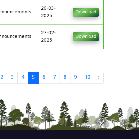
20-03-
nnouncements
Download
2025
27-02-
nnouncements
Download
2025
2
3
4
5
6
7
8
9
10
›