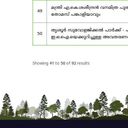
മന്ത്രി എ.കെ.ശശീന്ദ്രൻ വനമിത്
49
തോമസ് പങ്കാളിയാവും
തൃശൂർ സുവോളജിക്കൽ പാർക്ക് - 
50
ഇ.ഒ.ഐ.യെക്കുറിച്ചുള്ള അവതരണത്
Showing
41
to
50
of
92
results