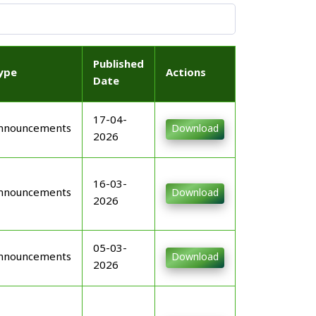
Published
ype
Actions
Date
17-04-
nnouncements
Download
2026
16-03-
nnouncements
Download
2026
05-03-
nnouncements
Download
2026