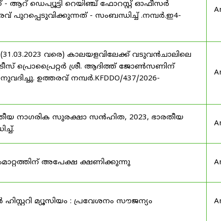
് - ആറ് ഡെപ്യൂട്ടി റെയിഞ്ച് ഫോറസ്റ്റ് ഓഫീസർ
A
 പുറപ്പെടുവിക്കുന്നത് - സംബന്ധിച്ച് .നമ്പർ.ഇ4-
 (31.03.2023 വരെ) കാലയളവിലേക്ക് വടുവൻചാലിലെ
രീസ് പ്രൊപ്രൈറ്റർ ശ്രീ. ആദിത്ത് ജോൺസണിന്
A
അനുവദിച്ചു. ഉത്തരവ് നമ്പർ.KFDDO/437/2026-
രതീയ നാഗരിക സുരക്ഷാ സൻഹിത, 2023, ഭാരതീയ
A
്ച്.
റ്റത്തിന് അപേക്ഷ ക്ഷണിക്കുന്നു
A
ഹിസ്റ്ററി മ്യൂസിയം : പ്രവേശനം സൗജന്യം
A