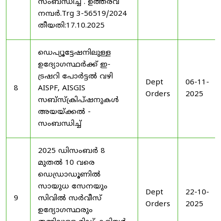
സംബന്ധിച്ച് . ഉത്തരവ്
നമ്പർ.Trg 3-56519/2024
തീയതി:17.10.2025
ഡെപ്യൂട്ടേഷനിലുള്ള
ഉദ്യോഗസ്ഥർക്ക് ഇ-
ട്രഷറി പോർട്ടൽ വഴി
Dept
06-11-
8
AISPF, AISGIS
Orders
2025
സബ്‌സ്‌ക്രിപ്‌ഷനുകൾ
അയയ്ക്കൽ -
സംബന്ധിച്ച്
2025 ഡിസംബർ 8
മുതൽ 10 വരെ
ഡെഡ്രാഡൂണിൽ
സായുധ സേനയും
Dept
22-10-
9
സിവിൽ സർവീസ്
Orders
2025
ഉദ്യോഗസ്ഥരും