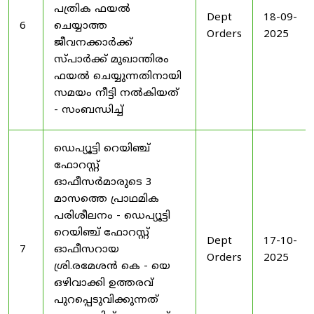
പത്രിക ഫയൽ
Dept
18-09-
6
ചെയ്യാത്ത
Orders
2025
ജീവനക്കാർക്ക്
സ്പാർക്ക് മുഖാന്തിരം
ഫയൽ ചെയ്യുന്നതിനായി
സമയം നീട്ടി നൽകിയത്
- സംബന്ധിച്ച്
ഡെപ്യൂട്ടി റെയിഞ്ച്
ഫോറസ്റ്റ്
ഓഫീസർമാരുടെ 3
മാസത്തെ പ്രാഥമിക
പരിശീലനം - ഡെപ്യൂട്ടി
റെയിഞ്ച് ഫോറസ്റ്റ്
Dept
17-10-
7
ഓഫീസറായ
Orders
2025
ശ്രി.രമേശൻ കെ - യെ
ഒഴിവാക്കി ഉത്തരവ്
പുറപ്പെടുവിക്കുന്നത്