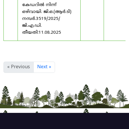
കേഡറിൽ നിന്ന്
ഒഴിവായി. ജി.ഒ.(ആർ.ടി)
നമ്പർ.3519/2025/
ജി.എ.ഡി.
തീയതി:11.08.2025
« Previous
Next »