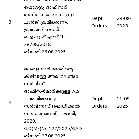
റാന്നിയിലെ ഡിവിഷണൽ
ഫോറസ്റ്റ് ഓഫീസർ
തസ്തികയിലേക്കുള്ള
Dept
29-08-
3
ചാർജ് ക്രമീകരണം.
Orders
2025
ഉത്തരവ് നമ്പർ.
ഐ.എഫ്.എസ് II -
28708/2018
തീയതി:26.08.2025
കേരള സർക്കാരിന്റെ
കീഴിലുള്ള അഖിലേന്ത്യാ
സർവീസ്
ഓഫീസർമാർക്കുള്ള AIS
- അഖിലേന്ത്യാ
Dept
11-09-
4
സർവീസസ് (മെഡിക്കൽ
Orders
2025
സൗകര്യങ്ങൾ) പദ്ധതി,
2020.
G.O(Ms)No.122/2025/GAD
തീയതി:27.08.2025