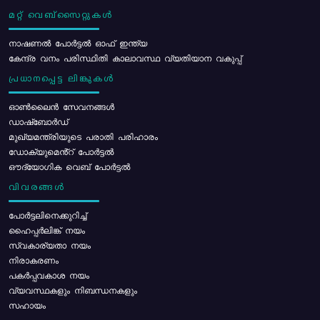
മറ്റ് വെബ്സൈറ്റുകൾ
നാഷണൽ പോർട്ടൽ ഓഫ് ഇന്ത്യ
കേന്ദ്ര വനം പരിസ്ഥിതി കാലാവസ്ഥ വ്യതിയാന വകുപ്പ്
പ്രധാനപ്പെട്ട ലിങ്കുകൾ
ഓൺലൈൻ സേവനങ്ങൾ
ഡാഷ്ബോർഡ്
മുഖ്യമന്ത്രിയുടെ പരാതി പരിഹാരം
ഡോക്യുമെൻ്റ് പോർട്ടൽ
ഔദ്യോഗിക വെബ് പോർട്ടൽ
വിവരങ്ങൾ
പോര്‍ട്ടലിനെക്കുറിച്ച്
ഹൈപ്പർലിങ്ക് നയം
സ്വകാര്യതാ നയം
നിരാകരണം
പകർപ്പവകാശ നയം
വ്യവസ്ഥകളും നിബന്ധനകളും
സഹായം