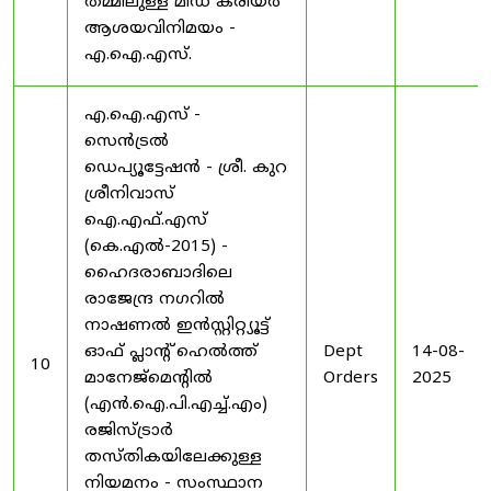
തമ്മിലുള്ള മിഡ് കരിയർ
ആശയവിനിമയം -
എ.ഐ.എസ്.
എ.ഐ.എസ് -
സെൻട്രൽ
ഡെപ്യൂട്ടേഷൻ - ശ്രീ. കുറ
ശ്രീനിവാസ്
ഐ.എഫ്.എസ്
(കെ.എൽ-2015) -
ഹൈദരാബാദിലെ
രാജേന്ദ്ര നഗറിൽ
നാഷണൽ ഇൻസ്റ്റിറ്റ്യൂട്ട്
ഓഫ് പ്ലാന്റ് ഹെൽത്ത്
Dept
14-08-
10
മാനേജ്‌മെന്റിൽ
Orders
2025
(എൻ.ഐ.പി.എച്ച്.എം)
രജിസ്ട്രാർ
തസ്തികയിലേക്കുള്ള
നിയമനം - സംസ്ഥാന