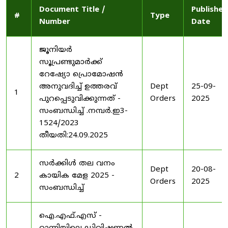
Document Title /
Published
#
Type
Number
Date
ജൂനിയർ
സൂപ്രണ്ടുമാർക്ക്
റേഷ്യോ പ്രൊമോഷൻ
അനുവദിച്ച് ഉത്തരവ്
Dept
25-09-
1
പുറപ്പെടുവിക്കുന്നത് -
Orders
2025
സംബന്ധിച്ച് .നമ്പർ.ഇ3-
1524/2023
തീയതി:24.09.2025
സർക്കിൾ തല വനം
Dept
20-08-
2
കായിക മേള 2025 -
Orders
2025
സംബന്ധിച്ച്
ഐ.എഫ്.എസ് -