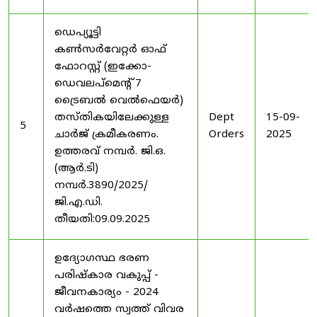
ഡെപ്യൂട്ടി
കൺസർവേറ്റർ ഓഫ്
ഫോറസ്റ്റ് (ഇക്കോ-
ഡെവലപ്മെന്റ് 7
ട്രൈബൽ വെൽഫെയർ)
തസ്തികയിലേക്കുള്ള
Dept
15-09-
5
ചാർജ് ക്രമീകരണം.
Orders
2025
ഉത്തരവ് നമ്പർ. ജി.ഒ.
(ആർ.ടി)
നമ്പർ.3890/2025/
ജി.എ.ഡി.
തീയതി:09.09.2025
ഉദ്യോഗസ്ഥ ഭരണ
പരിഷ്കാര വകുപ്പ് -
ജീവനകാര്യം - 2024
വർഷത്തെ സ്വത്ത് വിവര