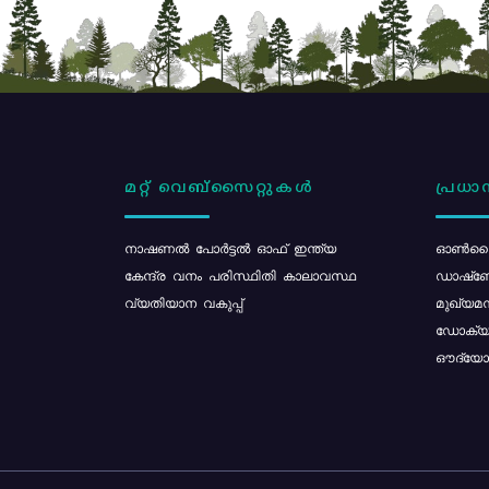
മറ്റ് വെബ്സൈറ്റുകൾ
പ്രധാന
നാഷണൽ പോർട്ടൽ ഓഫ് ഇന്ത്യ
ഓൺലൈ
കേന്ദ്ര വനം പരിസ്ഥിതി കാലാവസ്ഥ
ഡാഷ്ബ
വ്യതിയാന വകുപ്പ്
മുഖ്യമന
ഡോക്യു
ഔദ്യോഗ