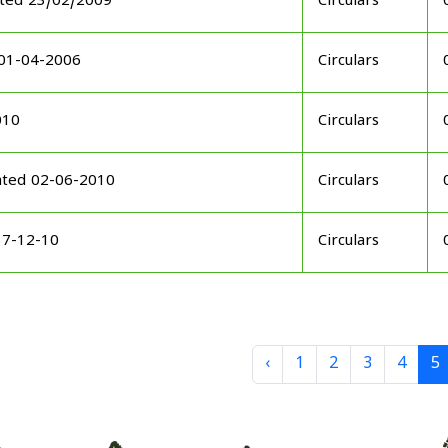
ated 23/02/2009
Circulars
 01-04-2006
Circulars
010
Circulars
ated 02-06-2010
Circulars
17-12-10
Circulars
‹
1
2
3
4
5