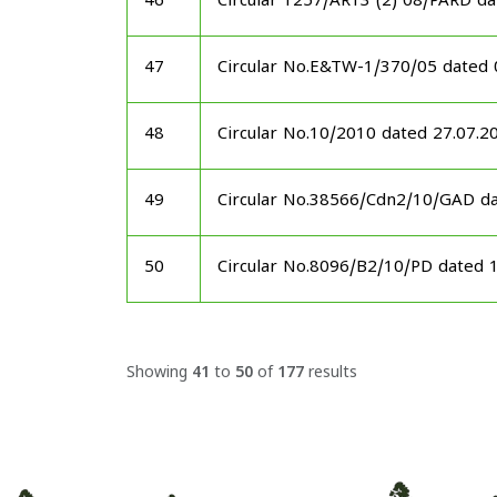
46
Circular 1257/AR13 (2) 08/PARD d
47
Circular No.E&TW-1/370/05 dated
48
Circular No.10/2010 dated 27.07.2
49
Circular No.38566/Cdn2/10/GAD d
50
Circular No.8096/B2/10/PD dated 
Showing
41
to
50
of
177
results