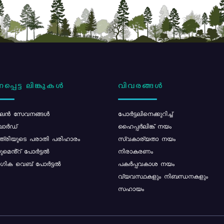
പ്പെട്ട ലിങ്കുകൾ
വിവരങ്ങൾ
ൻ സേവനങ്ങൾ
പോര്‍ട്ടലിനെക്കുറിച്ച്
ോർഡ്
ഹൈപ്പർലിങ്ക് നയം
്ത്രിയുടെ പരാതി പരിഹാരം
സ്വകാര്യതാ നയം
മെൻ്റ് പോർട്ടൽ
നിരാകരണം
ിക വെബ് പോർട്ടൽ
പകർപ്പവകാശ നയം
വ്യവസ്ഥകളും നിബന്ധനകളും
സഹായം