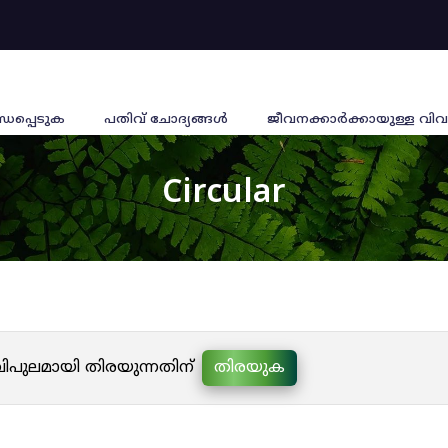
്ധപ്പെടുക
പതിവ് ചോദ്യങ്ങൾ
ജീവനക്കാര്‍ക്കായുള്ള വിവ
Circular
 വിപുലമായി തിരയുന്നതിന്
തിരയുക