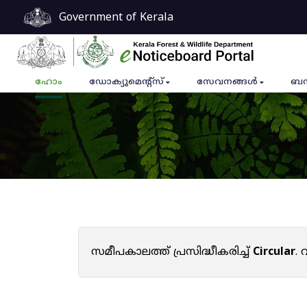
Government of Kerala
ഹോം
ഡോക്യുമെൻ്റ്സ്
സേവനങ്ങൾ
ബന
സമീപകാലത്ത് പ്രസിദ്ധീകരിച്ച്
Circular
.