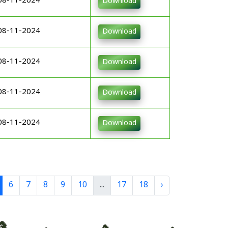
08-11-2024
Download
08-11-2024
Download
08-11-2024
Download
08-11-2024
Download
08-11-2024
Download
6
7
8
9
10
...
17
18
›