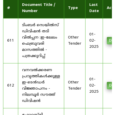
Document Title /
Last
#
Type
Act
Number
Date
ടിംബർ സെയിൽസ്
ഡിവിഷൻ തടി
01-
വിൽപ്പന :ഇ-ലേലം
Other
611
02-
Do
ഫെബ്രുവരി
Tender
2025
മാസത്തിൽ -
പത്രക്കുറിപ്പ്
വനവൽക്കരണ
പ്രവൃത്തികൾക്കുള്ള
01-
ഇ-ടെൻഡർ
Other
612
02-
Do
വിജ്ഞാപനം -
Tender
2025
നിലമ്പൂർ സൗത്ത്
ഡിവിഷൻ