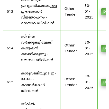
ഫോറസ്ട്രി
പ്രവൃത്തികൾക്കുള്ള
30-
Other
613
ഇ-ടെൻഡർ
01-
Do
Tender
വിജ്ഞാപനം -
2025
നെന്മാറ ഡിവിഷൻ
സിവിൽ
വർക്കുകളിലേക്ക്
30-
Other
614
ക്വട്ടേഷൻ
01-
Do
Tender
ക്ഷണിക്കുന്നു -
2025
തെന്മല ഡിവിഷൻ
കശുവണ്ടിയുടെ ഇ-
30-
ലേലം -
Other
615
01-
Do
കാസർകോട്
Tender
2025
ഡിവിഷൻ
സിവിൽ