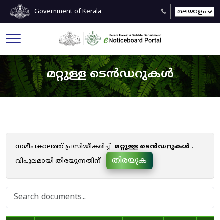
Government of Kerala
മറ്റുള്ള ടെൻഡറുകൾ
സമീപകാലത്ത് പ്രസിദ്ധീകരിച്ച്
മറ്റുള്ള ടെൻഡറുകൾ
.
തിരയുക
വിപുലമായി തിരയുന്നതിന്