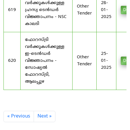
വർക്കുകൾക്കുള്ള
28-
Other
619
ഹ്രസ്വ ടെൻഡർ
01-
Do
Tender
വിജ്ഞാപനം - NSC
2025
കാലടി
ഫോറസ്ട്രി
വർക്കുകൾക്കുള്ള
ഇ-ടെൻഡർ
25-
Other
620
വിജ്ഞാപനം -
01-
Do
Tender
സോഷ്യൽ
2025
ഫോറസ്ട്രി,
ആലപ്പുഴ
« Previous
Next »