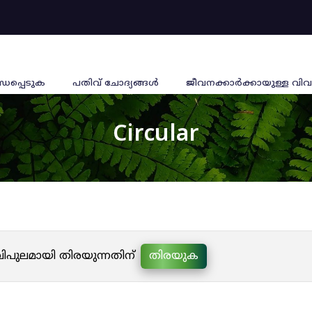
്ധപ്പെടുക
പതിവ് ചോദ്യങ്ങൾ
ജീവനക്കാര്‍ക്കായുള്ള വിവ
Circular
 വിപുലമായി തിരയുന്നതിന്
തിരയുക