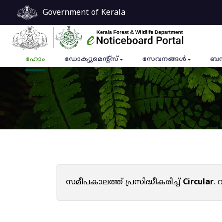
Government of Kerala
ഹോം
ഡോക്യുമെൻ്റ്സ്
സേവനങ്ങൾ
ബന
സമീപകാലത്ത് പ്രസിദ്ധീകരിച്ച്
Circular
.