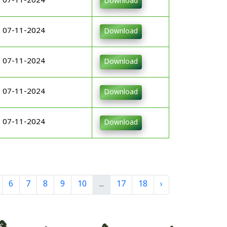
07-11-2024
Download
07-11-2024
Download
07-11-2024
Download
07-11-2024
Download
07-11-2024
Download
6
7
8
9
10
...
17
18
›