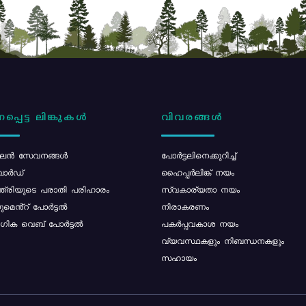
പ്പെട്ട ലിങ്കുകൾ
വിവരങ്ങൾ
ൻ സേവനങ്ങൾ
പോര്‍ട്ടലിനെക്കുറിച്ച്
ോർഡ്
ഹൈപ്പർലിങ്ക് നയം
്ത്രിയുടെ പരാതി പരിഹാരം
സ്വകാര്യതാ നയം
മെൻ്റ് പോർട്ടൽ
നിരാകരണം
ിക വെബ് പോർട്ടൽ
പകർപ്പവകാശ നയം
വ്യവസ്ഥകളും നിബന്ധനകളും
സഹായം