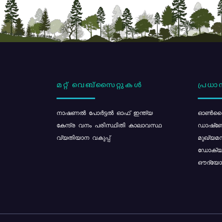
മറ്റ് വെബ്സൈറ്റുകൾ
പ്രധാന
നാഷണൽ പോർട്ടൽ ഓഫ് ഇന്ത്യ
ഓൺലൈ
കേന്ദ്ര വനം പരിസ്ഥിതി കാലാവസ്ഥ
ഡാഷ്ബ
വ്യതിയാന വകുപ്പ്
മുഖ്യമന
ഡോക്യു
ഔദ്യോഗ