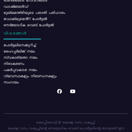
ഓൺലൈൻ സേവനങ്ങൾ
ഡാഷ്ബോർഡ്
മുഖ്യമന്ത്രിയുടെ പരാതി പരിഹാരം
ഡോക്യുമെൻ്റ് പോർട്ടൽ
ഔദ്യോഗിക വെബ് പോർട്ടൽ
വിവരങ്ങൾ
പോര്‍ട്ടലിനെക്കുറിച്ച്
ഹൈപ്പർലിങ്ക് നയം
സ്വകാര്യതാ നയം
നിരാകരണം
പകർപ്പവകാശ നയം
വ്യവസ്ഥകളും നിബന്ധനകളും
സഹായം
കോപ്പിറൈറ്റ് @ കേരള വനം വകുപ്പ്.
കേരള വനം വകുപ്പിന്റെ ഔദ്യോഗിക വെബ്-പോർട്ടലിന്റെ ഭാഗമാണ് ഈ