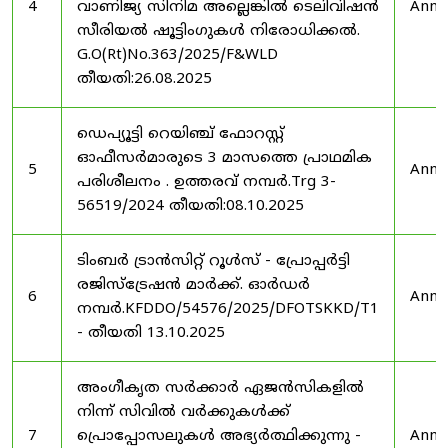
4
വാണിജ്യ സിനിമ അല്ലെങ്കിൽ ടെലിവിഷൻ
Anno
സീരിയൽ ഷൂട്ടിംഗുകൾ നിരോധിക്കൽ.
G.O(Rt)No.363/2025/F&WLD
തീയതി:26.08.2025
ഡെപ്യൂട്ടി റെയിഞ്ച് ഫോറസ്റ്റ്
ഓഫീസർമാരുടെ 3 മാസത്തെ പ്രാഥമിക
5
Anno
പരിശീലനം . ഉത്തരവ് നമ്പർ.Trg 3-
56519/2024 തീയതി:08.10.2025
ടിംബർ ട്രാൻസിറ്റ് റൂൾസ് - പ്രോപ്പർട്ടി
രജിസ്ട്രേഷൻ മാർക്ക്. ഓർഡർ
6
Anno
നമ്പർ.KFDDO/54576/2025/DFOTSKKD/T1
- തീയതി 13.10.2025
അംഗീകൃത സർക്കാർ ഏജൻസികളിൽ
നിന്ന് സിവിൽ വർക്കുകൾക്ക്
7
പ്രൊപ്പോസലുകൾ അഭ്യർത്ഥിക്കുന്നു -
Anno