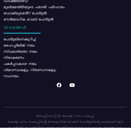
ഡാഷ്ബോർഡ്
മുഖ്യമന്ത്രിയുടെ പരാതി പരിഹാരം
ഡോക്യുമെൻ്റ് പോർട്ടൽ
ഔദ്യോഗിക വെബ് പോർട്ടൽ
വിവരങ്ങൾ
പോര്‍ട്ടലിനെക്കുറിച്ച്
ഹൈപ്പർലിങ്ക് നയം
സ്വകാര്യതാ നയം
നിരാകരണം
പകർപ്പവകാശ നയം
വ്യവസ്ഥകളും നിബന്ധനകളും
സഹായം
കോപ്പിറൈറ്റ് @ കേരള വനം വകുപ്പ്.
കേരള വനം വകുപ്പിന്റെ ഔദ്യോഗിക വെബ്-പോർട്ടലിന്റെ ഭാഗമാണ് ഈ
പോർട്ടൽ. പോർട്ടലിലെ ഉള്ളടക്കത്തിന്റെ ഉടമസ്ഥാവകാശം കേരള വനം