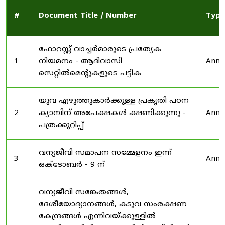
#
Document Title / Number
Type
ഫോറസ്റ്റ് വാച്ചർമാരുടെ പ്രത്യേക
1
നിയമനം - ആദിവാസി
Anno
സെറ്റിൽമെന്റുകളുടെ പട്ടിക
യുവ എഴുത്തുകാർക്കുള്ള പ്രകൃതി പഠന
2
ക്യാമ്പിന് അപേക്ഷകൾ ക്ഷണിക്കുന്നു -
Anno
പത്രക്കുറിപ്പ്
വന്യജീവി സമാപന സമ്മേളനം ഇന്ന്
3
Anno
ഒക്ടോബർ - 9 ന്
വന്യജീവി സങ്കേതങ്ങൾ,
ദേശീയോദ്യാനങ്ങൾ, കടുവ സംരക്ഷണ
കേന്ദ്രങ്ങൾ എന്നിവയ്ക്കുള്ളിൽ