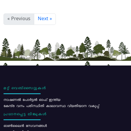
« Previous
Next »
മറ്റ് വെബ്സൈറ്റുകൾ
നാഷണൽ പോർട്ടൽ ഓഫ് ഇന്ത്യ
കേന്ദ്ര വനം പരിസ്ഥിതി കാലാവസ്ഥ വ്യതിയാന വകുപ്പ്
പ്രധാനപ്പെട്ട ലിങ്കുകൾ
ഓൺലൈൻ സേവനങ്ങൾ