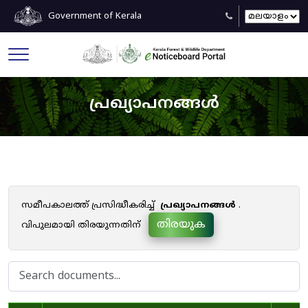
Government of Kerala
പ്രഖ്യാപനങ്ങൾ
സമീപകാലത്ത് പ്രസിദ്ധീകരിച്ച്
പ്രഖ്യാപനങ്ങൾ
.
തിരയുക
വിപുലമായി തിരയുന്നതിന്