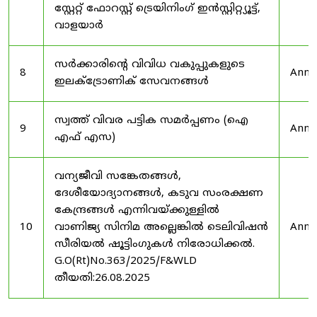
സ്റ്റേറ്റ് ഫോറസ്റ്റ് ട്രെയിനിംഗ് ഇൻസ്റ്റിറ്റ്യൂട്ട്,
വാളയാർ
സർക്കാരിന്റെ വിവിധ വകുപ്പുകളുടെ
8
Anno
ഇലക്ട്രോണിക് സേവനങ്ങൾ
സ്വത്ത് വിവര പട്ടിക സമർപ്പണം (ഐ
9
Anno
എഫ് എസ)
വന്യജീവി സങ്കേതങ്ങൾ,
ദേശീയോദ്യാനങ്ങൾ, കടുവ സംരക്ഷണ
കേന്ദ്രങ്ങൾ എന്നിവയ്ക്കുള്ളിൽ
10
വാണിജ്യ സിനിമ അല്ലെങ്കിൽ ടെലിവിഷൻ
Anno
സീരിയൽ ഷൂട്ടിംഗുകൾ നിരോധിക്കൽ.
G.O(Rt)No.363/2025/F&WLD
തീയതി:26.08.2025