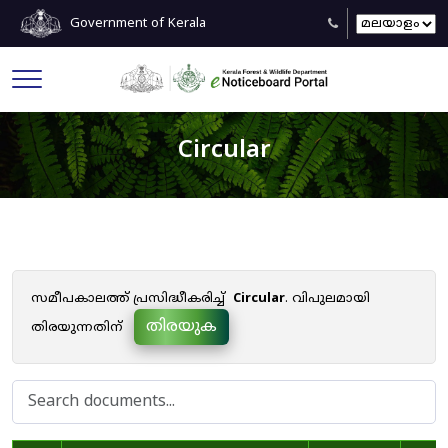
Government of Kerala
Circular
സമീപകാലത്ത് പ്രസിദ്ധീകരിച്ച്
Circular
. വിപുലമായി
തിരയുക
തിരയുന്നതിന്