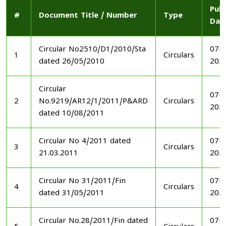
Publ
#
Document Title / Number
Type
Dat
Circular No2510/D1/2010/Sta
07-1
1
Circulars
dated 26/05/2010
202
Circular
07-1
2
No.9219/AR12/1/2011/P&ARD
Circulars
202
dated 10/08/2011
Circular No 4/2011 dated
07-1
3
Circulars
21.03.2011
202
Circular No 31/2011/Fin
07-1
4
Circulars
dated 31/05/2011
202
Circular No.28/2011/Fin dated
07-1