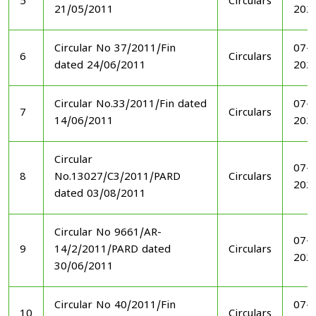
5
Circulars
21/05/2011
202
Circular No 37/2011/Fin
07-1
6
Circulars
dated 24/06/2011
202
Circular No.33/2011/Fin dated
07-1
7
Circulars
14/06/2011
202
Circular
07-1
8
No.13027/C3/2011/PARD
Circulars
202
dated 03/08/2011
Circular No 9661/AR-
07-1
9
14/2/2011/PARD dated
Circulars
202
30/06/2011
Circular No 40/2011/Fin
07-1
10
Circulars