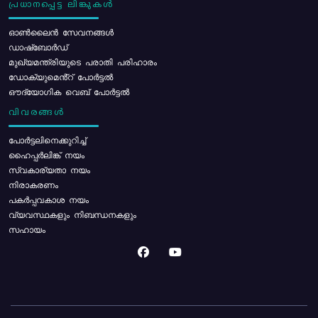
പ്രധാനപ്പെട്ട ലിങ്കുകൾ
ഓൺലൈൻ സേവനങ്ങൾ
ഡാഷ്ബോർഡ്
മുഖ്യമന്ത്രിയുടെ പരാതി പരിഹാരം
ഡോക്യുമെൻ്റ് പോർട്ടൽ
ഔദ്യോഗിക വെബ് പോർട്ടൽ
വിവരങ്ങൾ
പോര്‍ട്ടലിനെക്കുറിച്ച്
ഹൈപ്പർലിങ്ക് നയം
സ്വകാര്യതാ നയം
നിരാകരണം
പകർപ്പവകാശ നയം
വ്യവസ്ഥകളും നിബന്ധനകളും
സഹായം