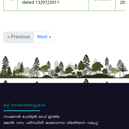
dated 13/07/2011
202
« Previous
Next »
മറ്റ് വെബ്സൈറ്റുകൾ
നാഷണൽ പോർട്ടൽ ഓഫ് ഇന്ത്യ
കേന്ദ്ര വനം പരിസ്ഥിതി കാലാവസ്ഥ വ്യതിയാന വകുപ്പ്