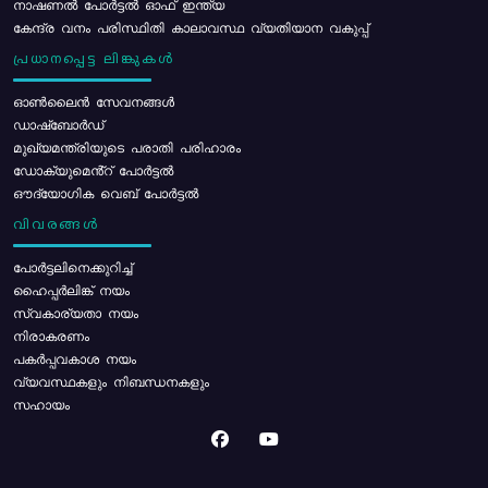
നാഷണൽ പോർട്ടൽ ഓഫ് ഇന്ത്യ
കേന്ദ്ര വനം പരിസ്ഥിതി കാലാവസ്ഥ വ്യതിയാന വകുപ്പ്
പ്രധാനപ്പെട്ട ലിങ്കുകൾ
ഓൺലൈൻ സേവനങ്ങൾ
ഡാഷ്ബോർഡ്
മുഖ്യമന്ത്രിയുടെ പരാതി പരിഹാരം
ഡോക്യുമെൻ്റ് പോർട്ടൽ
ഔദ്യോഗിക വെബ് പോർട്ടൽ
വിവരങ്ങൾ
പോര്‍ട്ടലിനെക്കുറിച്ച്
ഹൈപ്പർലിങ്ക് നയം
സ്വകാര്യതാ നയം
നിരാകരണം
പകർപ്പവകാശ നയം
വ്യവസ്ഥകളും നിബന്ധനകളും
സഹായം