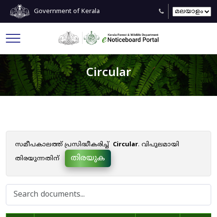
Government of Kerala
Circular
സമീപകാലത്ത് പ്രസിദ്ധീകരിച്ച്
Circular
. വിപുലമായി
തിരയുക
തിരയുന്നതിന്