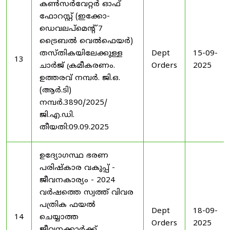
കൺസർവേറ്റർ ഓഫ്
ഫോറസ്റ്റ് (ഇക്കോ-
ഡെവലപ്മെന്റ് 7
ട്രൈബൽ വെൽഫെയർ)
തസ്തികയിലേക്കുള്ള
Dept
15-09-
13
ചാർജ് ക്രമീകരണം.
Orders
2025
ഉത്തരവ് നമ്പർ. ജി.ഒ.
(ആർ.ടി)
നമ്പർ.3890/2025/
ജി.എ.ഡി.
തീയതി:09.09.2025
ഉദ്യോഗസ്ഥ ഭരണ
പരിഷ്കാര വകുപ്പ് -
ജീവനകാര്യം - 2024
വർഷത്തെ സ്വത്ത് വിവര
പത്രിക ഫയൽ
Dept
18-09-
14
ചെയ്യാത്ത
Orders
2025
ജീവനക്കാർക്ക്