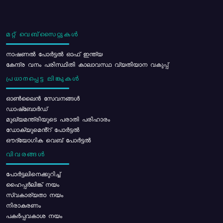
മറ്റ് വെബ്സൈറ്റുകൾ
നാഷണൽ പോർട്ടൽ ഓഫ് ഇന്ത്യ
കേന്ദ്ര വനം പരിസ്ഥിതി കാലാവസ്ഥ വ്യതിയാന വകുപ്പ്
പ്രധാനപ്പെട്ട ലിങ്കുകൾ
ഓൺലൈൻ സേവനങ്ങൾ
ഡാഷ്ബോർഡ്
മുഖ്യമന്ത്രിയുടെ പരാതി പരിഹാരം
ഡോക്യുമെൻ്റ് പോർട്ടൽ
ഔദ്യോഗിക വെബ് പോർട്ടൽ
വിവരങ്ങൾ
പോര്‍ട്ടലിനെക്കുറിച്ച്
ഹൈപ്പർലിങ്ക് നയം
സ്വകാര്യതാ നയം
നിരാകരണം
പകർപ്പവകാശ നയം