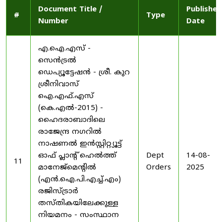
Document Title /
Published
#
Type
Number
Date
എ.ഐ.എസ് -
സെൻട്രൽ
ഡെപ്യൂട്ടേഷൻ - ശ്രീ. കുറ
ശ്രീനിവാസ്
ഐ.എഫ്.എസ്
(കെ.എൽ-2015) -
ഹൈദരാബാദിലെ
രാജേന്ദ്ര നഗറിൽ
നാഷണൽ ഇൻസ്റ്റിറ്റ്യൂട്ട്
ഓഫ് പ്ലാന്റ് ഹെൽത്ത്
Dept
14-08-
11
മാനേജ്‌മെന്റിൽ
Orders
2025
(എൻ.ഐ.പി.എച്ച്.എം)
രജിസ്ട്രാർ
തസ്തികയിലേക്കുള്ള
നിയമനം - സംസ്ഥാന