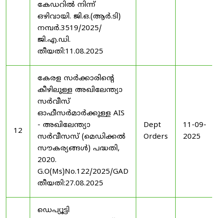
കേഡറിൽ നിന്ന്
ഒഴിവായി. ജി.ഒ.(ആർ.ടി)
നമ്പർ.3519/2025/
ജി.എ.ഡി.
തീയതി:11.08.2025
കേരള സർക്കാരിന്റെ
കീഴിലുള്ള അഖിലേന്ത്യാ
സർവീസ്
ഓഫീസർമാർക്കുള്ള AIS
- അഖിലേന്ത്യാ
Dept
11-09-
12
സർവീസസ് (മെഡിക്കൽ
Orders
2025
സൗകര്യങ്ങൾ) പദ്ധതി,
2020.
G.O(Ms)No.122/2025/GAD
തീയതി:27.08.2025
ഡെപ്യൂട്ടി