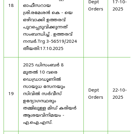
Dept
17-10-
18
ഓഫീസറായ
Orders
2025
ശ്രി.രമേശൻ കെ - യെ
ഒഴിവാക്കി ഉത്തരവ്
പുറപ്പെടുവിക്കുന്നത്
സംബന്ധിച്ച് . ഉത്തരവ്
നമ്പർ.Trg 3-56519/2024
തീയതി:17.10.2025
2025 ഡിസംബർ 8
മുതൽ 10 വരെ
ഡെഡ്രാഡൂണിൽ
സായുധ സേനയും
Dept
22-10-
19
സിവിൽ സർവീസ്
Orders
2025
ഉദ്യോഗസ്ഥരും
തമ്മിലുള്ള മിഡ് കരിയർ
ആശയവിനിമയം -
എ.ഐ.എസ്.