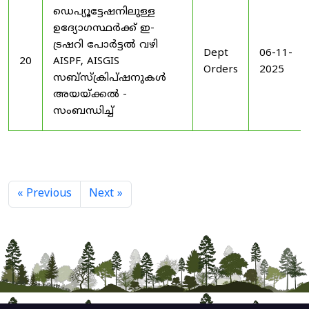
ഡെപ്യൂട്ടേഷനിലുള്ള
ഉദ്യോഗസ്ഥർക്ക് ഇ-
ട്രഷറി പോർട്ടൽ വഴി
Dept
06-11-
20
AISPF, AISGIS
Orders
2025
സബ്‌സ്‌ക്രിപ്‌ഷനുകൾ
അയയ്ക്കൽ -
സംബന്ധിച്ച്
« Previous
Next »