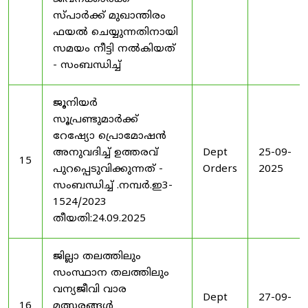
സ്പാർക്ക് മുഖാന്തിരം
ഫയൽ ചെയ്യുന്നതിനായി
സമയം നീട്ടി നൽകിയത്
- സംബന്ധിച്ച്
ജൂനിയർ
സൂപ്രണ്ടുമാർക്ക്
റേഷ്യോ പ്രൊമോഷൻ
അനുവദിച്ച് ഉത്തരവ്
Dept
25-09-
15
പുറപ്പെടുവിക്കുന്നത് -
Orders
2025
സംബന്ധിച്ച് .നമ്പർ.ഇ3-
1524/2023
തീയതി:24.09.2025
ജില്ലാ തലത്തിലും
സംസ്ഥാന തലത്തിലും
വന്യജീവി വാര
Dept
27-09-
16
മത്സരങ്ങൾ