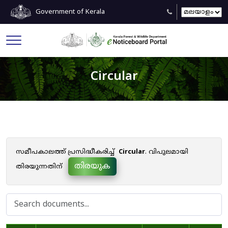
Government of Kerala
Circular
സമീപകാലത്ത് പ്രസിദ്ധീകരിച്ച്
Circular
. വിപുലമായി
തിരയുക
തിരയുന്നതിന്