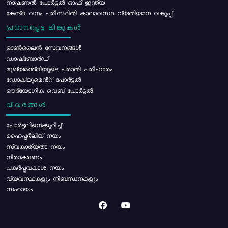
നാഷണൽ പോർട്ടൽ ഓഫ് ഇന്ത്യ
കേന്ദ്ര വനം പരിസ്ഥിതി കാലാവസ്ഥ വ്യതിയാന വകുപ്പ്
പ്രധാനപ്പെട്ട ലിങ്കുകൾ
ഓൺലൈൻ സേവനങ്ങൾ
ഡാഷ്ബോർഡ്
മുഖ്യമന്ത്രിയുടെ പരാതി പരിഹാരം
ഡോക്യുമെൻ്റ് പോർട്ടൽ
ഔദ്യോഗിക വെബ് പോർട്ടൽ
വിവരങ്ങൾ
പോര്‍ട്ടലിനെക്കുറിച്ച്
ഹൈപ്പർലിങ്ക് നയം
സ്വകാര്യതാ നയം
നിരാകരണം
പകർപ്പവകാശ നയം
വ്യവസ്ഥകളും നിബന്ധനകളും
സഹായം