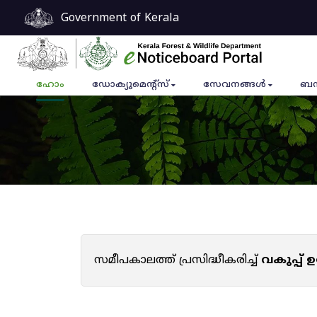
Government of Kerala
ഹോം
ഡോക്യുമെൻ്റ്സ്
സേവനങ്ങൾ
ബന
സമീപകാലത്ത് പ്രസിദ്ധീകരിച്ച്
വകുപ്പ്