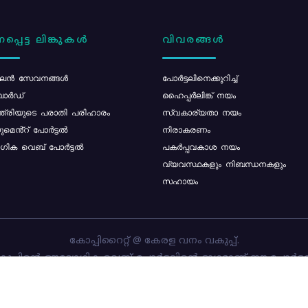
പ്പെട്ട ലിങ്കുകൾ
വിവരങ്ങൾ
ൻ സേവനങ്ങൾ
പോര്‍ട്ടലിനെക്കുറിച്ച്
ോർഡ്
ഹൈപ്പർലിങ്ക് നയം
്ത്രിയുടെ പരാതി പരിഹാരം
സ്വകാര്യതാ നയം
മെൻ്റ് പോർട്ടൽ
നിരാകരണം
ിക വെബ് പോർട്ടൽ
പകർപ്പവകാശ നയം
വ്യവസ്ഥകളും നിബന്ധനകളും
സഹായം
കോപ്പിറൈറ്റ് @ കേരള വനം വകുപ്പ്.
പ്പിന്റെ ഔദ്യോഗിക വെബ്-പോർട്ടലിന്റെ ഭാഗമാണ് ഈ പോർട്ട
ത്തിന്റെ ഉടമസ്ഥാവകാശം കേരള വനം വകുപ്പിനാണ്. പോർട്ടൽ 
ചെയ്തിട്ടുള്ളത്
സി-ഡിറ്റ്
ആണ്.