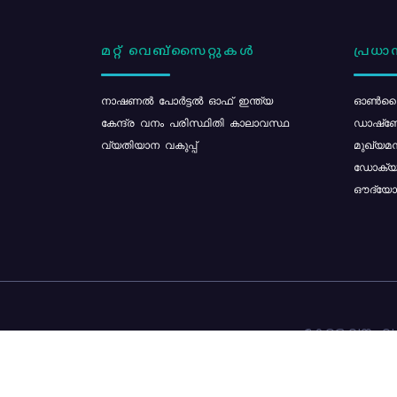
മറ്റ് വെബ്സൈറ്റുകൾ
പ്രധാന
നാഷണൽ പോർട്ടൽ ഓഫ് ഇന്ത്യ
ഓൺലൈ
കേന്ദ്ര വനം പരിസ്ഥിതി കാലാവസ്ഥ
ഡാഷ്ബ
വ്യതിയാന വകുപ്പ്
മുഖ്യമന
ഡോക്യു
ഔദ്യോഗ
കേരള വനം വകു
ഉള്ളടക്ക