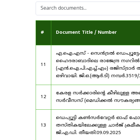
#
Document Title / Number
എ.ഐ.എസ് - സെൻട്രൽ ഡെപ്യൂട്ടേഷ
ഹൈദരാബാദിലെ രാജേന്ദ്ര നഗറിൽ നാഷണ
11
(എൻ.ഐ.പി.എച്ച്.എം) രജിസ്ട്രാർ
ഒഴിവായി. ജി.ഒ.(ആർ.ടി) നമ്പർ.3519
കേരള സർക്കാരിന്റെ കീഴിലുള്ള അഖ
12
സർവീസസ് (മെഡിക്കൽ സൗകര്യങ്ങൾ) 
ഡെപ്യൂട്ടി കൺസർവേറ്റർ ഓഫ് ഫോ
13
തസ്തികയിലേക്കുള്ള ചാർജ് ക്രമീകര
ജി.എ.ഡി. തീയതി:09.09.2025