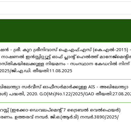
ൻ - ശ്രീ. കുറ ശ്രീനിവാസ് ഐ.എഫ്.എസ് (കെ.എൽ-2015) 
ൽ ഇൻസ്റ്റിറ്റ്യൂട്ട് ഓഫ് പ്ലാന്റ് ഹെൽത്ത് മാനേജ്‌മെന്റ
 തസ്തികയിലേക്കുള്ള നിയമനം - സംസ്ഥാന കേഡറിൽ നിന്ന്
/2025/ജി.എ.ഡി. തീയതി:11.08.2025
ിലേന്ത്യാ സർവീസ് ഓഫീസർമാർക്കുള്ള AIS - അഖിലേന്ത്യാ
പദ്ധതി, 2020. G.O(Ms)No.122/2025/GAD തീയതി:27.08.20
റസ്റ്റ് (ഇക്കോ-ഡെവലപ്മെന്റ് 7 ട്രൈബൽ വെൽഫെയർ)
ണം. ഉത്തരവ് നമ്പർ. ജി.ഒ.(ആർ.ടി) നമ്പർ.3890/2025/