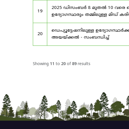
2025 ഡിസംബർ 8 മുതൽ 10 വരെ
19
ഉദ്യോഗസ്ഥരും തമ്മിലുള്ള മിഡ
ഡെപ്യൂട്ടേഷനിലുള്ള ഉദ്യോഗസ്ഥർക്ക
20
അയയ്ക്കൽ - സംബന്ധിച്ച്
Showing
11
to
20
of
89
results