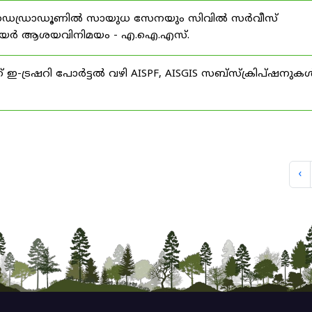
 ഡെഡ്രാഡൂണിൽ സായുധ സേനയും സിവിൽ സർവീസ്
് കരിയർ ആശയവിനിമയം - എ.ഐ.എസ്.
് ഇ-ട്രഷറി പോർട്ടൽ വഴി AISPF, AISGIS സബ്‌സ്‌ക്രിപ്‌ഷനുക
‹