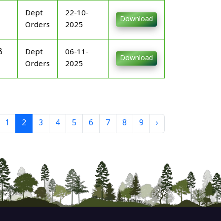
Dept
22-10-
Download
Orders
2025
ൾ
Dept
06-11-
Download
Orders
2025
1
2
3
4
5
6
7
8
9
›