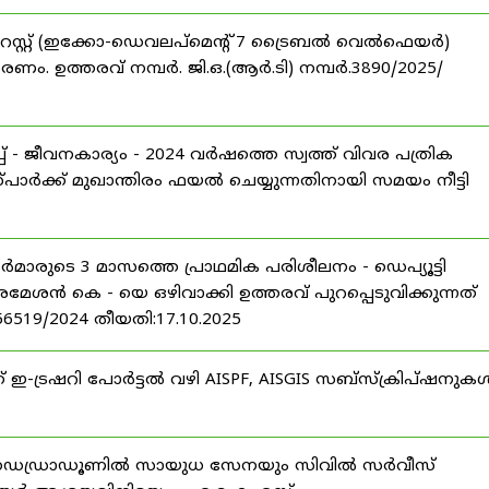
റസ്റ്റ് (ഇക്കോ-ഡെവലപ്മെന്റ് 7 ട്രൈബൽ വെൽഫെയർ)
ണം. ഉത്തരവ് നമ്പർ. ജി.ഒ.(ആർ.ടി) നമ്പർ.3890/2025/
 - ജീവനകാര്യം - 2024 വർഷത്തെ സ്വത്ത് വിവര പത്രിക
പാർക്ക് മുഖാന്തിരം ഫയൽ ചെയ്യുന്നതിനായി സമയം നീട്ടി
ീസർമാരുടെ 3 മാസത്തെ പ്രാഥമിക പരിശീലനം - ഡെപ്യൂട്ടി
രമേശൻ കെ - യെ ഒഴിവാക്കി ഉത്തരവ് പുറപ്പെടുവിക്കുന്നത്
-56519/2024 തീയതി:17.10.2025
് ഇ-ട്രഷറി പോർട്ടൽ വഴി AISPF, AISGIS സബ്‌സ്‌ക്രിപ്‌ഷനുക
 ഡെഡ്രാഡൂണിൽ സായുധ സേനയും സിവിൽ സർവീസ്