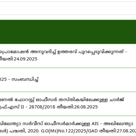
പ്രൊമോഷൻ അനുവദിച്ച് ഉത്തരവ് പുറപ്പെടുവിക്കുന്നത് -
തീയതി:24.09.2025
 - സംബന്ധിച്ച്
ഷണൽ ഫോറസ്റ്റ് ഓഫീസർ തസ്തികയിലേക്കുള്ള ചാർജ്
്.എസ് II - 28708/2018 തീയതി:26.08.2025
ിലേന്ത്യാ സർവീസ് ഓഫീസർമാർക്കുള്ള AIS - അഖിലേന്ത്യാ
പദ്ധതി, 2020. G.O(Ms)No.122/2025/GAD തീയതി:27.08.20