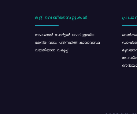
മറ്റ് വെബ്സൈറ്റുകൾ
പ്രധാന
നാഷണൽ പോർട്ടൽ ഓഫ് ഇന്ത്യ
ഓൺലൈ
കേന്ദ്ര വനം പരിസ്ഥിതി കാലാവസ്ഥ
ഡാഷ്ബ
വ്യതിയാന വകുപ്പ്
മുഖ്യമന
ഡോക്യു
ഔദ്യോഗ
കേരള വനം വകു
ഉള്ളടക്ക