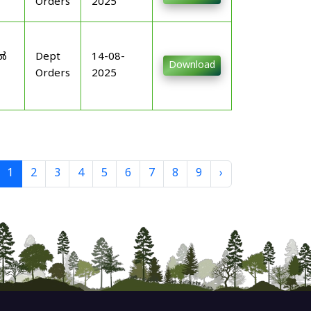
Orders
2025
-
ിൽ
Dept
14-08-
Download
Orders
2025
1
2
3
4
5
6
7
8
9
›