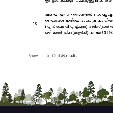
ഉദ്യോഗസ്ഥരും തമ്മിലുള്ള മിഡ
എ.ഐ.എസ് - സെൻട്രൽ ഡെപ്യൂട്ടേഷ
ഹൈദരാബാദിലെ രാജേന്ദ്ര നഗറിൽ നാഷണ
10
(എൻ.ഐ.പി.എച്ച്.എം) രജിസ്ട്രാർ
ഒഴിവായി. ജി.ഒ.(ആർ.ടി) നമ്പർ.3519
Showing
1
to
10
of
89
results