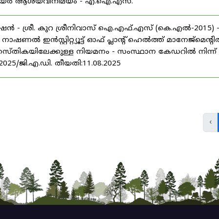
് കരിയർ ആശയവിനിമയം - എ.ഐ.എസ്.
ൻ - ശ്രീ. കുറ ശ്രീനിവാസ് ഐ.എഫ്.എസ് (കെ.എൽ-2015) 
ൽ ഇൻസ്റ്റിറ്റ്യൂട്ട് ഓഫ് പ്ലാന്റ് ഹെൽത്ത് മാനേജ്‌മെന്റ
 തസ്തികയിലേക്കുള്ള നിയമനം - സംസ്ഥാന കേഡറിൽ നിന്ന്
/2025/ജി.എ.ഡി. തീയതി:11.08.2025
‹