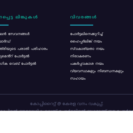
പ്പെട്ട ലിങ്കുകൾ
വിവരങ്ങൾ
ൻ സേവനങ്ങൾ
പോര്‍ട്ടലിനെക്കുറിച്ച്
ോർഡ്
ഹൈപ്പർലിങ്ക് നയം
്ത്രിയുടെ പരാതി പരിഹാരം
സ്വകാര്യതാ നയം
മെൻ്റ് പോർട്ടൽ
നിരാകരണം
ിക വെബ് പോർട്ടൽ
പകർപ്പവകാശ നയം
വ്യവസ്ഥകളും നിബന്ധനകളും
സഹായം
കോപ്പിറൈറ്റ് @ കേരള വനം വകുപ്പ്.
പ്പിന്റെ ഔദ്യോഗിക വെബ്-പോർട്ടലിന്റെ ഭാഗമാണ് ഈ പോർട്ട
ത്തിന്റെ ഉടമസ്ഥാവകാശം കേരള വനം വകുപ്പിനാണ്. പോർട്ടൽ 
ചെയ്തിട്ടുള്ളത്
സി-ഡിറ്റ്
ആണ്.