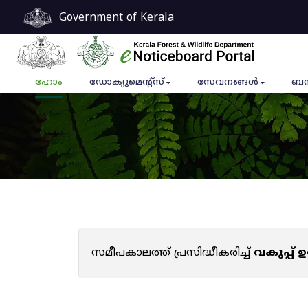
Government of Kerala
ഹോം
ഡോക്യുമെൻ്റ്സ്
സേവനങ്ങൾ
ബന
സമീപകാലത്ത് പ്രസിദ്ധീകരിച്ച്
വകുപ്പ്