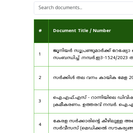
#
Document Title / Number
ജൂനിയർ സൂപ്രണ്ടുമാർക്ക് റേഷ്യോ 
1
സംബന്ധിച്ച് .നമ്പർ.ഇ3-1524/2023 
2
സർക്കിൾ തല വനം കായിക മേള 2025
ഐ.എഫ്.എസ് - റാന്നിയിലെ ഡിവി
3
ക്രമീകരണം. ഉത്തരവ് നമ്പർ. ഐ.എഫ
കേരള സർക്കാരിന്റെ കീഴിലുള്ള അഖ
4
സർവീസസ് (മെഡിക്കൽ സൗകര്യങ്ങൾ) 