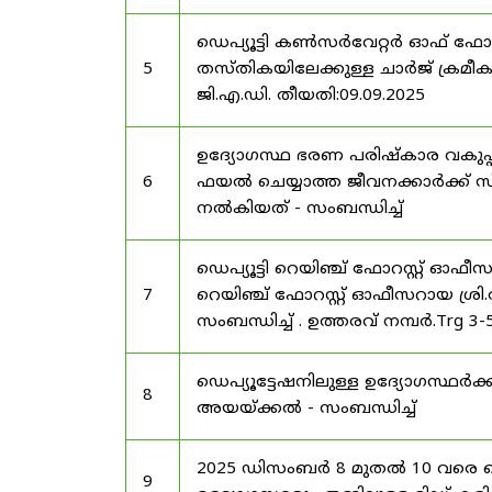
ഡെപ്യൂട്ടി കൺസർവേറ്റർ ഓഫ് ഫോ
5
തസ്തികയിലേക്കുള്ള ചാർജ് ക്രമീകര
ജി.എ.ഡി. തീയതി:09.09.2025
ഉദ്യോഗസ്ഥ ഭരണ പരിഷ്കാര വകുപ്പ്
6
ഫയൽ ചെയ്യാത്ത ജീവനക്കാർക്ക് സ്
നൽകിയത് - സംബന്ധിച്ച്
ഡെപ്യൂട്ടി റെയിഞ്ച് ഫോറസ്റ്റ് ഓഫ
7
റെയിഞ്ച് ഫോറസ്റ്റ് ഓഫീസറായ ശ്രി.
സംബന്ധിച്ച് . ഉത്തരവ് നമ്പർ.Trg 3
ഡെപ്യൂട്ടേഷനിലുള്ള ഉദ്യോഗസ്ഥർക്ക
8
അയയ്ക്കൽ - സംബന്ധിച്ച്
2025 ഡിസംബർ 8 മുതൽ 10 വരെ
9