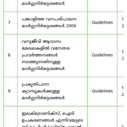
മാർഗ്ഗനിർദ്ദേശങ്ങൾ
പങ്കാളിത്ത വനപരിപാലന
19
7
Guidelines
മാർഗ്ഗനിർദ്ദേശങ്ങൾ 2006
20
വന്യജീവി ആവാസ
മേഖലകളിൽ വനേതര
19
8
പ്രവർത്തനങ്ങൾ
Guidelines
20
നടത്തുന്നതിനുള്ള
മാർഗ്ഗനിർദ്ദേശങ്ങൾ
പ്രകൃതിപഠന
19
9
ക്യാമ്പുകൾക്കുള്ള
Guidelines
20
മാർഗ്ഗനിർദ്ദേശങ്ങൾ
ഇലക്‌ട്രോണിക്‌സ്, ഐടി
ഉപകരണങ്ങൾ എന്നിവയുടെ