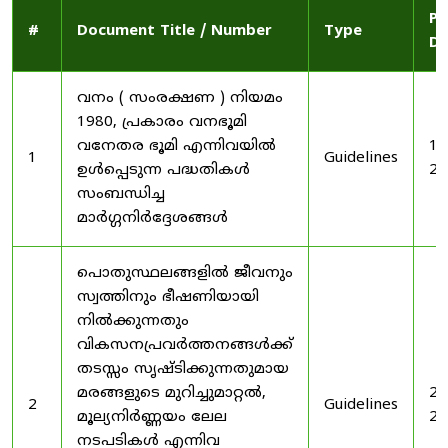
Pu
#
Document Title / Number
Type
Da
വനം ( സംരക്ഷണ ) നിയമം
1980, പ്രകാരം വനഭൂമി
വനേതര ഭൂമി എന്നിവയിൽ
19
1
Guidelines
ഉൾപ്പെടുന്ന പദ്ധതികൾ
20
സംബന്ധിച്ച
മാർഗ്ഗനിർദ്ദേശങ്ങൾ
പൊതുസ്ഥലങ്ങളിൽ ജീവനും
സ്വത്തിനും ഭീഷണിയായി
നിൽക്കുന്നതും
വികസനപ്രവർത്തനങ്ങൾക്ക്
തടസ്സം സൃഷ്ടിക്കുന്നതുമായ
മരങ്ങളുടെ മുറിച്ചുമാറ്റൽ,
20
2
Guidelines
മൂല്യനിർണ്ണയം ലേല
20
നടപടികൾ എന്നിവ