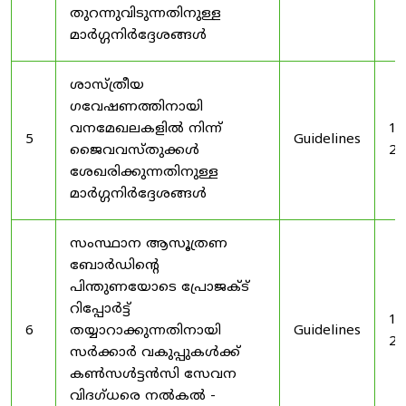
തുറന്നുവിടുന്നതിനുള്ള
മാർഗ്ഗനിർദ്ദേശങ്ങൾ
ശാസ്ത്രീയ
ഗവേഷണത്തിനായി
വനമേഖലകളിൽ നിന്ന്
19
5
Guidelines
ജൈവവസ്തുക്കൾ
20
ശേഖരിക്കുന്നതിനുള്ള
മാർഗ്ഗനിർദ്ദേശങ്ങൾ
സംസ്ഥാന ആസൂത്രണ
ബോർഡിൻ്റെ
പിന്തുണയോടെ പ്രോജക്ട്
റിപ്പോർട്ട്
19
6
തയ്യാറാക്കുന്നതിനായി
Guidelines
20
സർക്കാർ വകുപ്പുകൾക്ക്
കൺസൾട്ടൻസി സേവന
വിദഗ്ധരെ നൽകൽ -