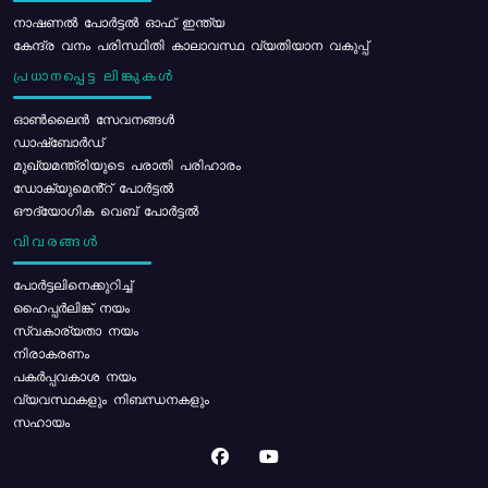
നാഷണൽ പോർട്ടൽ ഓഫ് ഇന്ത്യ
കേന്ദ്ര വനം പരിസ്ഥിതി കാലാവസ്ഥ വ്യതിയാന വകുപ്പ്
പ്രധാനപ്പെട്ട ലിങ്കുകൾ
ഓൺലൈൻ സേവനങ്ങൾ
ഡാഷ്ബോർഡ്
മുഖ്യമന്ത്രിയുടെ പരാതി പരിഹാരം
ഡോക്യുമെൻ്റ് പോർട്ടൽ
ഔദ്യോഗിക വെബ് പോർട്ടൽ
വിവരങ്ങൾ
പോര്‍ട്ടലിനെക്കുറിച്ച്
ഹൈപ്പർലിങ്ക് നയം
സ്വകാര്യതാ നയം
നിരാകരണം
പകർപ്പവകാശ നയം
വ്യവസ്ഥകളും നിബന്ധനകളും
സഹായം