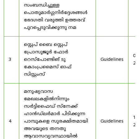
സംബന്ധിച്ചുള്ള
പൊതുമാർഗ്ഗനിർദ്ദേശങ്ങൾ
ഭേദഗതി വരുത്തി ഉത്തരവ്
പുറപ്പെടുവിക്കുന്നു നമ
സ്റ്റെപ് ബൈ സ്റ്റെപ്
പ്രോസുജൂർ ഫോർ
03
3
റെസ്‌പോണ്ടിങ് ടു
Guidelines
20
കോംപ്രമൈസ് ഓഫ്
സിസ്റ്റംസ്
മനുഷ്യവാസ
മേഖലകളിൽനിന്നും
സർട്ടിഫൈഡ് സ്നേക്ക്
ഹാൻഡ്‌ലർമാർ പിടിക്കുന്ന
19
4
പാമ്പുകളെ സുരക്ഷിതമായി
Guidelines
20
അവയുടെ തനതു
ആവാസവ്യവസ്ഥായിൽ