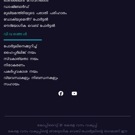
ഓൺലൈൻ സേവനങ്ങൾ
ഡാഷ്ബോർഡ്
മുഖ്യമന്ത്രിയുടെ പരാതി പരിഹാരം
ഡോക്യുമെൻ്റ് പോർട്ടൽ
ഔദ്യോഗിക വെബ് പോർട്ടൽ
വിവരങ്ങൾ
പോര്‍ട്ടലിനെക്കുറിച്ച്
ഹൈപ്പർലിങ്ക് നയം
സ്വകാര്യതാ നയം
നിരാകരണം
പകർപ്പവകാശ നയം
വ്യവസ്ഥകളും നിബന്ധനകളും
സഹായം
കോപ്പിറൈറ്റ് @ കേരള വനം വകുപ്പ്.
കേരള വനം വകുപ്പിന്റെ ഔദ്യോഗിക വെബ്-പോർട്ടലിന്റെ ഭാഗമാണ് ഈ