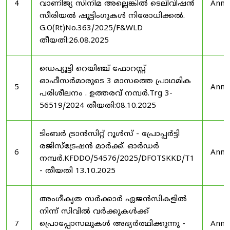
4
വാണിജ്യ സിനിമ അല്ലെങ്കിൽ ടെലിവിഷൻ
Anno
സീരിയൽ ഷൂട്ടിംഗുകൾ നിരോധിക്കൽ.
G.O(Rt)No.363/2025/F&WLD
തീയതി:26.08.2025
ഡെപ്യൂട്ടി റെയിഞ്ച് ഫോറസ്റ്റ്
ഓഫീസർമാരുടെ 3 മാസത്തെ പ്രാഥമിക
5
Anno
പരിശീലനം . ഉത്തരവ് നമ്പർ.Trg 3-
56519/2024 തീയതി:08.10.2025
ടിംബർ ട്രാൻസിറ്റ് റൂൾസ് - പ്രോപ്പർട്ടി
രജിസ്ട്രേഷൻ മാർക്ക്. ഓർഡർ
6
Anno
നമ്പർ.KFDDO/54576/2025/DFOTSKKD/T1
- തീയതി 13.10.2025
അംഗീകൃത സർക്കാർ ഏജൻസികളിൽ
നിന്ന് സിവിൽ വർക്കുകൾക്ക്
7
പ്രൊപ്പോസലുകൾ അഭ്യർത്ഥിക്കുന്നു -
Anno