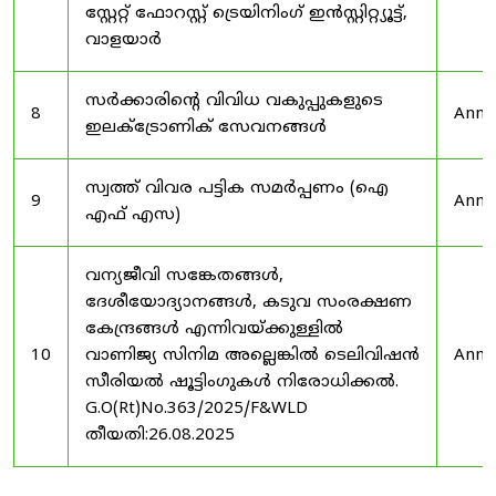
സ്റ്റേറ്റ് ഫോറസ്റ്റ് ട്രെയിനിംഗ് ഇൻസ്റ്റിറ്റ്യൂട്ട്,
വാളയാർ
സർക്കാരിന്റെ വിവിധ വകുപ്പുകളുടെ
8
Anno
ഇലക്ട്രോണിക് സേവനങ്ങൾ
സ്വത്ത് വിവര പട്ടിക സമർപ്പണം (ഐ
9
Anno
എഫ് എസ)
വന്യജീവി സങ്കേതങ്ങൾ,
ദേശീയോദ്യാനങ്ങൾ, കടുവ സംരക്ഷണ
കേന്ദ്രങ്ങൾ എന്നിവയ്ക്കുള്ളിൽ
10
വാണിജ്യ സിനിമ അല്ലെങ്കിൽ ടെലിവിഷൻ
Anno
സീരിയൽ ഷൂട്ടിംഗുകൾ നിരോധിക്കൽ.
G.O(Rt)No.363/2025/F&WLD
തീയതി:26.08.2025