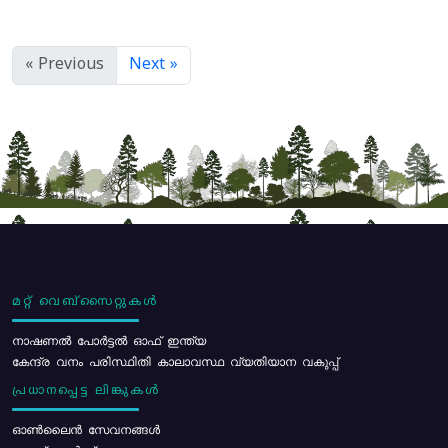
« Previous
Next »
മറ്റ് വെബ്സൈറ്റുകൾ
നാഷണൽ പോർട്ടൽ ഓഫ് ഇന്ത്യ
കേന്ദ്ര വനം പരിസ്ഥിതി കാലാവസ്ഥ വ്യതിയാന വകുപ്പ്
പ്രധാനപ്പെട്ട ലിങ്കുകൾ
ഓൺലൈൻ സേവനങ്ങൾ