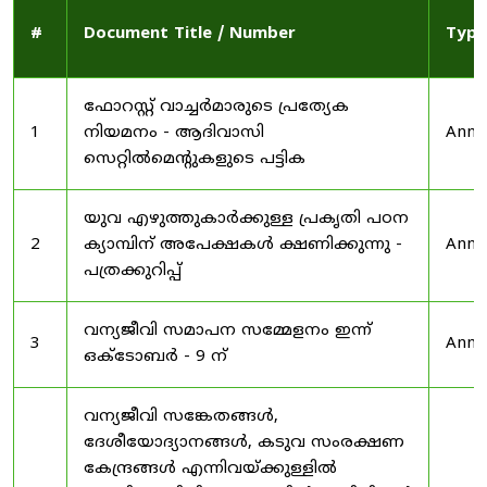
#
Document Title / Number
Type
ഫോറസ്റ്റ് വാച്ചർമാരുടെ പ്രത്യേക
1
നിയമനം - ആദിവാസി
Anno
സെറ്റിൽമെന്റുകളുടെ പട്ടിക
യുവ എഴുത്തുകാർക്കുള്ള പ്രകൃതി പഠന
2
ക്യാമ്പിന് അപേക്ഷകൾ ക്ഷണിക്കുന്നു -
Anno
പത്രക്കുറിപ്പ്
വന്യജീവി സമാപന സമ്മേളനം ഇന്ന്
3
Anno
ഒക്ടോബർ - 9 ന്
വന്യജീവി സങ്കേതങ്ങൾ,
ദേശീയോദ്യാനങ്ങൾ, കടുവ സംരക്ഷണ
കേന്ദ്രങ്ങൾ എന്നിവയ്ക്കുള്ളിൽ