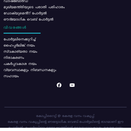
ഡാഷ്ബോർഡ്
മുഖ്യമന്ത്രിയുടെ പരാതി പരിഹാരം
ഡോക്യുമെൻ്റ് പോർട്ടൽ
ഔദ്യോഗിക വെബ് പോർട്ടൽ
വിവരങ്ങൾ
പോര്‍ട്ടലിനെക്കുറിച്ച്
ഹൈപ്പർലിങ്ക് നയം
സ്വകാര്യതാ നയം
നിരാകരണം
പകർപ്പവകാശ നയം
വ്യവസ്ഥകളും നിബന്ധനകളും
സഹായം
കോപ്പിറൈറ്റ് @ കേരള വനം വകുപ്പ്.
കേരള വനം വകുപ്പിന്റെ ഔദ്യോഗിക വെബ്-പോർട്ടലിന്റെ ഭാഗമാണ് ഈ
പോർട്ടൽ. പോർട്ടലിലെ ഉള്ളടക്കത്തിന്റെ ഉടമസ്ഥാവകാശം കേരള വനം