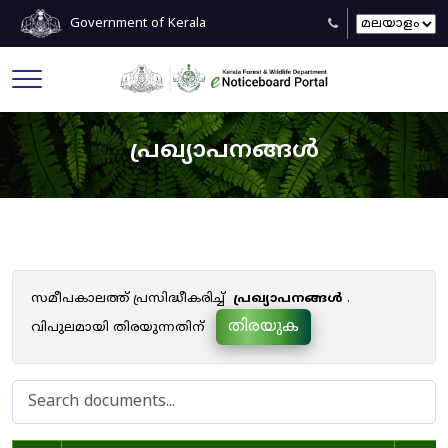
Government of Kerala
പ്രഖ്യാപനങ്ങൾ
സമീപകാലത്ത് പ്രസിദ്ധീകരിച്ച്
പ്രഖ്യാപനങ്ങൾ
.
തിരയുക
വിപുലമായി തിരയുന്നതിന്