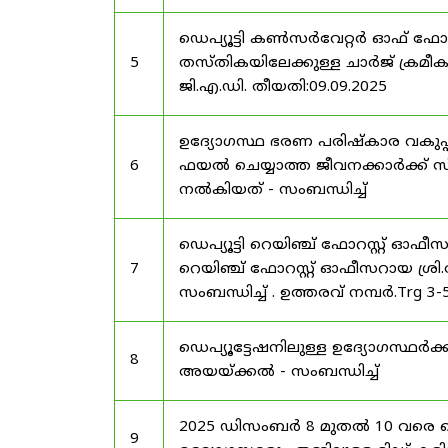
ഡെപ്യൂട്ടി കൺസർവേറ്റർ ഓഫ് ഫോ
5
തസ്തികയിലേക്കുള്ള ചാർജ് ക്രമീകര
ജി.എ.ഡി. തീയതി:09.09.2025
ഉദ്യോഗസ്ഥ ഭരണ പരിഷ്കാര വകുപ്പ്
6
ഫയൽ ചെയ്യാത്ത ജീവനക്കാർക്ക് സ്
നൽകിയത് - സംബന്ധിച്ച്
ഡെപ്യൂട്ടി റെയിഞ്ച് ഫോറസ്റ്റ് ഓഫ
7
റെയിഞ്ച് ഫോറസ്റ്റ് ഓഫീസറായ ശ്രി.
സംബന്ധിച്ച് . ഉത്തരവ് നമ്പർ.Trg 3
ഡെപ്യൂട്ടേഷനിലുള്ള ഉദ്യോഗസ്ഥർക്ക
8
അയയ്ക്കൽ - സംബന്ധിച്ച്
2025 ഡിസംബർ 8 മുതൽ 10 വരെ
9