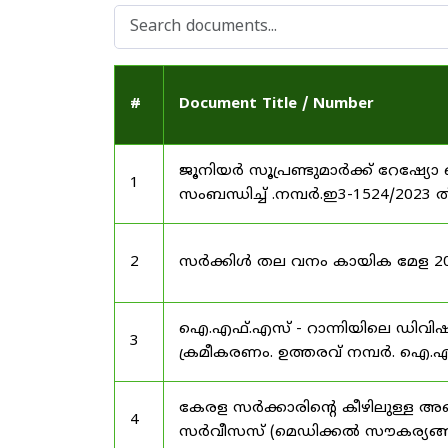
#
Document Title / Number
ജൂനിയർ സൂപ്രണ്ടുമാർക്ക് റേഷ്യോ 
1
സംബന്ധിച്ച് .നമ്പർ.ഇ3-1524/2023 
2
സർക്കിൾ തല വനം കായിക മേള 2025
ഐ.എഫ്.എസ് - റാന്നിയിലെ ഡിവി
3
ക്രമീകരണം. ഉത്തരവ് നമ്പർ. ഐ.എഫ
കേരള സർക്കാരിന്റെ കീഴിലുള്ള അഖ
4
സർവീസസ് (മെഡിക്കൽ സൗകര്യങ്ങൾ) 