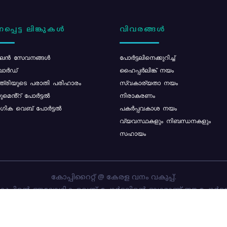
പ്പെട്ട ലിങ്കുകൾ
വിവരങ്ങൾ
ൻ സേവനങ്ങൾ
പോര്‍ട്ടലിനെക്കുറിച്ച്
ോർഡ്
ഹൈപ്പർലിങ്ക് നയം
്ത്രിയുടെ പരാതി പരിഹാരം
സ്വകാര്യതാ നയം
മെൻ്റ് പോർട്ടൽ
നിരാകരണം
ിക വെബ് പോർട്ടൽ
പകർപ്പവകാശ നയം
വ്യവസ്ഥകളും നിബന്ധനകളും
സഹായം
കോപ്പിറൈറ്റ് @ കേരള വനം വകുപ്പ്.
പ്പിന്റെ ഔദ്യോഗിക വെബ്-പോർട്ടലിന്റെ ഭാഗമാണ് ഈ പോർട്ട
ത്തിന്റെ ഉടമസ്ഥാവകാശം കേരള വനം വകുപ്പിനാണ്. പോർട്ടൽ 
ചെയ്തിട്ടുള്ളത്
സി-ഡിറ്റ്
ആണ്.