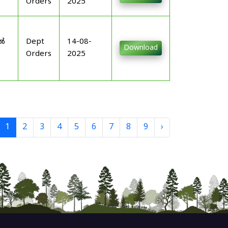
Orders
2025
-
ിൽ
Dept
14-08-
Download
Orders
2025
1
2
3
4
5
6
7
8
9
›