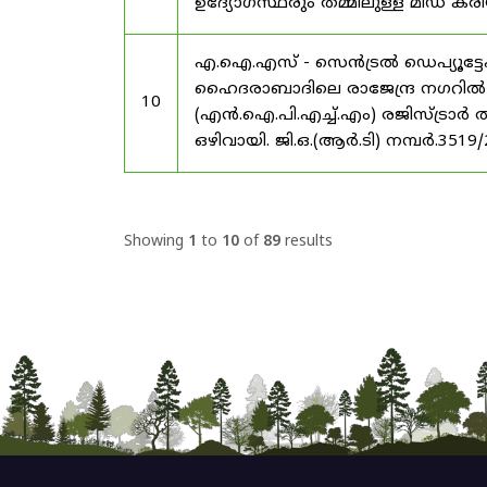
ഉദ്യോഗസ്ഥരും തമ്മിലുള്ള മിഡ
എ.ഐ.എസ് - സെൻട്രൽ ഡെപ്യൂട്ടേഷ
ഹൈദരാബാദിലെ രാജേന്ദ്ര നഗറിൽ നാഷണ
10
(എൻ.ഐ.പി.എച്ച്.എം) രജിസ്ട്രാർ
ഒഴിവായി. ജി.ഒ.(ആർ.ടി) നമ്പർ.3519
Showing
1
to
10
of
89
results