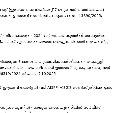
റസ്റ്റ് (ഇക്കോ-ഡെവലപ്മെന്റ് 7 ട്രൈബൽ വെൽഫെയർ)
ണം. ഉത്തരവ് നമ്പർ. ജി.ഒ.(ആർ.ടി) നമ്പർ.3890/2025/
 - ജീവനകാര്യം - 2024 വർഷത്തെ സ്വത്ത് വിവര പത്രിക
പാർക്ക് മുഖാന്തിരം ഫയൽ ചെയ്യുന്നതിനായി സമയം നീട്ടി
ീസർമാരുടെ 3 മാസത്തെ പ്രാഥമിക പരിശീലനം - ഡെപ്യൂട്ടി
രമേശൻ കെ - യെ ഒഴിവാക്കി ഉത്തരവ് പുറപ്പെടുവിക്കുന്നത്
-56519/2024 തീയതി:17.10.2025
് ഇ-ട്രഷറി പോർട്ടൽ വഴി AISPF, AISGIS സബ്‌സ്‌ക്രിപ്‌ഷനുക
 ഡെഡ്രാഡൂണിൽ സായുധ സേനയും സിവിൽ സർവീസ്