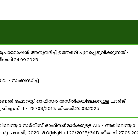
പ്രൊമോഷൻ അനുവദിച്ച് ഉത്തരവ് പുറപ്പെടുവിക്കുന്നത് -
തീയതി:24.09.2025
 - സംബന്ധിച്ച്
ഷണൽ ഫോറസ്റ്റ് ഓഫീസർ തസ്തികയിലേക്കുള്ള ചാർജ്
്.എസ് II - 28708/2018 തീയതി:26.08.2025
ിലേന്ത്യാ സർവീസ് ഓഫീസർമാർക്കുള്ള AIS - അഖിലേന്ത്യാ
പദ്ധതി, 2020. G.O(Ms)No.122/2025/GAD തീയതി:27.08.20