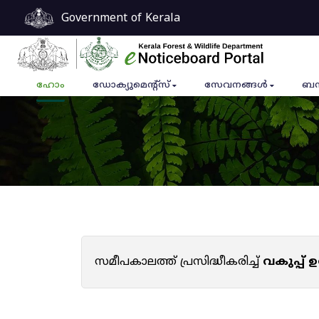
Government of Kerala
ഹോം
ഡോക്യുമെൻ്റ്സ്
സേവനങ്ങൾ
ബന
സമീപകാലത്ത് പ്രസിദ്ധീകരിച്ച്
വകുപ്പ്