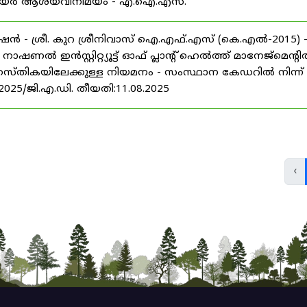
് കരിയർ ആശയവിനിമയം - എ.ഐ.എസ്.
ൻ - ശ്രീ. കുറ ശ്രീനിവാസ് ഐ.എഫ്.എസ് (കെ.എൽ-2015) 
ൽ ഇൻസ്റ്റിറ്റ്യൂട്ട് ഓഫ് പ്ലാന്റ് ഹെൽത്ത് മാനേജ്‌മെന്റ
 തസ്തികയിലേക്കുള്ള നിയമനം - സംസ്ഥാന കേഡറിൽ നിന്ന്
/2025/ജി.എ.ഡി. തീയതി:11.08.2025
‹