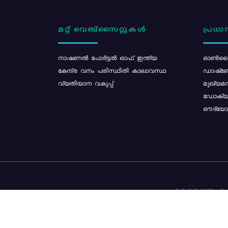
മറ്റ് വെബ്സൈറ്റുകൾ
പ്രധാന
നാഷണൽ പോർട്ടൽ ഓഫ് ഇന്ത്യ
ഓൺലൈ
കേന്ദ്ര വനം പരിസ്ഥിതി കാലാവസ്ഥ
ഡാഷ്ബ
വ്യതിയാന വകുപ്പ്
മുഖ്യമന
ഡോക്യു
ഔദ്യോഗ
കേരള വനം വകു
ഉള്ളടക്ക