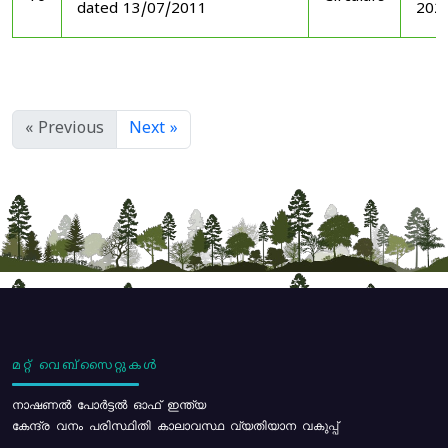
dated 13/07/2011
202
« Previous
Next »
മറ്റ് വെബ്സൈറ്റുകൾ
നാഷണൽ പോർട്ടൽ ഓഫ് ഇന്ത്യ
കേന്ദ്ര വനം പരിസ്ഥിതി കാലാവസ്ഥ വ്യതിയാന വകുപ്പ്