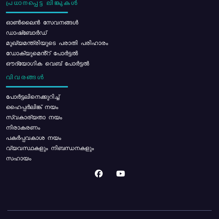
പ്രധാനപ്പെട്ട ലിങ്കുകൾ
ഓൺലൈൻ സേവനങ്ങൾ
ഡാഷ്ബോർഡ്
മുഖ്യമന്ത്രിയുടെ പരാതി പരിഹാരം
ഡോക്യുമെൻ്റ് പോർട്ടൽ
ഔദ്യോഗിക വെബ് പോർട്ടൽ
വിവരങ്ങൾ
പോര്‍ട്ടലിനെക്കുറിച്ച്
ഹൈപ്പർലിങ്ക് നയം
സ്വകാര്യതാ നയം
നിരാകരണം
പകർപ്പവകാശ നയം
വ്യവസ്ഥകളും നിബന്ധനകളും
സഹായം