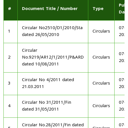
Publ
#
Document Title / Number
Type
Dat
Circular No2510/D1/2010/Sta
07-1
1
Circulars
dated 26/05/2010
202
Circular
07-1
2
No.9219/AR12/1/2011/P&ARD
Circulars
202
dated 10/08/2011
Circular No 4/2011 dated
07-1
3
Circulars
21.03.2011
202
Circular No 31/2011/Fin
07-1
4
Circulars
dated 31/05/2011
202
Circular No.28/2011/Fin dated
07-1