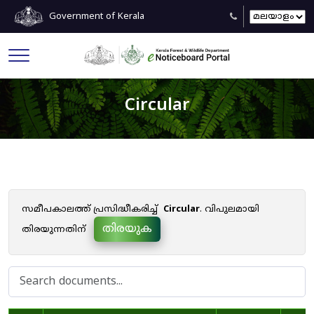
Government of Kerala
Circular
സമീപകാലത്ത് പ്രസിദ്ധീകരിച്ച്
Circular
. വിപുലമായി
തിരയുക
തിരയുന്നതിന്