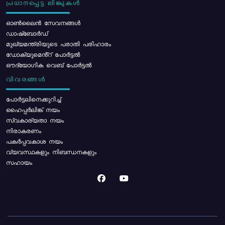
പ്രധാനപ്പെട്ട ലിങ്കുകൾ
ഓൺലൈൻ സേവനങ്ങൾ
ഡാഷ്ബോർഡ്
മുഖ്യമന്ത്രിയുടെ പരാതി പരിഹാരം
ഡോക്യുമെൻ്റ് പോർട്ടൽ
ഔദ്യോഗിക വെബ് പോർട്ടൽ
വിവരങ്ങൾ
പോര്‍ട്ടലിനെക്കുറിച്ച്
ഹൈപ്പർലിങ്ക് നയം
സ്വകാര്യതാ നയം
നിരാകരണം
പകർപ്പവകാശ നയം
വ്യവസ്ഥകളും നിബന്ധനകളും
സഹായം