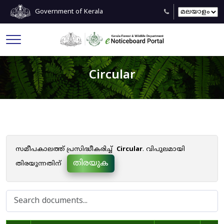
Government of Kerala
Circular
സമീപകാലത്ത് പ്രസിദ്ധീകരിച്ച്
Circular
. വിപുലമായി
തിരയുക
തിരയുന്നതിന്