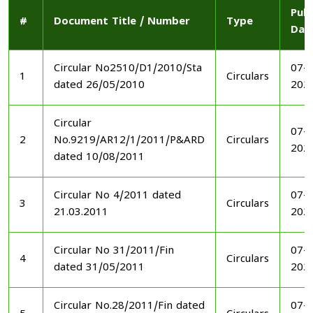
Publ
#
Document Title / Number
Type
Dat
Circular No2510/D1/2010/Sta
07-1
1
Circulars
dated 26/05/2010
202
Circular
07-1
2
No.9219/AR12/1/2011/P&ARD
Circulars
202
dated 10/08/2011
Circular No 4/2011 dated
07-1
3
Circulars
21.03.2011
202
Circular No 31/2011/Fin
07-1
4
Circulars
dated 31/05/2011
202
Circular No.28/2011/Fin dated
07-1