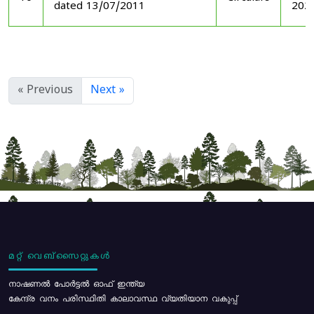
dated 13/07/2011
202
« Previous
Next »
മറ്റ് വെബ്സൈറ്റുകൾ
നാഷണൽ പോർട്ടൽ ഓഫ് ഇന്ത്യ
കേന്ദ്ര വനം പരിസ്ഥിതി കാലാവസ്ഥ വ്യതിയാന വകുപ്പ്