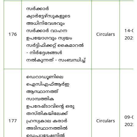
സർക്കാർ
ക്വാർട്ടേഴ്സുകളുടെ
അധിനിവേശവും
സർക്കാർ വാഹന
14-08
176
Circulars
ഉപയോഗവും സ്വയം
2025
സർട്ടിഫിക്കറ്റ് കൈമാറൽ
- നിർദ്ദേശങ്ങൾ
നൽകുന്നത് - സംബന്ധിച്ച്
ഡെറാഡൂണിലെ
ഐസിഎഫ്ആർഇ
ആസ്ഥാനത്ത്
സാമ്പത്തിക
ഉപദേഷ്ടാവിന്റെ ഒരു
തസ്തികയിലേക്ക്
09-09
177
ഹ്രസ്വകാല കരാർ
Circulars
2025
അടിസ്ഥാനത്തിൽ
ഡെപ്യൂട്ടേഷനിൽ