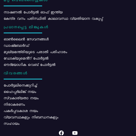
മറ്റ് വെബ്സൈറ്റുകൾ
നാഷണൽ പോർട്ടൽ ഓഫ് ഇന്ത്യ
കേന്ദ്ര വനം പരിസ്ഥിതി കാലാവസ്ഥ വ്യതിയാന വകുപ്പ്
പ്രധാനപ്പെട്ട ലിങ്കുകൾ
ഓൺലൈൻ സേവനങ്ങൾ
ഡാഷ്ബോർഡ്
മുഖ്യമന്ത്രിയുടെ പരാതി പരിഹാരം
ഡോക്യുമെൻ്റ് പോർട്ടൽ
ഔദ്യോഗിക വെബ് പോർട്ടൽ
വിവരങ്ങൾ
പോര്‍ട്ടലിനെക്കുറിച്ച്
ഹൈപ്പർലിങ്ക് നയം
സ്വകാര്യതാ നയം
നിരാകരണം
പകർപ്പവകാശ നയം
വ്യവസ്ഥകളും നിബന്ധനകളും
സഹായം