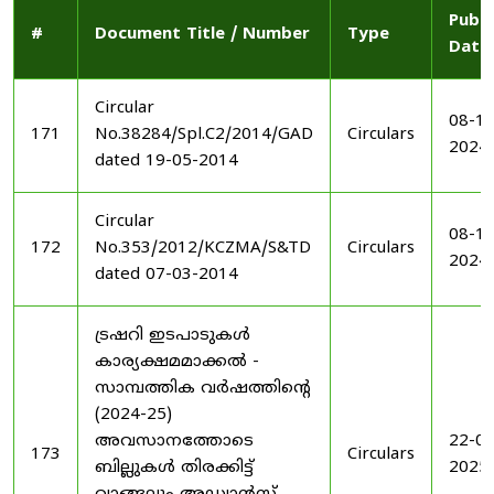
Publi
#
Document Title / Number
Type
Date
Circular
08-11
171
No.38284/Spl.C2/2014/GAD
Circulars
2024
dated 19-05-2014
Circular
08-11
172
No.353/2012/KCZMA/S&TD
Circulars
2024
dated 07-03-2014
ട്രഷറി ഇടപാടുകൾ
കാര്യക്ഷമമാക്കൽ -
സാമ്പത്തിക വർഷത്തിന്റെ
(2024-25)
അവസാനത്തോടെ
22-03
173
Circulars
ബില്ലുകൾ തിരക്കിട്ട്
2025