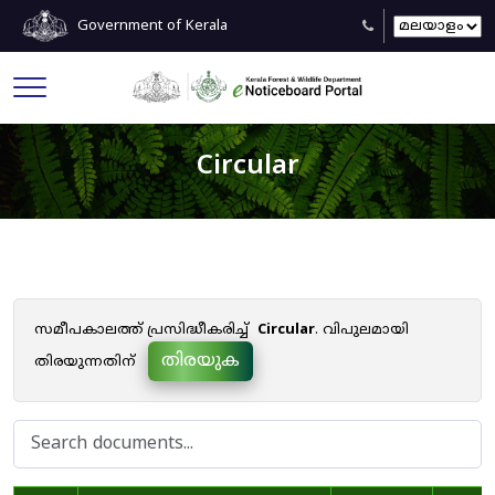
Government of Kerala
Circular
സമീപകാലത്ത് പ്രസിദ്ധീകരിച്ച്
Circular
. വിപുലമായി
തിരയുക
തിരയുന്നതിന്