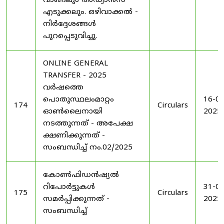
വാങ്ങലും അഡ്വാൻസ്
എടുക്കലും. ഒഴിവാക്കൽ -
നിർദ്ദേശങ്ങൾ
പുറപ്പെടുവിച്ചു.
ONLINE GENERAL
TRANSFER - 2025
വർഷത്തെ
പൊതുസ്ഥലംമാറ്റം
16-04
174
Circulars
ഓൺലൈനായി
2025
നടത്തുന്നത് - അപേക്ഷ
ക്ഷണിക്കുന്നത് -
സംബന്ധിച്ച് നം.02/2025
കോൺഫിഡൻഷ്യൽ
റിപോർട്ടുകൾ
31-05
175
Circulars
സമർപ്പിക്കുന്നത് -
2025
സംബന്ധിച്ച്