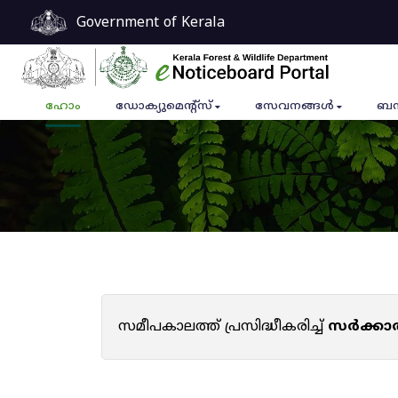
Government of Kerala
ഹോം
ഡോക്യുമെൻ്റ്സ്
സേവനങ്ങൾ
ബന
സമീപകാലത്ത് പ്രസിദ്ധീകരിച്ച്
സർക്കാ