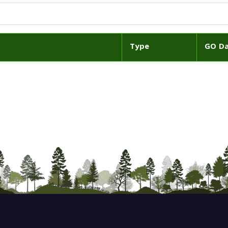
Type
GO D