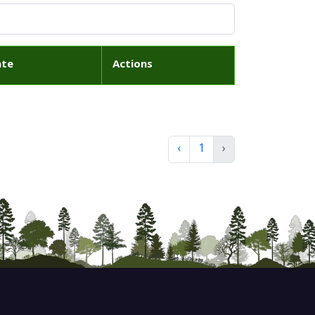
ate
Actions
‹
1
›