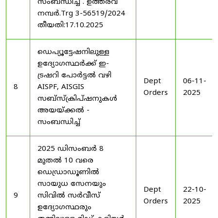
സംബന്ധിച്ച് . ഉത്തരവ്
നമ്പർ.Trg 3-56519/2024
തീയതി:17.10.2025
ഡെപ്യൂട്ടേഷനിലുള്ള
ഉദ്യോഗസ്ഥർക്ക് ഇ-
ട്രഷറി പോർട്ടൽ വഴി
Dept
06-11-
8
AISPF, AISGIS
Orders
2025
സബ്‌സ്‌ക്രിപ്‌ഷനുകൾ
അയയ്ക്കൽ -
സംബന്ധിച്ച്
2025 ഡിസംബർ 8
മുതൽ 10 വരെ
ഡെഡ്രാഡൂണിൽ
സായുധ സേനയും
Dept
22-10-
9
സിവിൽ സർവീസ്
Orders
2025
ഉദ്യോഗസ്ഥരും