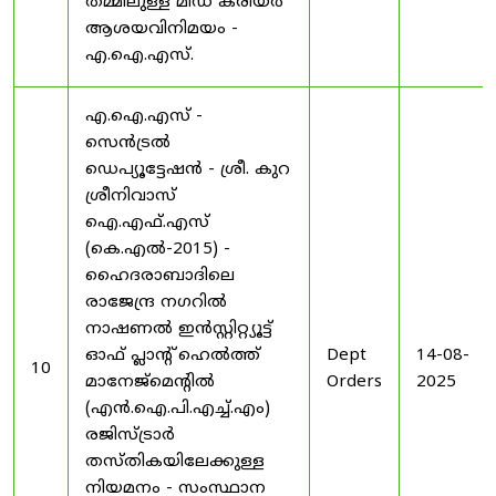
തമ്മിലുള്ള മിഡ് കരിയർ
ആശയവിനിമയം -
എ.ഐ.എസ്.
എ.ഐ.എസ് -
സെൻട്രൽ
ഡെപ്യൂട്ടേഷൻ - ശ്രീ. കുറ
ശ്രീനിവാസ്
ഐ.എഫ്.എസ്
(കെ.എൽ-2015) -
ഹൈദരാബാദിലെ
രാജേന്ദ്ര നഗറിൽ
നാഷണൽ ഇൻസ്റ്റിറ്റ്യൂട്ട്
ഓഫ് പ്ലാന്റ് ഹെൽത്ത്
Dept
14-08-
10
മാനേജ്‌മെന്റിൽ
Orders
2025
(എൻ.ഐ.പി.എച്ച്.എം)
രജിസ്ട്രാർ
തസ്തികയിലേക്കുള്ള
നിയമനം - സംസ്ഥാന