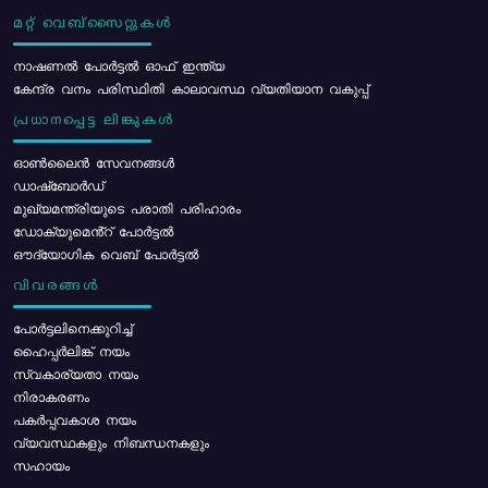
മറ്റ് വെബ്സൈറ്റുകൾ
നാഷണൽ പോർട്ടൽ ഓഫ് ഇന്ത്യ
കേന്ദ്ര വനം പരിസ്ഥിതി കാലാവസ്ഥ വ്യതിയാന വകുപ്പ്
പ്രധാനപ്പെട്ട ലിങ്കുകൾ
ഓൺലൈൻ സേവനങ്ങൾ
ഡാഷ്ബോർഡ്
മുഖ്യമന്ത്രിയുടെ പരാതി പരിഹാരം
ഡോക്യുമെൻ്റ് പോർട്ടൽ
ഔദ്യോഗിക വെബ് പോർട്ടൽ
വിവരങ്ങൾ
പോര്‍ട്ടലിനെക്കുറിച്ച്
ഹൈപ്പർലിങ്ക് നയം
സ്വകാര്യതാ നയം
നിരാകരണം
പകർപ്പവകാശ നയം
വ്യവസ്ഥകളും നിബന്ധനകളും
സഹായം