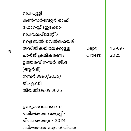
ഡെപ്യൂട്ടി
കൺസർവേറ്റർ ഓഫ്
ഫോറസ്റ്റ് (ഇക്കോ-
ഡെവലപ്മെന്റ് 7
ട്രൈബൽ വെൽഫെയർ)
തസ്തികയിലേക്കുള്ള
Dept
15-09-
5
ചാർജ് ക്രമീകരണം.
Orders
2025
ഉത്തരവ് നമ്പർ. ജി.ഒ.
(ആർ.ടി)
നമ്പർ.3890/2025/
ജി.എ.ഡി.
തീയതി:09.09.2025
ഉദ്യോഗസ്ഥ ഭരണ
പരിഷ്കാര വകുപ്പ് -
ജീവനകാര്യം - 2024
വർഷത്തെ സ്വത്ത് വിവര