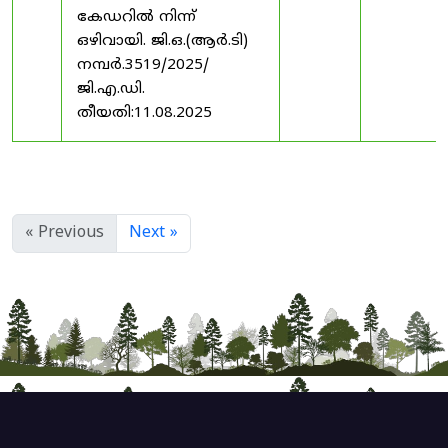
കേഡറിൽ നിന്ന്
ഒഴിവായി. ജി.ഒ.(ആർ.ടി)
നമ്പർ.3519/2025/
ജി.എ.ഡി.
തീയതി:11.08.2025
« Previous
Next »