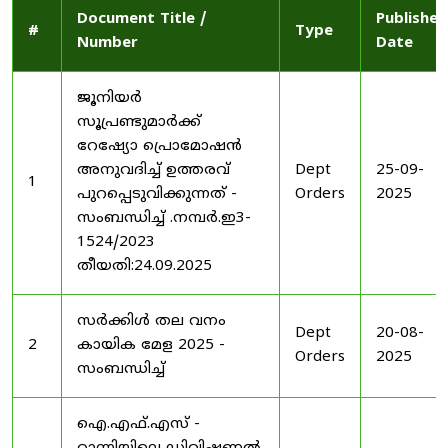
Document Title /
Published
#
Type
Number
Date
ജൂനിയർ
സൂപ്രണ്ടുമാർക്ക്
റേഷ്യോ പ്രൊമോഷൻ
അനുവദിച്ച് ഉത്തരവ്
Dept
25-09-
1
പുറപ്പെടുവിക്കുന്നത് -
Orders
2025
സംബന്ധിച്ച് .നമ്പർ.ഇ3-
1524/2023
തീയതി:24.09.2025
സർക്കിൾ തല വനം
Dept
20-08-
2
കായിക മേള 2025 -
Orders
2025
സംബന്ധിച്ച്
ഐ.എഫ്.എസ് -