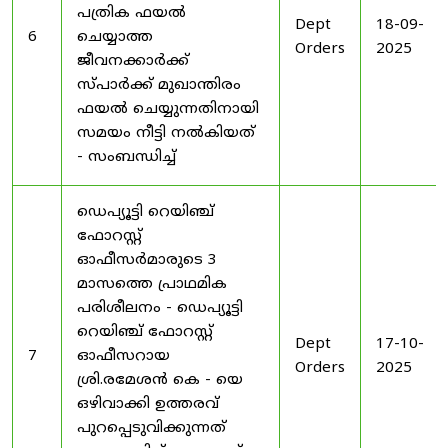
പത്രിക ഫയൽ
Dept
18-09-
6
ചെയ്യാത്ത
Orders
2025
ജീവനക്കാർക്ക്
സ്പാർക്ക് മുഖാന്തിരം
ഫയൽ ചെയ്യുന്നതിനായി
സമയം നീട്ടി നൽകിയത്
- സംബന്ധിച്ച്
ഡെപ്യൂട്ടി റെയിഞ്ച്
ഫോറസ്റ്റ്
ഓഫീസർമാരുടെ 3
മാസത്തെ പ്രാഥമിക
പരിശീലനം - ഡെപ്യൂട്ടി
റെയിഞ്ച് ഫോറസ്റ്റ്
Dept
17-10-
7
ഓഫീസറായ
Orders
2025
ശ്രി.രമേശൻ കെ - യെ
ഒഴിവാക്കി ഉത്തരവ്
പുറപ്പെടുവിക്കുന്നത്