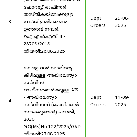
റാന്നിയിലെ ഡിവിഷണൽ
ഫോറസ്റ്റ് ഓഫീസർ
തസ്തികയിലേക്കുള്ള
Dept
29-08-
3
ചാർജ് ക്രമീകരണം.
Orders
2025
ഉത്തരവ് നമ്പർ.
ഐ.എഫ്.എസ് II -
28708/2018
തീയതി:26.08.2025
കേരള സർക്കാരിന്റെ
കീഴിലുള്ള അഖിലേന്ത്യാ
സർവീസ്
ഓഫീസർമാർക്കുള്ള AIS
- അഖിലേന്ത്യാ
Dept
11-09-
4
സർവീസസ് (മെഡിക്കൽ
Orders
2025
സൗകര്യങ്ങൾ) പദ്ധതി,
2020.
G.O(Ms)No.122/2025/GAD
തീയതി:27.08.2025