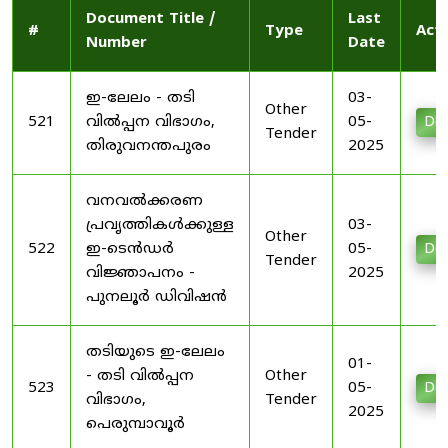
Document Title /
Last
#
Type
Act
Number
Date
ഇ-ലേലം - തടി
03-
Other
521
വിൽപ്പന വിഭാഗം,
05-
Do
Tender
തിരുവനന്തപുരം
2025
വനവൽക്കരണ
പ്രവൃത്തികൾക്കുള്ള
03-
Other
522
ഇ-ടെൻഡർ
05-
Do
Tender
വിജ്ഞാപനം -
2025
പുനലൂർ ഡിവിഷൻ
തടിയുടെ ഇ-ലേലം
01-
- തടി വിൽപ്പന
Other
523
05-
Do
വിഭാഗം,
Tender
2025
പെരുമ്പാവൂർ