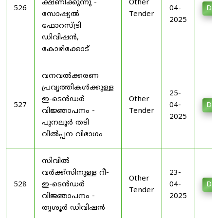
ക്ഷണിക്കുന്നു -
Other
526
04-
Do
സോഷ്യൽ
Tender
2025
ഫോറസ്ട്രി
ഡിവിഷൻ,
കോഴിക്കോട്
വനവൽക്കരണ
പ്രവൃത്തികൾക്കുള്ള
25-
ഇ-ടെൻഡർ
Other
527
04-
Do
വിജ്ഞാപനം -
Tender
2025
പുനലൂർ തടി
വിൽപ്പന വിഭാഗം
സിവിൽ
വർക്ക്സിനുള്ള റീ-
23-
Other
528
ഇ-ടെൻഡർ
04-
Do
Tender
വിജ്ഞാപനം -
2025
തൃശൂർ ഡിവിഷൻ