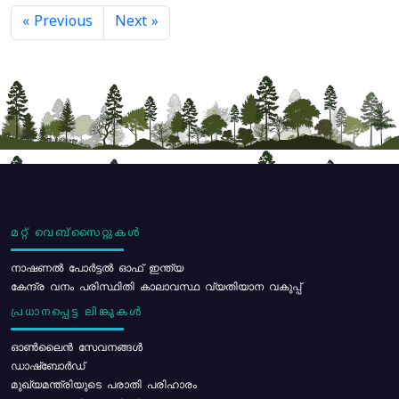
« Previous
Next »
മറ്റ് വെബ്സൈറ്റുകൾ
നാഷണൽ പോർട്ടൽ ഓഫ് ഇന്ത്യ
കേന്ദ്ര വനം പരിസ്ഥിതി കാലാവസ്ഥ വ്യതിയാന വകുപ്പ്
പ്രധാനപ്പെട്ട ലിങ്കുകൾ
ഓൺലൈൻ സേവനങ്ങൾ
ഡാഷ്ബോർഡ്
മുഖ്യമന്ത്രിയുടെ പരാതി പരിഹാരം