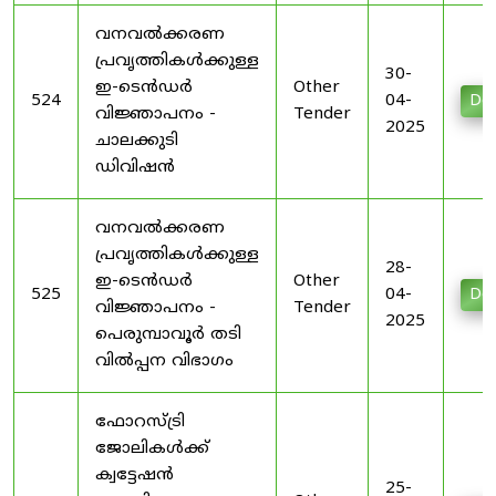
വനവൽക്കരണ
പ്രവൃത്തികൾക്കുള്ള
30-
ഇ-ടെൻഡർ
Other
524
04-
Do
വിജ്ഞാപനം -
Tender
2025
ചാലക്കുടി
ഡിവിഷൻ
വനവൽക്കരണ
പ്രവൃത്തികൾക്കുള്ള
28-
ഇ-ടെൻഡർ
Other
525
04-
Do
വിജ്ഞാപനം -
Tender
2025
പെരുമ്പാവൂർ തടി
വിൽപ്പന വിഭാഗം
ഫോറസ്ട്രി
ജോലികൾക്ക്
ക്വട്ടേഷൻ
25-