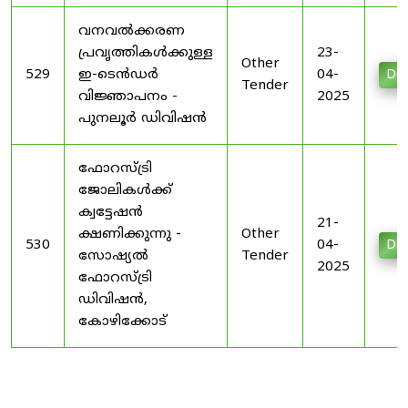
വനവൽക്കരണ
പ്രവൃത്തികൾക്കുള്ള
23-
Other
529
ഇ-ടെൻഡർ
04-
Do
Tender
വിജ്ഞാപനം -
2025
പുനലൂർ ഡിവിഷൻ
ഫോറസ്ട്രി
ജോലികൾക്ക്
ക്വട്ടേഷൻ
21-
ക്ഷണിക്കുന്നു -
Other
530
04-
Do
സോഷ്യൽ
Tender
2025
ഫോറസ്ട്രി
ഡിവിഷൻ,
കോഴിക്കോട്