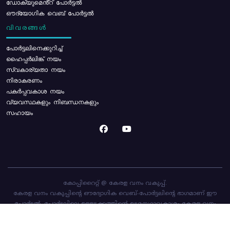
ഡോക്യുമെൻ്റ് പോർട്ടൽ
ഔദ്യോഗിക വെബ് പോർട്ടൽ
വിവരങ്ങൾ
പോര്‍ട്ടലിനെക്കുറിച്ച്
ഹൈപ്പർലിങ്ക് നയം
സ്വകാര്യതാ നയം
നിരാകരണം
പകർപ്പവകാശ നയം
വ്യവസ്ഥകളും നിബന്ധനകളും
സഹായം
കോപ്പിറൈറ്റ് @ കേരള വനം വകുപ്പ്.
കേരള വനം വകുപ്പിന്റെ ഔദ്യോഗിക വെബ്-പോർട്ടലിന്റെ ഭാഗമാണ് ഈ
പോർട്ടൽ. പോർട്ടലിലെ ഉള്ളടക്കത്തിന്റെ ഉടമസ്ഥാവകാശം കേരള വനം
വകുപ്പിനാണ്. പോർട്ടൽ രൂപകൽപ്പന ചെയ്തിട്ടുള്ളത്
സി-ഡിറ്റ്
ആണ്.